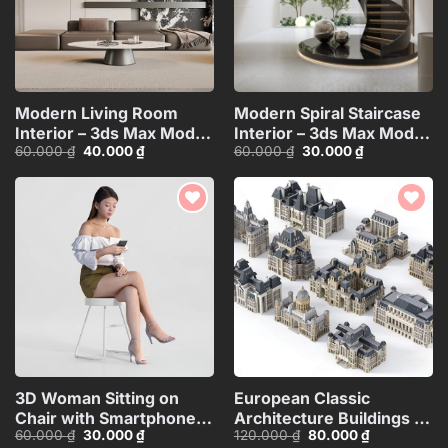
Modern Living Room
Modern Spiral Staircase
Interior – 3ds Max Model
Interior – 3ds Max Model
Giá
Giá
Giá
Giá
60.000
₫
40.000
₫
60.000
₫
30.000
₫
(Corona Render)_4599
(V-Ray)_1161
gốc
hiện
gốc
hiện
là:
tại
là:
tại
60.000 ₫.
là:
60.000 ₫.
là:
40.000 ₫.
30.000 ₫.
Add to
Add to
wishlist
wishlist
3D Woman Sitting on
European Classic
Chair with Smartphone –
Architecture Buildings –
Giá
Giá
Giá
Giá
60.000
₫
30.000
₫
120.000
₫
80.000
₫
Free 3ds Max Model (V-
3ds Max Modem (V-
gốc
hiện
gốc
hiện