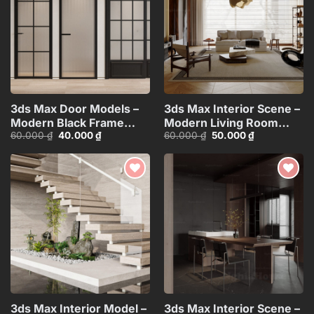
3ds Max Door Models –
3ds Max Interior Scene –
Modern Black Frame
Modern Living Room
Giá
Giá
Giá
Giá
60.000
₫
40.000
₫
60.000
₫
50.000
₫
Glass Doors Corona
Design Corona
gốc
hiện
gốc
hiện
Render_4784
Render_3866
là:
tại
là:
tại
60.000 ₫.
là:
60.000 ₫.
là:
40.000 ₫.
50.000 ₫.
Add to
Add to
wishlist
wishlist
3ds Max Interior Model –
3ds Max Interior Scene –