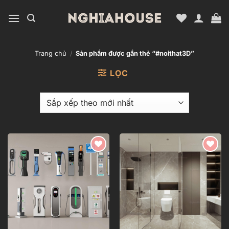
Bỏ
qua
nội
dung
Trang chủ
/
Sản phẩm được gắn thẻ “#noithat3D”
LỌC
Add to
Add to
wishlist
wishlist