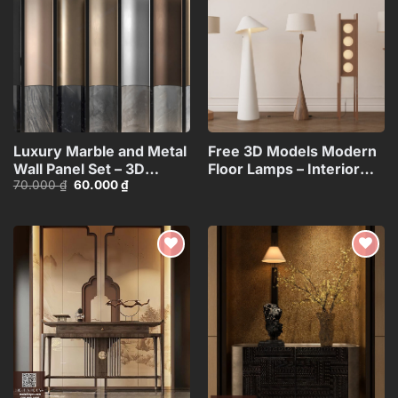
Add to
Add to
wishlist
wishlist
Luxury Marble and Metal
Free 3D Models Modern
Wall Panel Set – 3D
Floor Lamps – Interior
Giá
Giá
70.000
₫
60.000
₫
Model_102195636
Lighting
gốc
hiện
Collection_117071130
là:
tại
70.000 ₫.
là:
60.000 ₫.
Add to
Add to
wishlist
wishlist