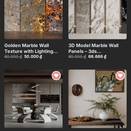
Golden Marble Wall
3D Model Marble Wall
Texture with Lighting
Panels – 3ds
Giá
Giá
Giá
Giá
60.000
₫
50.000
₫
80.000
₫
66.666
₫
Effect_HCI4803714784363
Max_102325390
gốc
hiện
gốc
hiện
là:
tại
là:
tại
60.000 ₫.
là:
80.000 ₫.
là:
50.000 ₫.
66.666 ₫.
Add to
Add to
wishlist
wishlist