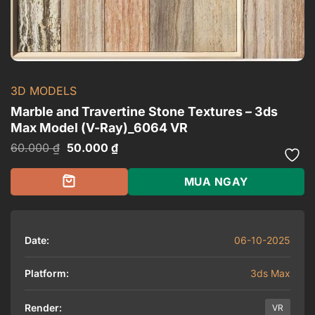
3D MODELS
Marble and Travertine Stone Textures – 3ds
Max Model (V-Ray)_6064 VR
Giá
Giá
60.000
₫
50.000
₫
gốc
hiện
là:
tại
60.000 ₫.
là:
MUA NGAY
50.000 ₫.
Date:
06-10-2025
Platform:
3ds Max
Render:
VR