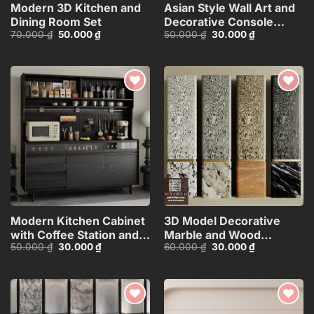
Modern 3D Kitchen and
Asian Style Wall Art and
Dining Room Set
Decorative Console
Giá
Giá
Giá
Giá
70.000
₫
50.000
₫
50.000
₫
30.000
₫
Table_101474081
gốc
hiện
gốc
hiện
là:
tại
là:
tại
70.000 ₫.
là:
50.000 ₫.
là:
50.000 ₫.
30.000 ₫.
Add to
Add to
wishlist
wishlist
Modern Kitchen Cabinet
3D Model Decorative
with Coffee Station and
Marble and Wood
Giá
Giá
Giá
Giá
50.000
₫
30.000
₫
60.000
₫
30.000
₫
Appliances – 3D
Texture
gốc
hiện
gốc
hiện
Model_1152633245
Columns_HJI4803718039
là:
tại
là:
tại
50.000 ₫.
là:
60.000 ₫.
là:
CR
30.000 ₫.
30.000 ₫.