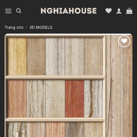
Bỏ
qua
nội
dung
Trang chủ
/
3D MODELS
Add to
wishlist