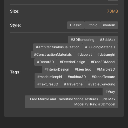
Size:
70MB
Style:
Classic
Ethnic
modern
#3DRendering
#3dsMax
#ArchitecturalVisualization
#BuildingMaterials
#ConstructionMaterials
#daoplat
#datrangtri
#Decor3D
#ExteriorDesign
#Free3DModel
#InteriorDesign
#kien truc
#Marble3D
Tags:
#modelmienphi
#noithat3D
#StoneTexture
#Textures3D
#Travertine
#vatlieuxaydung
#Vray
Free Marble and Travertine Stone Textures – 3ds Max
Model (V-Ray) #3Dmodel