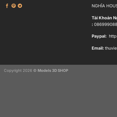
NGHĨA HOU
Tài Khoản 
:
08699908
Paypal:
http
Email:
thuvi
Copyright 2026 ©
Models 3D SHOP