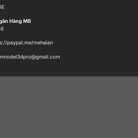
SE
Ngân Hàng MB
86
s://paypal.me/mehaian
enmodel3dpro@gmail.com