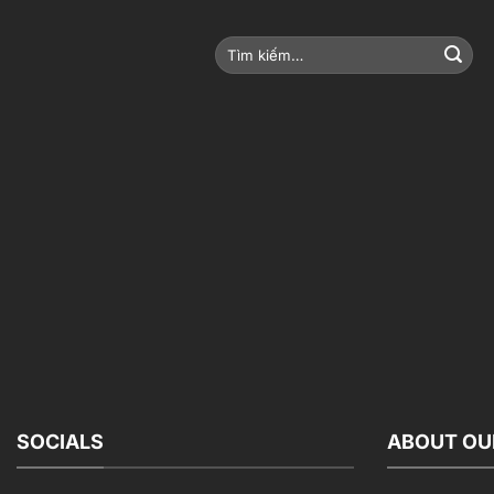
Bỏ
qua
Tìm
nội
kiếm:
dung
SOCIALS
ABOUT OU