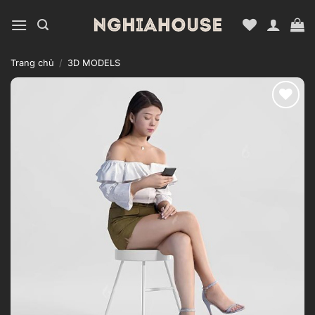
Bỏ
qua
nội
dung
Trang chủ
/
3D MODELS
Add to
wishlist