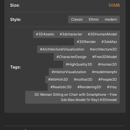
Size:
50MB
Style:
Classic
Ethnic
modern
#3DAssets
#3dcharacter
#3DHumanModel
#3DRender
#3dsMax
#ArchitecturalVisualization
#architecture3D
#CharacterDesign
#Free3DModel
#HighQuality3D
#Human3D
Tags:
#InteriorVisualization
#modelmienphi
#MôHình3D
#noithat3D
#People3D
#Realistic3D
#Rendering3D
#Vray
3D Woman Sitting on Chair with Smartphone – Free
3ds Max Model (V-Ray) #3Dmodel