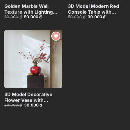
Golden Marble Wall
3D Model Modern Red
Texture with Lighting
Console Table with
Giá
Giá
Giá
Giá
60.000
₫
50.000
₫
50.000
₫
30.000
₫
Effect_15593723
Marble Wall
gốc
hiện
gốc
hiện
Background_100756327
là:
tại
là:
tại
60.000 ₫.
là:
50.000 ₫.
là:
50.000 ₫.
30.000 ₫.
Add to
wishlist
3D Model Decorative
Flower Vase with
Giá
Giá
50.000
₫
30.000
₫
Branches – 3ds
gốc
hiện
Max_ID111172545
là:
tại
50.000 ₫.
là:
30.000 ₫.