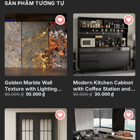
SẢN PHẨM TƯƠNG TỰ
Add to
Add to
wishlist
wishlist
Golden Marble Wall
Modern Kitchen Cabinet
Texture with Lighting
with Coffee Station and
Giá
Giá
Giá
Giá
60.000
₫
50.000
₫
50.000
₫
30.000
₫
Effect_HCI4803714784363
Appliances – 3D
gốc
hiện
gốc
hiện
Model_1152633245
là:
tại
là:
tại
60.000 ₫.
là:
50.000 ₫.
là:
50.000 ₫.
30.000 ₫.
Add to
Add to
wishlist
wishlist