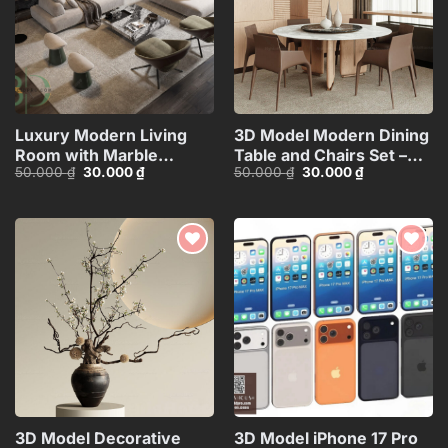
Luxury Modern Living
3D Model Modern Dining
Room with Marble
Table and Chairs Set –
Giá
Giá
Giá
Giá
50.000
₫
30.000
₫
50.000
₫
30.000
₫
Coffee Table and Black
3ds Max_104552461
gốc
hiện
gốc
hiện
Sofa Set – 3D
là:
tại
là:
tại
50.000 ₫.
là:
50.000 ₫.
là:
Model_IDC1117421308
30.000 ₫.
30.000 ₫.
Add to
Add to
wishlist
wishlist
3D Model Decorative
3D Model iPhone 17 Pro