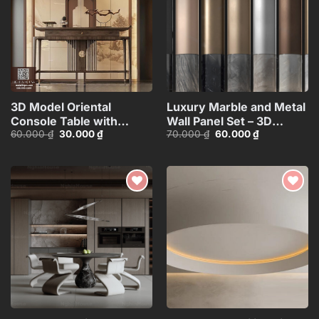
3D Model Oriental
Luxury Marble and Metal
Console Table with
Wall Panel Set – 3D
Giá
Giá
Giá
Giá
60.000
₫
30.000
₫
70.000
₫
60.000
₫
Decorative Wall
Model_102195636
gốc
hiện
gốc
hiện
Panel_HJI4803713120066
là:
tại
là:
tại
60.000 ₫.
là:
70.000 ₫.
là:
30.000 ₫.
60.000 ₫.
Add to
Add to
wishlist
wishlist