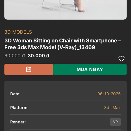
3D MODELS
3D Woman Sitting on Chair with Smartphone –
Free 3ds Max Model (V-Ray)_13469
Giá
Giá
60.000
₫
30.000
₫
gốc
hiện
là:
tại
60.000 ₫.
là:
MUA NGAY
30.000 ₫.
Date:
06-10-2025
Platform:
3ds Max
Render:
VR