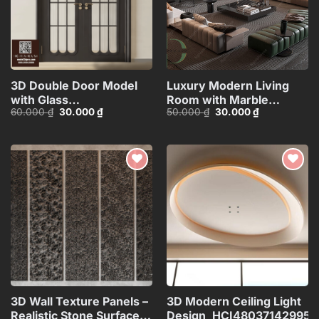
3D Double Door Model
Luxury Modern Living
with Glass
Room with Marble
Giá
Giá
Giá
Giá
60.000
₫
30.000
₫
50.000
₫
30.000
₫
Panels_HDH480371713057
Coffee Table and Black
gốc
hiện
gốc
hiện
Sofa Set – 3D
là:
tại
là:
tại
60.000 ₫.
là:
50.000 ₫.
là:
Model_IDC1118107877
30.000 ₫.
30.000 ₫.
Add to
Add to
wishlist
wishlist
3D Wall Texture Panels –
3D Modern Ceiling Light
Realistic Stone Surface
Design_HCI480371429953