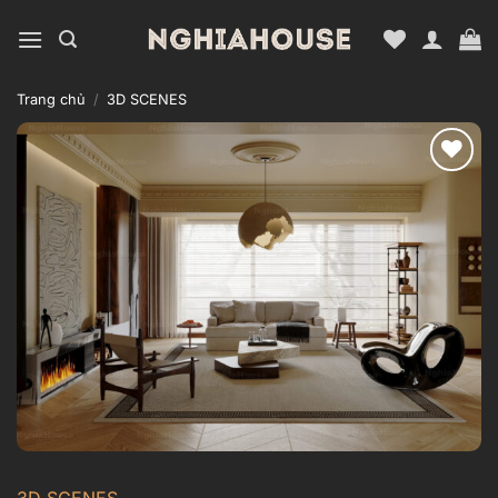
Bỏ
qua
nội
dung
Trang chủ
/
3D SCENES
Add to
wishlist