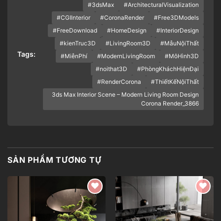
#3dsMax
#ArchitecturalVisualization
#CGIInterior
#CoronaRender
#Free3DModels
#FreeDownload
#HomeDesign
#InteriorDesign
#kienTruc3D
#LivingRoom3D
#MẫuNộiThất
Tags:
#MiễnPhí
#ModernLivingRoom
#MôHình3D
#noithat3D
#PhòngKháchHiệnĐại
#RenderCorona
#ThiếtKếNộiThất
3ds Max Interior Scene – Modern Living Room Design
Corona Render_3866
SẢN PHẨM TƯƠNG TỰ
Add to
Add to
wishlist
wishlist