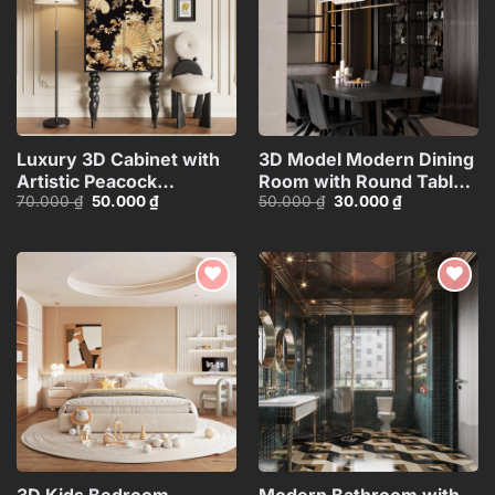
Luxury 3D Cabinet with
3D Model Modern Dining
Artistic Peacock
Room with Round Table –
Giá
Giá
Giá
Giá
70.000
₫
50.000
₫
50.000
₫
30.000
₫
Design_116350287
3ds Max_109796685
gốc
hiện
gốc
hiện
là:
tại
là:
tại
70.000 ₫.
là:
50.000 ₫.
là:
50.000 ₫.
30.000 ₫.
Add to
Add to
wishlist
wishlist