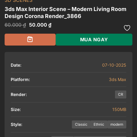
3D SCENES
3ds Max Interior Scene – Modern Living Room
Design Corona Render_3866
Giá
Giá
60.000
₫
50.000
₫
gốc
hiện
là:
tại
60.000 ₫.
là:
MUA NGAY
50.000 ₫.
Date:
07-10-2025
Platform:
3ds Max
Render:
CR
Size:
150MB
Style:
Classic
Ethnic
modern