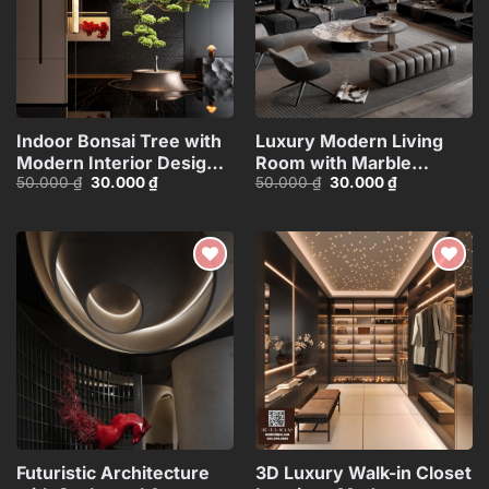
Indoor Bonsai Tree with
Luxury Modern Living
Modern Interior Design –
Room with Marble
Giá
Giá
Giá
Giá
50.000
₫
30.000
₫
50.000
₫
30.000
₫
3ds Max
Coffee Table and Black
gốc
hiện
gốc
hiện
Model_103571315
Sofa Set – 3D
là:
tại
là:
tại
50.000 ₫.
là:
50.000 ₫.
là:
Model_109730583
30.000 ₫.
30.000 ₫.
Add to
Add to
wishlist
wishlist
Futuristic Architecture
3D Luxury Walk-in Closet