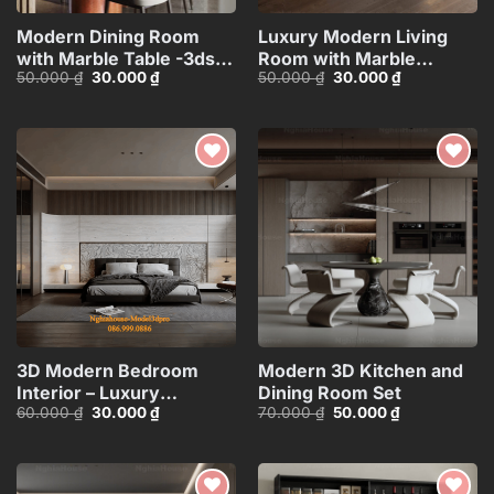
Modern Dining Room
Luxury Modern Living
with Marble Table -3ds
Room with Marble
Giá
Giá
Giá
Giá
50.000
₫
30.000
₫
50.000
₫
30.000
₫
Max Model_1139038140
Coffee Table and Black
gốc
hiện
gốc
hiện
Sofa Set – 3D
là:
tại
là:
tại
50.000 ₫.
là:
50.000 ₫.
là:
Model_114971306
30.000 ₫.
30.000 ₫.
Add to
Add to
wishlist
wishlist
3D Modern Bedroom
Modern 3D Kitchen and
Interior – Luxury
Dining Room Set
Giá
Giá
Giá
Giá
60.000
₫
30.000
₫
70.000
₫
50.000
₫
Minimalist
gốc
hiện
gốc
hiện
Design_HJI4803716652126
là:
tại
là:
tại
60.000 ₫.
là:
70.000 ₫.
là:
30.000 ₫.
50.000 ₫.