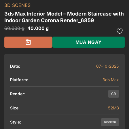
3D SCENES
3ds Max Interior Model – Modern Staircase with
Indoor Garden Corona Render_6859
Giá
Giá
60.000
₫
40.000
₫
gốc
hiện
là:
tại
60.000 ₫.
là:
MUA NGAY
40.000 ₫.
Date:
07-10-2025
Platform:
3ds Max
Render:
CR
Size:
52MB
Style:
modern