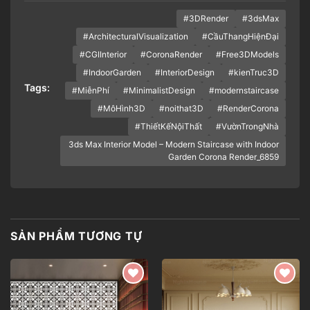
#3DRender
#3dsMax
#ArchitecturalVisualization
#CầuThangHiệnĐại
#CGIInterior
#CoronaRender
#Free3DModels
#IndoorGarden
#InteriorDesign
#kienTruc3D
Tags:
#MiễnPhí
#MinimalistDesign
#modernstaircase
#MôHình3D
#noithat3D
#RenderCorona
#ThiếtKếNộiThất
#VườnTrongNhà
3ds Max Interior Model – Modern Staircase with Indoor
Garden Corona Render_6859
SẢN PHẨM TƯƠNG TỰ
Add to
Add to
wishlist
wishlist