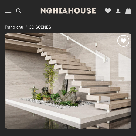
Bỏ
qua
nội
dung
Trang chủ
/
3D SCENES
Add to
wishlist