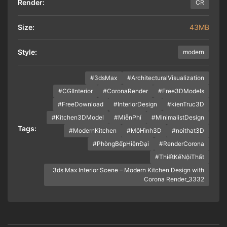
Render:
CR
Size:
43MB
Style:
modern
#3dsMax
#ArchitecturalVisualization
#CGIInterior
#CoronaRender
#Free3DModels
#FreeDownload
#InteriorDesign
#kienTruc3D
#Kitchen3DModel
#MiễnPhí
#MinimalistDesign
Tags:
#ModernKitchen
#MôHình3D
#noithat3D
#PhòngBếpHiệnĐại
#RenderCorona
#ThiếtKếNộiThất
3ds Max Interior Scene – Modern Kitchen Design with
Corona Render_3332