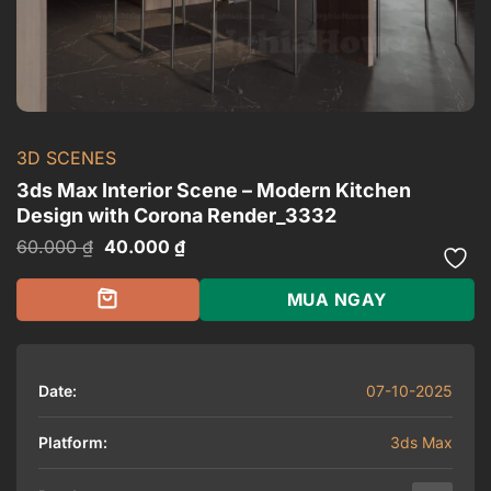
3D SCENES
3ds Max Interior Scene – Modern Kitchen
Design with Corona Render_3332
Giá
Giá
60.000
₫
40.000
₫
gốc
hiện
là:
tại
60.000 ₫.
là:
MUA NGAY
40.000 ₫.
Date:
07-10-2025
Platform:
3ds Max