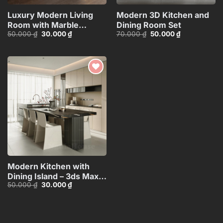
Luxury Modern Living
Modern 3D Kitchen and
Room with Marble
Dining Room Set
Giá
Giá
Giá
Giá
50.000
₫
30.000
₫
70.000
₫
50.000
₫
Coffee Table and Black
gốc
hiện
gốc
hiện
Sofa Set – 3D
là:
tại
là:
tại
50.000 ₫.
là:
70.000 ₫.
là:
Model_114971306
30.000 ₫.
50.000 ₫.
Add to
wishlist
Modern Kitchen with
Dining Island – 3ds Max
Giá
Giá
50.000
₫
30.000
₫
Model_1160671060
gốc
hiện
là:
tại
50.000 ₫.
là:
30.000 ₫.