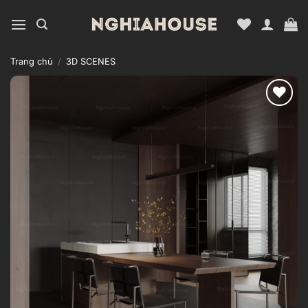
Bỏ
qua
nội
dung
Trang chủ
/
3D SCENES
Add to
wishlist