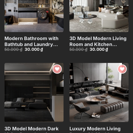
Modern Bathroom with
3D Model Modern Living
Bathtub and Laundry
Room and Kitchen
Giá
Giá
Giá
Giá
50.000
₫
30.000
₫
50.000
₫
30.000
₫
Area – 3D
Interior – 3ds
gốc
hiện
gốc
hiện
Model_IDC593643406
Max_107235424
là:
tại
là:
tại
50.000 ₫.
là:
50.000 ₫.
là:
30.000 ₫.
30.000 ₫.
Add to
Add to
wishlist
wishlist
3D Model Modern Dark
Luxury Modern Living