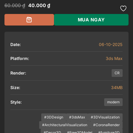
Giá
Giá
60.000
₫
40.000
₫
gốc
hiện
là:
tại
60.000 ₫.
là:
MUA NGAY
40.000 ₫.
Date:
06-10-2025
Platform:
3ds Max
Render:
CR
Size:
34MB
Style:
modern
#3DDesign
#3dsMax
#3DVisualization
#ArchitecturalVisualization
#CoronaRender
#Decor3D
#Free3DModel
#furniture3D