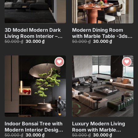
3D Model Modern Dark
Modern Dining Room
Living Room Interior –
with Marble Table -3ds
Giá
Giá
Giá
Giá
50.000
₫
30.000
₫
50.000
₫
30.000
₫
3ds Max_1116298822 CR
Max Model_1139038140
gốc
hiện
gốc
hiện
là:
tại
là:
tại
50.000 ₫.
là:
50.000 ₫.
là:
30.000 ₫.
30.000 ₫.
Add to
Add to
wishlist
wishlist
Indoor Bonsai Tree with
Luxury Modern Living
Modern Interior Design –
Room with Marble
Giá
Giá
Giá
Giá
50.000
₫
30.000
₫
50.000
₫
30.000
₫
3ds Max
Coffee Table and Black