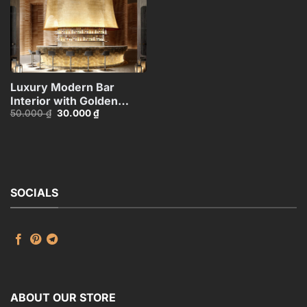
Luxury Modern Bar
Interior with Golden
Giá
Giá
50.000
₫
30.000
₫
Canopy_105012893
gốc
hiện
là:
tại
50.000 ₫.
là:
30.000 ₫.
SOCIALS
ABOUT OUR STORE