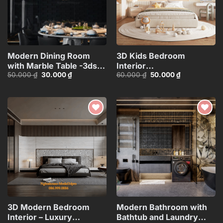
Modern Dining Room
3D Kids Bedroom
with Marble Table -3ds
Interior
Giá
Giá
Giá
Giá
50.000
₫
30.000
₫
60.000
₫
50.000
₫
Max Model_1140388694
Model_ID107567671
gốc
hiện
gốc
hiện
là:
tại
là:
tại
50.000 ₫.
là:
60.000 ₫.
là:
30.000 ₫.
50.000 ₫.
Add to
Add to
wishlist
wishlist
3D Modern Bedroom
Modern Bathroom with
Interior – Luxury
Bathtub and Laundry