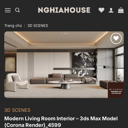
Bỏ
qua
nội
dung
Trang chủ
/
3D SCENES
Add to
wishlist
3D SCENES
Modern Living Room Interior – 3ds Max Model
(Corona Render)_4599