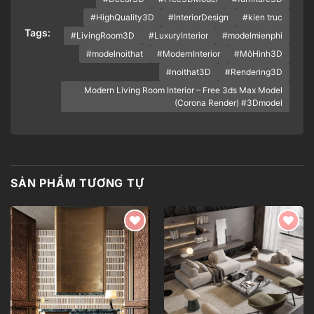
#HighQuality3D
#InteriorDesign
#kien truc
Tags:
#LivingRoom3D
#LuxuryInterior
#modelmienphi
#modelnoithat
#ModernInterior
#MôHình3D
#noithat3D
#Rendering3D
Modern Living Room Interior – Free 3ds Max Model
(Corona Render) #3Dmodel
SẢN PHẨM TƯƠNG TỰ
Add to
Add to
wishlist
wishlist