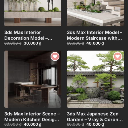
3ds Max Interior
3ds Max Interior Model –
Decoration Model –
Modern Staircase with
Giá
Giá
Giá
Giá
60.000
₫
30.000
₫
60.000
₫
40.000
₫
Modern Bamboo Plant
Indoor Garden Corona
gốc
hiện
gốc
hiện
Pot Vray Render_8242
Render_6859
là:
tại
là:
tại
60.000 ₫.
là:
60.000 ₫.
là:
30.000 ₫.
40.000 ₫.
Add to
Add to
wishlist
wishlist
3ds Max Interior Scene –
3ds Max Japanese Zen
Modern Kitchen Design
Garden – Vray & Corona
Giá
Giá
Giá
Giá
60.000
₫
40.000
₫
60.000
₫
40.000
₫
with Corona
Landscape Scene_1279
gốc
hiện
gốc
hiện