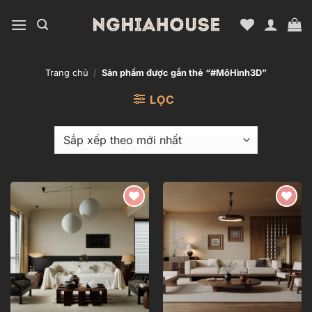
Bỏ
qua
nội
dung
Trang chủ
/
Sản phẩm được gắn thẻ “#MôHình3D”
LỌC
Add to
Add to
wishlist
wishlist