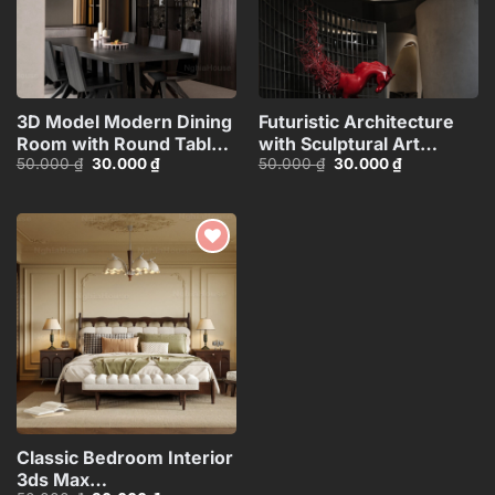
3D Model Modern Dining
Futuristic Architecture
Room with Round Table –
with Sculptural Art
Giá
Giá
Giá
Giá
50.000
₫
30.000
₫
50.000
₫
30.000
₫
3ds Max_109796685
Piece_107631877
gốc
hiện
gốc
hiện
là:
tại
là:
tại
50.000 ₫.
là:
50.000 ₫.
là:
30.000 ₫.
30.000 ₫.
Add to
wishlist
Classic Bedroom Interior
3ds Max