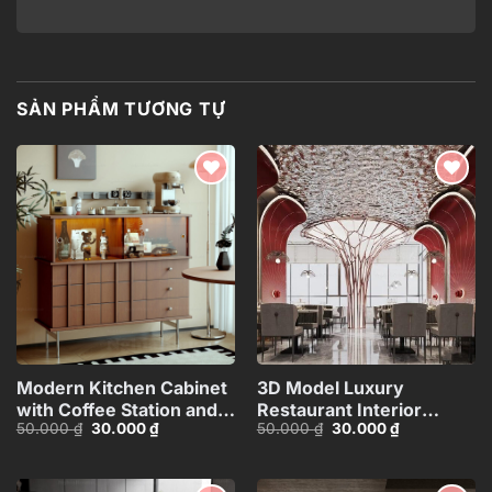
SẢN PHẨM TƯƠNG TỰ
Add to
Add to
wishlist
wishlist
Modern Kitchen Cabinet
3D Model Luxury
with Coffee Station and
Restaurant Interior
Giá
Giá
Giá
Giá
50.000
₫
30.000
₫
50.000
₫
30.000
₫
Appliances – 3D
Design – 3ds
gốc
hiện
gốc
hiện
Model_1155387167
Max_HCI4803714356190
là:
tại
là:
tại
50.000 ₫.
là:
50.000 ₫.
là:
30.000 ₫.
30.000 ₫.