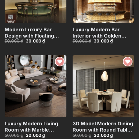
Modern Luxury Bar
Luxury Modern Bar
Design with Floating
Interior with Golden
Giá
Giá
Giá
Giá
50.000
₫
30.000
₫
50.000
₫
30.000
₫
Shelves_107766487
Canopy_105012893
gốc
hiện
gốc
hiện
là:
tại
là:
tại
50.000 ₫.
là:
50.000 ₫.
là:
30.000 ₫.
30.000 ₫.
Add to
Add to
wishlist
wishlist
Luxury Modern Living
3D Model Modern Dining
Room with Marble
Room with Round Table –
Giá
Giá
Giá
Giá
50.000
₫
30.000
₫
50.000
₫
30.000
₫
Coffee Table and Black
3ds Max_102456723