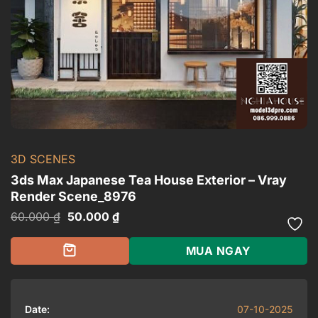
3D SCENES
3ds Max Japanese Tea House Exterior – Vray
Render Scene_8976
Giá
Giá
60.000
₫
50.000
₫
gốc
hiện
là:
tại
60.000 ₫.
là:
MUA NGAY
50.000 ₫.
Date:
07-10-2025