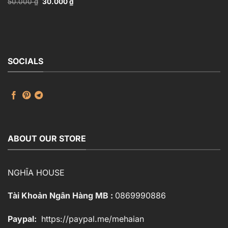
Giá
Giá
50.000
₫
30.000
₫
Model_109928245
gốc
hiện
là:
tại
50.000 ₫.
là:
30.000 ₫.
SOCIALS
ABOUT OUR STORE
NGHĨA HOUSE
Tài Khoản Ngân Hàng MB :
0869990886
Paypal:
https://paypal.me/mehaian