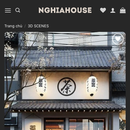
Bỏ
qua
nội
dung
Trang chủ
/
3D SCENES
Add to
wishlist