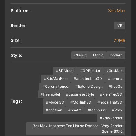
Platform:
3ds Max
Render:
VR
Size:
70MB
Style:
Classic
Ethnic
modern
#3DModel
#3DRender
#3dsMax
#3dsMaxFree
#architecture3D
#corona
#CoronaRender
#ExteriorDesign
#free3d
#freemodel
#JapaneseStyle
#kienTruc3D
Tags:
#Model3D
#MôHình3D
#ngoaiThat3D
#nhậtbản
#nhàtrà
#teahouse
#Vray
#VrayRender
3ds Max Japanese Tea House Exterior – Vray Render
Scene_8976