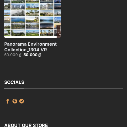
Panorama Environment
Collection_1304 VR
Giá
Giá
60.000
₫
50.000
₫
gốc
hiện
là:
tại
60.000 ₫.
là:
50.000 ₫.
SOCIALS
ABOUT OUR STORE