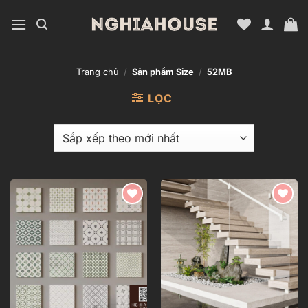
Bỏ
qua
nội
dung
Trang chủ
/
Sản phẩm Size
/
52MB
LỌC
Add to
Add to
wishlist
wishlist