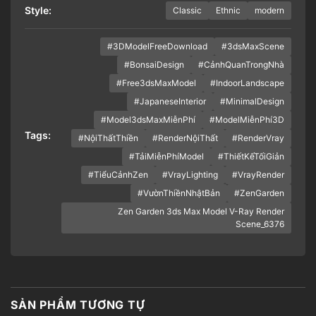
Style:
Classic
Ethnic
modern
#3DModelFreeDownload
#3dsMaxScene
#BonsaiDesign
#CảnhQuanTrongNhà
#Free3dsMaxModel
#IndoorLandscape
#JapaneseInterior
#MinimalDesign
#Model3dsMaxMiễnPhí
#ModelMiễnPhí3D
Tags:
#NộiThấtThiền
#RenderNộiThất
#RenderVray
#TảiMiễnPhíModel
#ThiếtKếTốiGiản
#TiểuCảnhZen
#VrayLighting
#VrayRender
#VườnThiềnNhậtBản
#ZenGarden
Zen Garden 3ds Max Model V-Ray Render
Scene_6376
SẢN PHẨM TƯƠNG TỰ