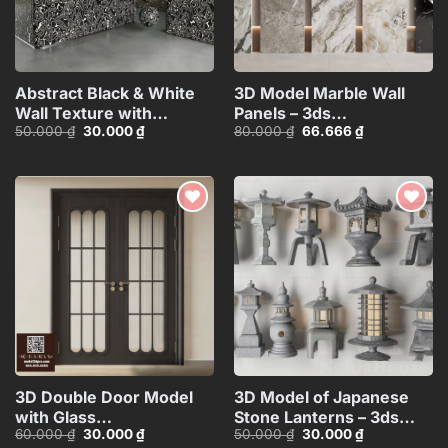
Abstract Black & White
3D Model Marble Wall
Wall Texture with
Panels – 3ds
Giá
Giá
Giá
Giá
50.000
₫
30.000
₫
80.000
₫
66.666
₫
Spherical Materials
Max_102325390
gốc
hiện
gốc
hiện
HCI4803716862718
là:
tại
là:
tại
50.000 ₫.
là:
80.000 ₫.
là:
30.000 ₫.
66.666 ₫.
Add to
Add to
wishlist
wishlist
3D Double Door Model
3D Model of Japanese
with Glass
Stone Lanterns – 3ds
Giá
Giá
Giá
Giá
60.000
₫
30.000
₫
50.000
₫
30.000
₫
Panels_HDH480371713057
Max_HCI4803718257312
gốc
hiện
gốc
hiện