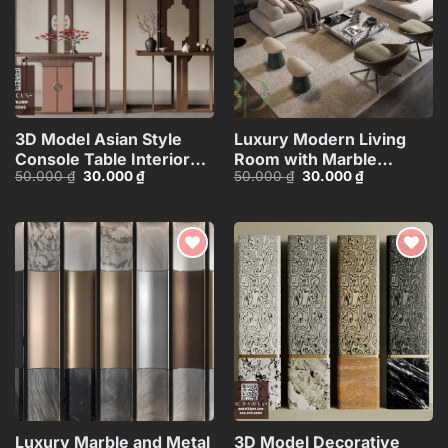
3D Model Asian Style
Luxury Modern Living
Console Table Interior
Room with Marble
Giá
Giá
Giá
Giá
50.000
₫
30.000
₫
50.000
₫
30.000
₫
with Decorative
Coffee Table and Black
gốc
hiện
gốc
hiện
Partition_107767822
Sofa Set – 3D
là:
tại
là:
tại
50.000 ₫.
là:
50.000 ₫.
là:
Model_IDC1117421308
30.000 ₫.
30.000 ₫.
Add to
Add to
wishlist
wishlist
Luxury Marble and Metal
3D Model Decorative