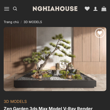
Bỏ
qua
nội
dung
Trang chủ
/
3D MODELS
Add to
wishlist
3D MODELS
Zen Garden 3ds Max Model V-Ray Render