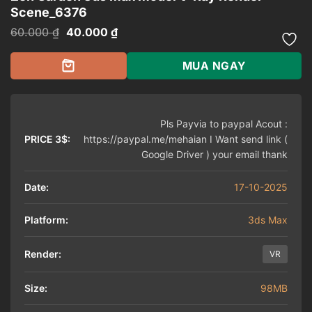
Scene_6376
Giá
Giá
60.000
₫
40.000
₫
gốc
hiện
là:
tại
60.000 ₫.
là:
MUA NGAY
40.000 ₫.
Pls Payvia to paypal Acout :
PRICE 3$:
https://paypal.me/mehaian I Want send link (
Google Driver ) your email thank
Date:
17-10-2025
Platform:
3ds Max
Render:
VR
Size:
98MB