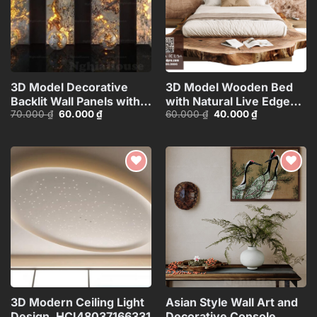
3D Model Decorative
3D Model Wooden Bed
Backlit Wall Panels with
with Natural Live Edge
Giá
Giá
Giá
Giá
70.000
₫
60.000
₫
60.000
₫
40.000
₫
Marble and Lighting
Design_HJI480371437960
gốc
hiện
gốc
hiện
Effect_HCI4803715187543
là:
tại
là:
tại
70.000 ₫.
là:
60.000 ₫.
là:
60.000 ₫.
40.000 ₫.
Add to
Add to
wishlist
wishlist
3D Modern Ceiling Light
Asian Style Wall Art and
Design_HCI4803716633133
Decorative Console