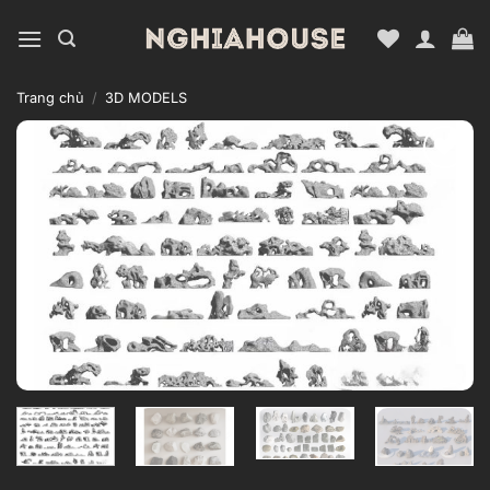
Bỏ
qua
nội
dung
Trang chủ
/
3D MODELS
Add to
wishlist