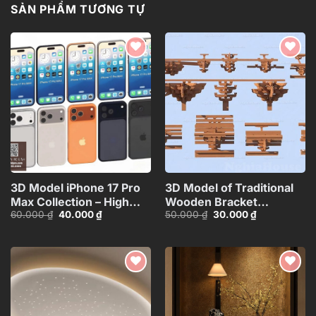
SẢN PHẨM TƯƠNG TỰ
Add to
Add to
wishlist
wishlist
3D Model iPhone 17 Pro
3D Model of Traditional
Max Collection – High
Wooden Bracket
Giá
Giá
Giá
Giá
60.000
₫
40.000
₫
50.000
₫
30.000
₫
Quality Smartphone
Structure – 3ds
gốc
hiện
gốc
hiện
3D_HJI4803713517714
Max_HCI4803712646918
là:
tại
là:
tại
60.000 ₫.
là:
50.000 ₫.
là:
40.000 ₫.
30.000 ₫.
Add to
Add to
wishlist
wishlist