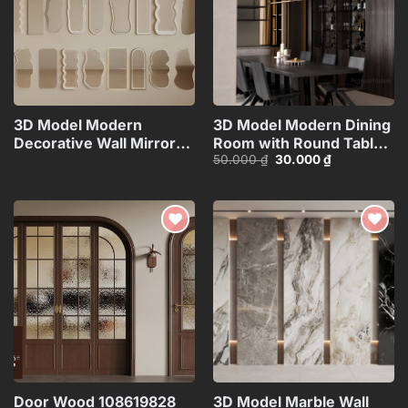
3D Model Modern
3D Model Modern Dining
Decorative Wall Mirrors
Room with Round Table –
Giá
Giá
50.000
₫
30.000
₫
Collection_108094173VR
3ds Max_109796685
gốc
hiện
là:
tại
50.000 ₫.
là:
30.000 ₫.
Add to
Add to
wishlist
wishlist
Door Wood 108619828
3D Model Marble Wall