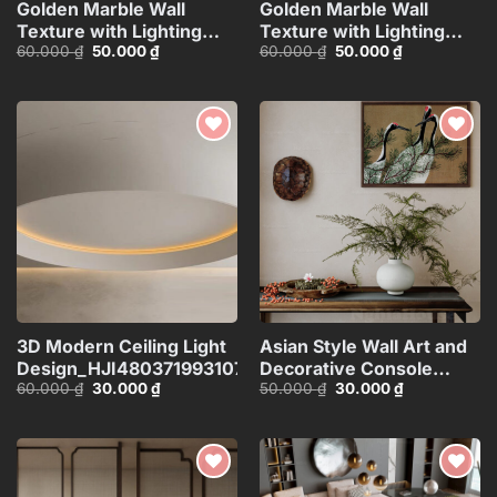
Golden Marble Wall
Golden Marble Wall
Texture with Lighting
Texture with Lighting
Giá
Giá
Giá
Giá
60.000
₫
50.000
₫
60.000
₫
50.000
₫
Effect_HCI4803714784363
Effect_HCI4803710168143
gốc
hiện
gốc
hiện
là:
tại
là:
tại
60.000 ₫.
là:
60.000 ₫.
là:
50.000 ₫.
50.000 ₫.
Add to
Add to
wishlist
wishlist
3D Modern Ceiling Light
Asian Style Wall Art and
Design_HJI4803719931072
Decorative Console
Giá
Giá
Giá
Giá
60.000
₫
30.000
₫
50.000
₫
30.000
₫
Table_101474081
gốc
hiện
gốc
hiện
là:
tại
là:
tại
60.000 ₫.
là:
50.000 ₫.
là:
30.000 ₫.
30.000 ₫.
Add to
Add to