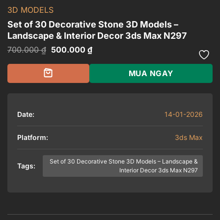
3D MODELS
Set of 30 Decorative Stone 3D Models –
Landscape & Interior Decor 3ds Max N297
Giá
Giá
700.000
₫
500.000
₫
gốc
hiện
là:
tại
700.000 ₫.
là:
MUA NGAY
500.000 ₫.
Date:
14-01-2026
Platform:
3ds Max
Set of 30 Decorative Stone 3D Models – Landscape &
Tags:
Interior Decor 3ds Max N297