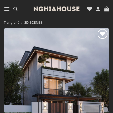
Bỏ
qua
nội
dung
Trang chủ
/
3D SCENES
Add to
wishlist