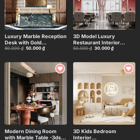
Luxury Marble Reception
3D Model Luxury
Desk with Gold
Restaurant Interior
Giá
Giá
Giá
Giá
60.000
₫
50.000
₫
50.000
₫
30.000
₫
Accents_105078629
Design – 3ds
gốc
hiện
gốc
hiện
Max_HCI4803714356190
là:
tại
là:
tại
60.000 ₫.
là:
50.000 ₫.
là:
50.000 ₫.
30.000 ₫.
Add to
Add to
wishlist
wishlist
Modern Dining Room
3D Kids Bedroom
with Marble Table -3ds
Interior