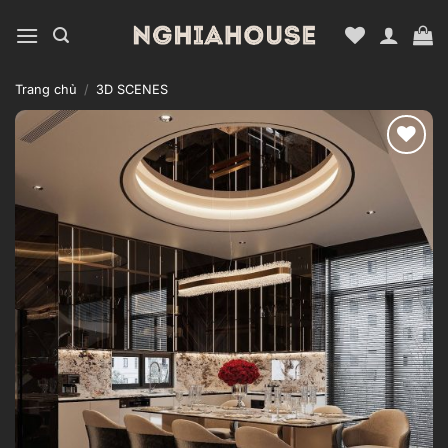
Bỏ
qua
nội
dung
Trang chủ
/
3D SCENES
Add to
wishlist