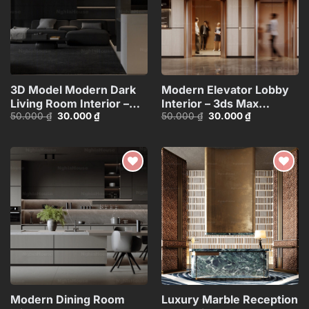
3D Model Modern Dark
Modern Elevator Lobby
Living Room Interior –
Interior – 3ds Max
Giá
Giá
Giá
Giá
50.000
₫
30.000
₫
50.000
₫
30.000
₫
3ds Max_1116298822 CR
Model_115957160
gốc
hiện
gốc
hiện
là:
tại
là:
tại
50.000 ₫.
là:
50.000 ₫.
là:
30.000 ₫.
30.000 ₫.
Add to
Add to
wishlist
wishlist
Modern Dining Room
Luxury Marble Reception