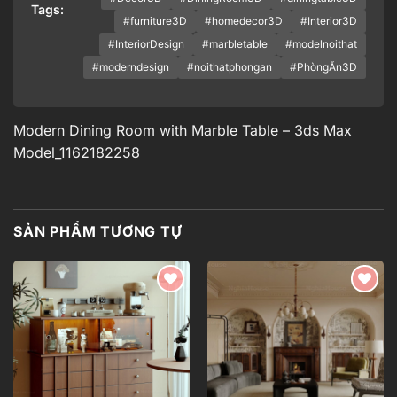
Tags:
#furniture3D
#homedecor3D
#Interior3D
#InteriorDesign
#marbletable
#modelnoithat
#moderndesign
#noithatphongan
#PhòngĂn3D
Modern Dining Room with Marble Table – 3ds Max
Model_1162182258
SẢN PHẨM TƯƠNG TỰ
Add to
Add to
wishlist
wishlist