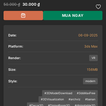
Giá
Giá
50.000
₫
30.000
₫
gốc
hiện
là:
tại
50.000 ₫.
là:
MUA NGAY
30.000 ₫.
Date:
06-09-2025
Platform:
3ds Max
Render:
VR
Size:
156MB
Style:
modern
#3DModelDownload
#3dsMaxFree
#3DVisualization
#archviz
#banan
#Decor3D
#DiningRoom3D
#diningtable3D