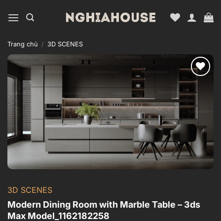
Bỏ
qua
nội
dung
Trang chủ
/
3D SCENES
Add to
wishlist
3D SCENES
Modern Dining Room with Marble Table – 3ds
Max Model_1162182258