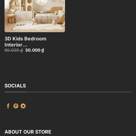
3D Kids Bedroom
Interior
Giá
Giá
60.000
₫
30.000
₫
Model_ID112876137
gốc
hiện
là:
tại
60.000 ₫.
là:
30.000 ₫.
SOCIALS
ABOUT OUR STORE