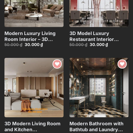
Modern Luxury Living
3D Model Luxury
Room Interior – 3D
Restaurant Interior
Giá
Giá
Giá
Giá
50.000
₫
30.000
₫
50.000
₫
30.000
₫
Model_HCH480371962790
Design – 3ds
gốc
hiện
gốc
hiện
Max_HCI4803714356190
là:
tại
là:
tại
50.000 ₫.
là:
50.000 ₫.
là:
30.000 ₫.
30.000 ₫.
Add to
Add to
wishlist
wishlist
3D Modern Living Room
Modern Bathroom with
and Kitchen
Bathtub and Laundry