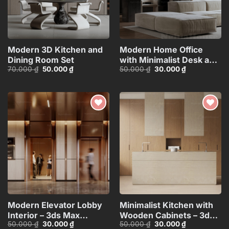
Modern 3D Kitchen and
Modern Home Office
Dining Room Set
with Minimalist Desk and
Giá
Giá
Giá
Giá
70.000
₫
50.000
₫
50.000
₫
30.000
₫
Modular Sofa – 3D
gốc
hiện
gốc
hiện
Model_1164296058
là:
tại
là:
tại
70.000 ₫.
là:
50.000 ₫.
là:
50.000 ₫.
30.000 ₫.
Add to
Add to
wishlist
wishlist
Modern Elevator Lobby
Minimalist Kitchen with
Interior – 3ds Max
Wooden Cabinets – 3ds
Giá
Giá
Giá
Giá
50.000
₫
30.000
₫
50.000
₫
30.000
₫
Model_115957160
Max Model_1120985052