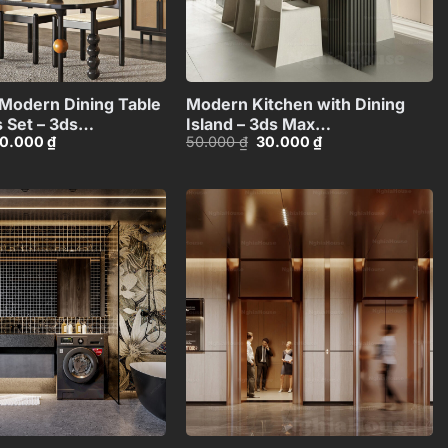
+
+
Modern Dining Table
Modern Kitchen with Dining
 Set – 3ds
Island – 3ds Max
iá
Giá
Giá
Giá
0.000
₫
50.000
₫
30.000
₫
60988
Model_1160671060
ốc
hiện
gốc
hiện
:
tại
là:
tại
0.000 ₫.
là:
50.000 ₫.
là:
30.000 ₫.
30.000 ₫.
Add to
Add to
wishlist
wishlist
+
+