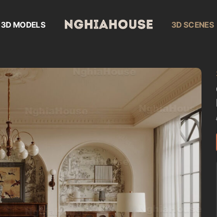
3D MODELS
3D SCENES
Add to
wishlist