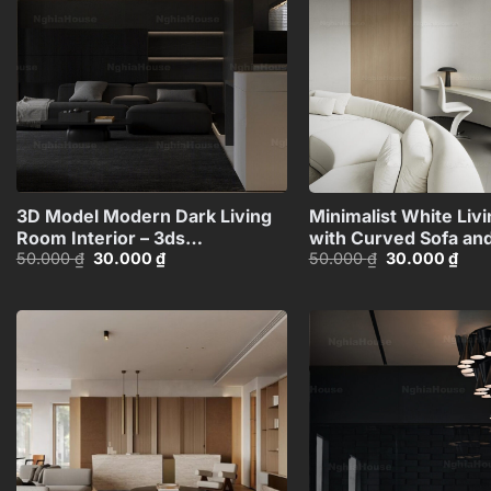
+
3D Model Modern Dark Living
Minimalist White Liv
Room Interior – 3ds
with Curved Sofa an
Giá
Giá
Giá
Giá
50.000
₫
30.000
₫
50.000
₫
30.000
₫
Max_1116298822 CR
Desk – 3D Model_11
gốc
hiện
gốc
hiện
là:
tại
là:
tại
50.000 ₫.
là:
50.000 ₫.
là:
30.000 ₫.
30.0
Add to
wishlist