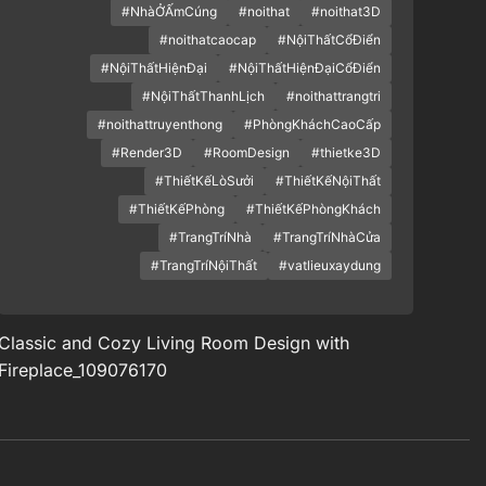
#NhàỞẤmCúng
#noithat
#noithat3D
#noithatcaocap
#NộiThấtCổĐiển
#NộiThấtHiệnĐại
#NộiThấtHiệnĐạiCổĐiển
#NộiThấtThanhLịch
#noithattrangtri
#noithattruyenthong
#PhòngKháchCaoCấp
#Render3D
#RoomDesign
#thietke3D
#ThiếtKếLòSưởi
#ThiếtKếNộiThất
#ThiếtKếPhòng
#ThiếtKếPhòngKhách
#TrangTríNhà
#TrangTríNhàCửa
#TrangTríNộiThất
#vatlieuxaydung
Classic and Cozy Living Room Design with
Fireplace_109076170