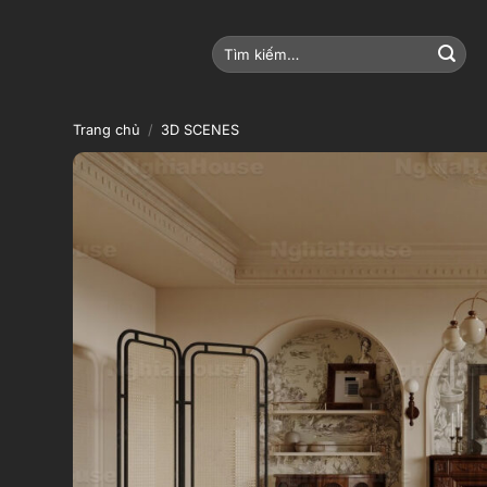
Bỏ
qua
Tìm
nội
kiếm:
dung
Trang chủ
/
3D SCENES