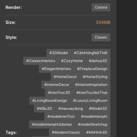
Render:
Corona
Size:
309MB
Style:
Classic
#3DModel
#CảmHứngNộiThất
#ClassicInteriors
#CozyHome
#dohoa3D
#ElegantInteriors
#FireplaceDesign
#HomeDecor
#HomeStyling
#InteriorDecor
#InteriorInspiration
#kienTruc3D
#kienTrucNoiThat
#LivingRoomDesign
#LuxuryLivingRoom
#Mẫu3D
#mauxaydung
#Model3D
#modelkienTruc
#modelmienphi
#modelmienphi3dsmax
#modelSketchup
Tags:
#ModernClassic
#MôHình3D