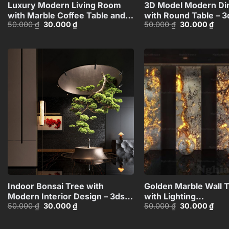
Luxury Modern Living Room
3D Model Modern Di
with Marble Coffee Table and
with Round Table – 3
Giá
Giá
Giá
Giá
50.000
₫
30.000
₫
50.000
₫
30.000
₫
Black Sofa Set – 3D
Max_109796685
gốc
hiện
gốc
hiện
Model_114971306
là:
tại
là:
tại
50.000 ₫.
là:
50.000 ₫.
là:
30.000 ₫.
30.0
Add to
wishlist
+
Indoor Bonsai Tree with
Golden Marble Wall 
Modern Interior Design – 3ds
with Lighting
Giá
Giá
Giá
Giá
50.000
₫
30.000
₫
50.000
₫
30.000
₫
Max Model_103571315
Effect_HCI48037151
gốc
hiện
gốc
hiện
là:
tại
là:
tại
50.000 ₫.
là:
50.000 ₫.
là: