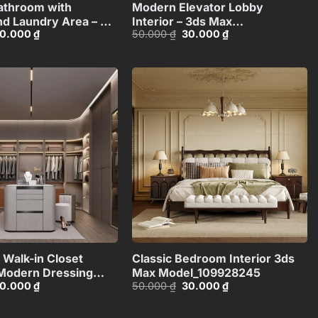
athroom with
Modern Elevator Lobby
nd Laundry Area – 3D
Interior – 3ds Max
iá
Giá
Giá
Giá
0.000
₫
50.000
₫
30.000
₫
C593643406
Model_115957160
ốc
hiện
gốc
hiện
:
tại
là:
tại
0.000 ₫.
là:
50.000 ₫.
là:
30.000 ₫.
30.000 ₫.
Add to
Add to
wishlist
wishlist
+
+
 Walk-in Closet
Classic Bedroom Interior 3ds
– Modern Dressing
Max Model_109928245
iá
Giá
Giá
Giá
0.000
₫
50.000
₫
30.000
₫
ign_105141397
ốc
hiện
gốc
hiện
:
tại
là:
tại
0.000 ₫.
là:
50.000 ₫.
là: