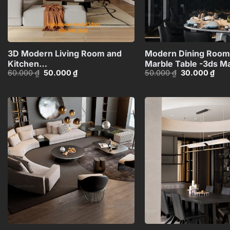
+
3D Modern Living Room and
Modern Dining Room
Kitchen
Marble Table -3ds M
Giá
Giá
Giá
Giá
60.000
₫
50.000
₫
50.000
₫
30.000
₫
Interior_HCI4803715311711
Model_1140388694
gốc
hiện
gốc
hiện
là:
tại
là:
tại
60.000 ₫.
là:
50.000 ₫.
là:
50.000 ₫.
30.0
Add to
wishlist
+