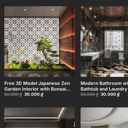
Add to
wishlist
+
Free 3D Model Japanese Zen
Modern Bathroom wi
Garden Interior with Bonsai
Bathtub and Laundry
Giá
Giá
Giá
Giá
50.000
₫
30.000
₫
50.000
₫
30.000
₫
and Stone Statues_110845037
Model_IDC59998149
gốc
hiện
gốc
hiện
là:
tại
là:
tại
50.000 ₫.
là:
50.000 ₫.
là:
30.000 ₫.
30.0
Add to
wishlist