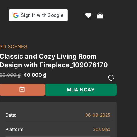
3D SCENES
Classic and Cozy Living Room
Design with Fireplace_109076170
Giá
Giá
60.000
₫
40.000
₫
gốc
hiện
là:
tại
60.000 ₫.
là:
MUA NGAY
40.000 ₫.
Date:
06-09-2025
Platform:
3ds Max