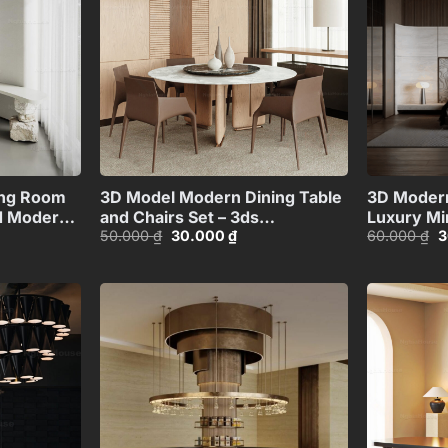
+
+
ing Room
3D Model Modern Dining Table
3D Modern
d Modern
and Chairs Set – 3ds
Luxury Mi
Giá
Giá
G
50.000
₫
30.000
₫
60.000
₫
3
56372390
Max_104552461
Design_H
gốc
hiện
g
là:
tại
là
50.000 ₫.
là:
6
00 ₫.
30.000 ₫.
Add to
Add to
wishlist
wishlist