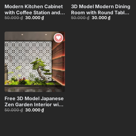
Modern Kitchen Cabinet
3D Model Modern Dining
with Coffee Station and
Room with Round Table –
Giá
Giá
Giá
Giá
50.000
₫
30.000
₫
50.000
₫
30.000
₫
Appliances – 3D
3ds Max_109796685
gốc
hiện
gốc
hiện
Model_1155387167
là:
tại
là:
tại
50.000 ₫.
là:
50.000 ₫.
là:
30.000 ₫.
30.000 ₫.
Add to
wishlist
Free 3D Model Japanese
Zen Garden Interior with
Giá
Giá
50.000
₫
30.000
₫
Bonsai and Stone
gốc
hiện
Statues_110845037
là:
tại
50.000 ₫.
là:
30.000 ₫.