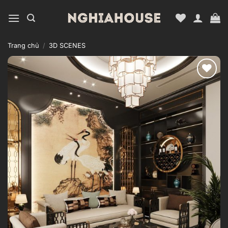
Bỏ
qua
nội
dung
Trang chủ
/
3D SCENES
Add to
wishlist