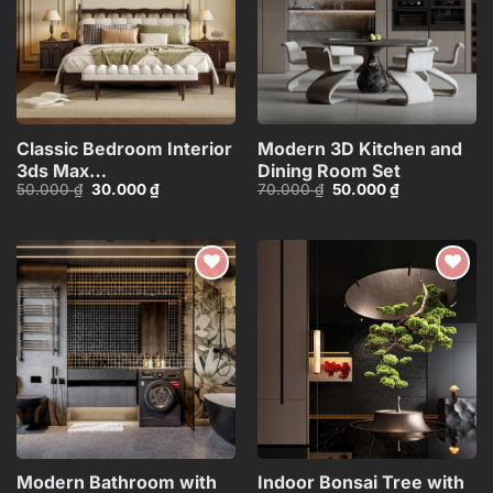
Classic Bedroom Interior
Modern 3D Kitchen and
3ds Max
Dining Room Set
Giá
Giá
Giá
Giá
50.000
₫
30.000
₫
70.000
₫
50.000
₫
Model_109928245
gốc
hiện
gốc
hiện
là:
tại
là:
tại
50.000 ₫.
là:
70.000 ₫.
là:
30.000 ₫.
50.000 ₫.
Add to
Add to
wishlist
wishlist
Modern Bathroom with
Indoor Bonsai Tree with