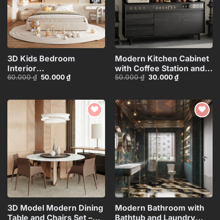
3D Kids Bedroom
Modern Kitchen Cabinet
Interior
with Coffee Station and
Giá
Giá
Giá
Giá
60.000
₫
50.000
₫
50.000
₫
30.000
₫
Model_ID107567671
Appliances – 3D
gốc
hiện
gốc
hiện
Model_1152633245
là:
tại
là:
tại
60.000 ₫.
là:
50.000 ₫.
là:
50.000 ₫.
30.000 ₫.
Add to
Add to
wishlist
wishlist
3D Model Modern Dining
Modern Bathroom with
Table and Chairs Set –
Bathtub and Laundry