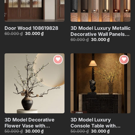
Door Wood 108619828
3D Model Luxury Metallic
Giá
Giá
60.000
₫
30.000
₫
Decorative Wall Panels
gốc
hiện
Giá
Giá
60.000
₫
30.000
₫
for Interior
là:
tại
gốc
hiện
60.000 ₫.
là:
Design_HJI480371725483
là:
tại
30.000 ₫.
60.000 ₫.
là:
30.000 ₫.
Add to
Add to
wishlist
wishlist
3D Model Decorative
3D Model Luxury
Flower Vase with
Console Table with
Giá
Giá
Giá
Giá
50.000
₫
30.000
₫
50.000
₫
30.000
₫
Branches – 3ds
Decorative Lamp,
gốc
hiện
gốc
hiện