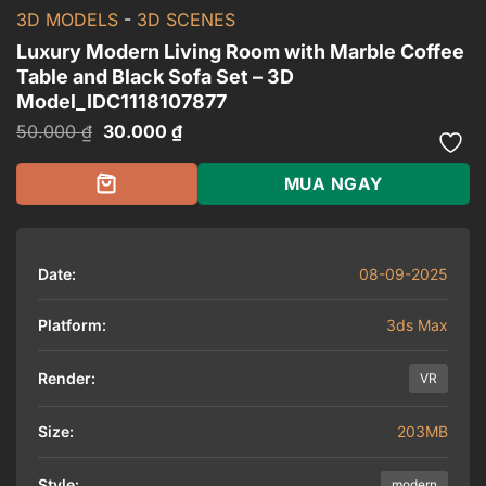
3D MODELS
-
3D SCENES
Luxury Modern Living Room with Marble Coffee
Table and Black Sofa Set – 3D
Model_IDC1118107877
Giá
Giá
50.000
₫
30.000
₫
gốc
hiện
là:
tại
50.000 ₫.
là:
MUA NGAY
30.000 ₫.
Date:
08-09-2025
Platform:
3ds Max
Render:
VR
Size:
203MB
Style:
modern