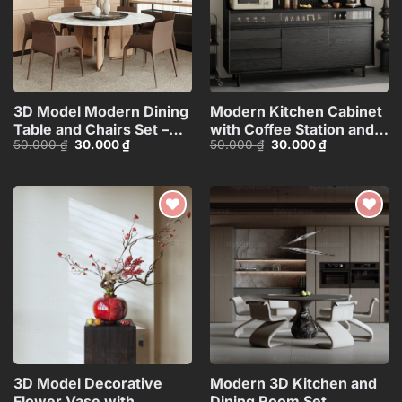
3D Model Modern Dining
Modern Kitchen Cabinet
Table and Chairs Set –
with Coffee Station and
Giá
Giá
Giá
Giá
50.000
₫
30.000
₫
50.000
₫
30.000
₫
3ds Max_104552461
Appliances – 3D
gốc
hiện
gốc
hiện
Model_1152633245
là:
tại
là:
tại
50.000 ₫.
là:
50.000 ₫.
là:
30.000 ₫.
30.000 ₫.
Add to
Add to
wishlist
wishlist
3D Model Decorative
Modern 3D Kitchen and
Flower Vase with
Dining Room Set