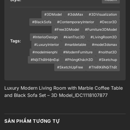
#3DModel
#3dsMax
#3DVisualization
#BlackSofa
#ContemporaryInterior
#Decor3D
#Free3DModel
#Furniture3DModel
#InteriorDesign
#kienTruc3D
#LivingRoom3D
Tags:
#LuxuryInterior
#marbletable
#model3dsmax
#modelmienphi
#ModernFurniture
#noithat3D
#NộiThấtHiệnĐại
#PhòngKhách3D
#Sketchup
#SketchUpFree
#ThiếtKếNộiThất
Luxury Modern Living Room with Marble Coffee Table
and Black Sofa Set – 3D Model_IDC1118107877
SẢN PHẨM TƯƠNG TỰ