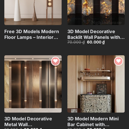
Free 3D Models Modern
3D Model Decorative
Floor Lamps – Interior
Backlit Wall Panels with
Giá
Giá
70.000
₫
60.000
₫
Lighting
Marble and Lighting
gốc
hiện
Collection_117071130
Effect_HCI4803715187543
là:
tại
70.000 ₫.
là:
60.000 ₫.
Add to
Add to
wishlist
wishlist
3D Model Decorative
3D Model Modern Mini
Metal Wall
Bar Cabinet with