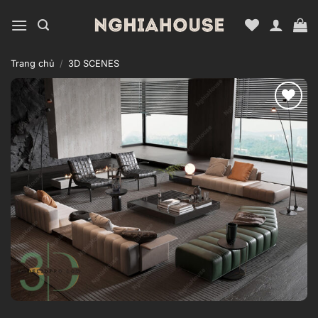
Bỏ
qua
nội
dung
Trang chủ
/
3D SCENES
Add to
wishlist