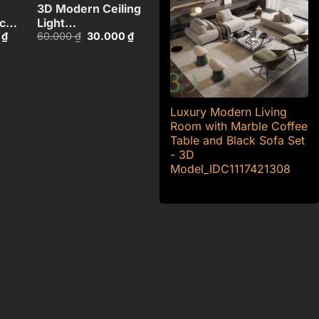
3D Modern Ceiling
ic
Light
Giá
Giá
Giá
0
₫
60.000
₫
30.000
₫
Design_HJI4803719931072
hiện
gốc
hiện
8
tại
là:
tại
₫.
là:
60.000 ₫.
là:
50.000 ₫.
30.000 ₫.
Luxury Modern Living
Room with Marble Coffee
Table and Black Sofa Set
- 3D
Model_IDC1117421308