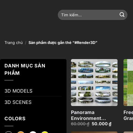
Bỏ
qua
Tìm
nội
kiếm:
dung
Trang chủ
/
Sản phẩm được gắn thẻ “#Render3D”
DANH MỤC SẢN
PHẨM
Add to
wishlist
3D MODELS
+
3D SCENES
Panorama
Fre
Environment
Gra
COLORS
Giá
Giá
60.000
₫
50.000
₫
Collection
3ds
gốc
hiện
là:
tại