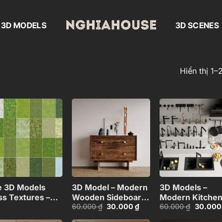
3D MODELS
3D SCENES
Hiển thị 1–
Add to
Add to
Add
wishlist
wishlist
wish
+
+
e 3D Models
3D Model – Modern
3D Models –
ss Textures –
Wooden Sideboard
Modern Kitche
Giá
Giá
Giá
60.000
₫
30.000
₫
60.000
₫
30.00
 Max Download
Cabinet with
Faucets, Sinks 
gốc
hiện
gốc
Decor_IDS767341-
Accessories_1
là:
tại
là: