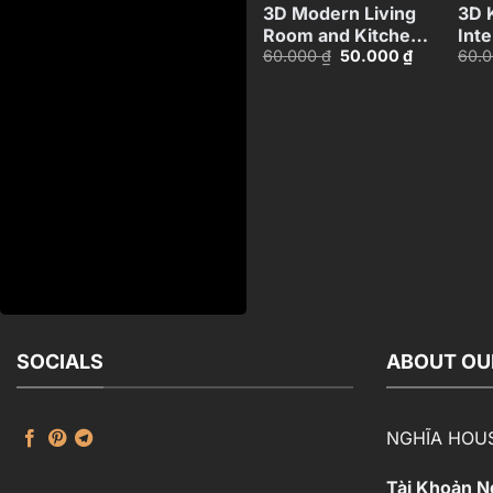
3D Modern Living
3D 
Room and Kitchen
Inte
Giá
Giá
60.000
₫
50.000
₫
60.
Interior_HCI480371531171
Mod
gốc
hiện
là:
tại
60.000 ₫.
là:
50.000 ₫.
SOCIALS
ABOUT OU
NGHĨA HOU
Tài Khoản 