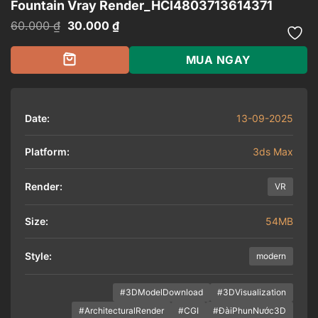
Fountain Vray Render_HCI4803713614371
Giá
Giá
60.000
₫
30.000
₫
gốc
hiện
là:
tại
60.000 ₫.
là:
MUA NGAY
30.000 ₫.
Date:
13-09-2025
Platform:
3ds Max
Render:
VR
Size:
54MB
Style:
modern
#3DModelDownload
#3DVisualization
#ArchitecturalRender
#CGI
#ĐàiPhunNước3D