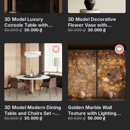
3D Model Luxury
3D Model Decorative
Console Table with
Flower Vase with
Giá
Giá
Giá
Giá
50.000
₫
30.000
₫
50.000
₫
30.000
₫
Decorative Lamp,
Branches – 3ds
gốc
hiện
gốc
hiện
Sculpture and
Max_ID106715696
là:
tại
là:
tại
50.000 ₫.
là:
50.000 ₫.
là:
Vase_112289578
30.000 ₫.
30.000 ₫.
Add to
Add to
wishlist
wishlist
3D Model Modern Dining
Golden Marble Wall
Table and Chairs Set –
Texture with Lighting
Giá
Giá
Giá
Giá
50.000
₫
30.000
₫
60.000
₫
50.000
₫
3ds Max_104552461
Effect_15593723
gốc
hiện
gốc
hiện
là:
tại
là:
tại
50.000 ₫.
là:
60.000 ₫.
là: