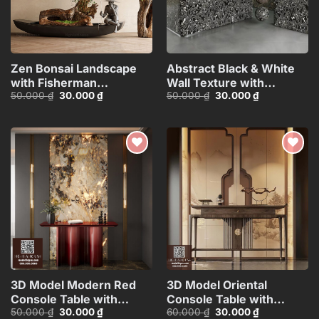
Zen Bonsai Landscape
Abstract Black & White
with Fisherman
Wall Texture with
Giá
Giá
Giá
Giá
50.000
₫
30.000
₫
50.000
₫
30.000
₫
Statue_116088707
Spherical Materials
gốc
hiện
gốc
hiện
HCI4803716862718
là:
tại
là:
tại
50.000 ₫.
là:
50.000 ₫.
là:
30.000 ₫.
30.000 ₫.
Add to
Add to
wishlist
wishlist
3D Model Modern Red
3D Model Oriental
Console Table with
Console Table with
Giá
Giá
Giá
Giá
50.000
₫
30.000
₫
60.000
₫
30.000
₫
Marble Wall
Decorative Wall