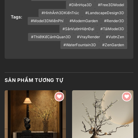
#DiễnHọa3D
#Free3DModel
#HìnhẢnh3DKiếnTrúc
#LandscapeDesign3D
Tags:
#Model3DMiễnPhí
#ModernGarden
#Render3D
#SânVườnHiệnĐại
#TảiModel3D
#ThiếtKếCảnhQuan3D
#VrayRender
#VườnZen
#WaterFountain3D
#ZenGarden
SẢN PHẨM TƯƠNG TỰ
Add to
Add to
wishlist
wishlist