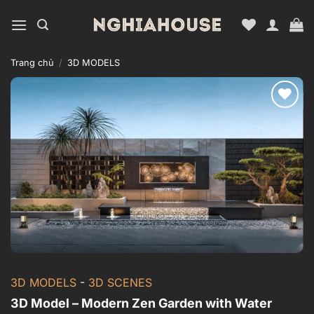
Bỏ
qua
nội
dung
Trang chủ
/
3D MODELS
Add to
wishlist
3D MODELS
-
3D SCENES
3D Model – Modern Zen Garden with Water