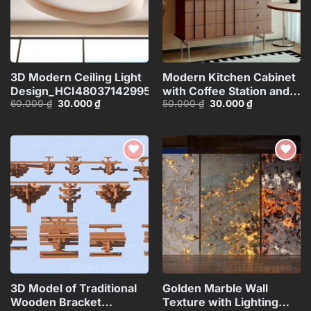
3D Modern Ceiling Light
Modern Kitchen Cabinet
Design_HCI4803714299533
with Coffee Station and
Giá
Giá
Giá
Giá
60.000
₫
30.000
₫
50.000
₫
30.000
₫
Appliances – 3D
gốc
hiện
gốc
hiện
Model_1155387167
là:
tại
là:
tại
60.000 ₫.
là:
50.000 ₫.
là:
30.000 ₫.
30.000 ₫.
Add to
Add to
wishlist
wishlist
3D Model of Traditional
Golden Marble Wall
Wooden Bracket
Texture with Lighting