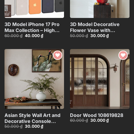
3D Model iPhone 17 Pro
3D Model Decorative
Max Collection – High
Flower Vase with
Giá
Giá
Giá
Giá
60.000
₫
40.000
₫
50.000
₫
30.000
₫
Quality Smartphone
Branches – 3ds
gốc
hiện
gốc
hiện
3D_HJI4803713517714
Max_ID111172545
là:
tại
là:
tại
60.000 ₫.
là:
50.000 ₫.
là:
40.000 ₫.
30.000 ₫.
Add to
Add to
wishlist
wishlist
Asian Style Wall Art and
Door Wood 108619828
Giá
Giá
60.000
₫
30.000
₫
Decorative Console
gốc
hiện
Giá
Giá
50.000
₫
30.000
₫
Table_101474081
là:
tại
gốc
hiện
60.000 ₫.
là:
là:
tại