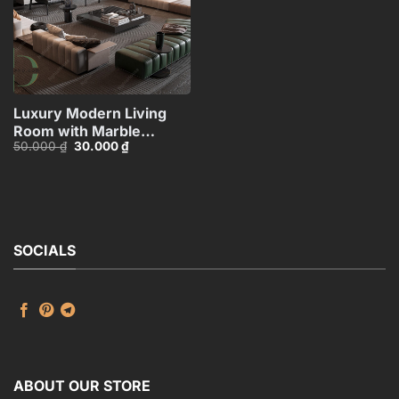
Luxury Modern Living
Room with Marble
Giá
Giá
50.000
₫
30.000
₫
Coffee Table and Black
gốc
hiện
Sofa Set – 3D
là:
tại
50.000 ₫.
là:
Model_IDC1118107877
30.000 ₫.
SOCIALS
ABOUT OUR STORE