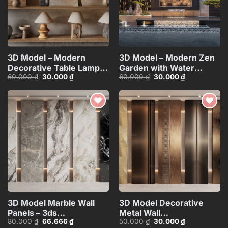
3D Model – Modern
3D Model – Modern Zen
Decorative Table Lamps
Garden with Water
Giá
Giá
Giá
Giá
60.000
₫
30.000
₫
60.000
₫
30.000
₫
Collection Vray
Fountain Vray
gốc
hiện
gốc
hiện
Render114122118_VR
Render_HCI480371361437
là:
tại
là:
tại
60.000 ₫.
là:
60.000 ₫.
là:
30.000 ₫.
30.000 ₫.
Add to
Add to
wishlist
wishlist
3D Model Marble Wall
3D Model Decorative
Panels – 3ds
Metal Wall
Giá
Giá
Giá
Giá
80.000
₫
66.666
₫
50.000
₫
30.000
₫
Max_102325390
Panels_106389229
gốc
hiện
gốc
hiện