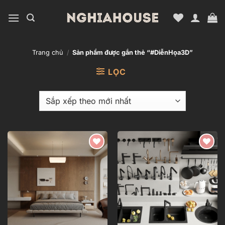
Bỏ
qua
nội
dung
Trang chủ
/
Sản phẩm được gắn thẻ “#DiễnHọa3D”
LỌC
Add to
Add to
wishlist
wishlist