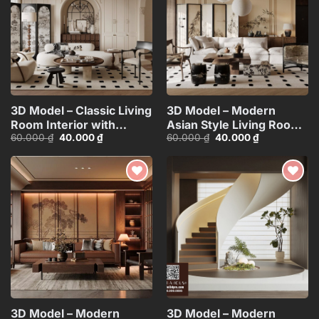
3D Model – Classic Living
3D Model – Modern
Room Interior with
Asian Style Living Room
Giá
Giá
Giá
Giá
60.000
₫
40.000
₫
60.000
₫
40.000
₫
Modern
Interior Corona
gốc
hiện
gốc
hiện
Furniture108618354_CR
Render_107370747
là:
tại
là:
tại
60.000 ₫.
là:
60.000 ₫.
là:
40.000 ₫.
40.000 ₫.
Add to
Add to
wishlist
wishlist
3D Model – Modern
3D Model – Modern