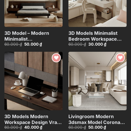
3D Model – Modern
3D Models Minimalist
Minimalist
Bedroom Workspace
Giá
Giá
Giá
Giá
60.000
₫
50.000
₫
60.000
₫
30.000
₫
Bedroom_6487 CR
Design Vray_7089
gốc
hiện
gốc
hiện
là:
tại
là:
tại
60.000 ₫.
là:
60.000 ₫.
là:
50.000 ₫.
30.000 ₫.
Add to
Add to
wishlist
wishlist
3D Models Modern
Livingroom Modern
Workspace Design Vray
3dsmax Model Corona
Giá
Giá
Giá
Giá
60.000
₫
40.000
₫
60.000
₫
50.000
₫
Render_1685
Render_Modern
gốc
hiện
gốc
hiện