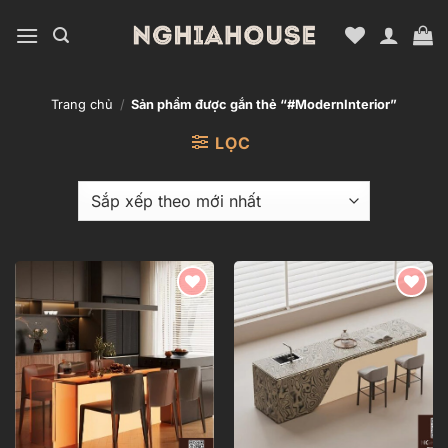
Bỏ
qua
nội
dung
Trang chủ
/
Sản phẩm được gắn thẻ “#ModernInterior”
LỌC
Add to
Add to
wishlist
wishlist