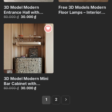
3D Model Modern
Free 3D Models Modern
Entrance Hall with
Floor Lamps – Interior
Giá
Giá
60.000
₫
30.000
₫
Marble Floor and Indoor
Lighting
gốc
hiện
Greenery_ID109994883
Collection_117071130
là:
tại
60.000 ₫.
là:
30.000 ₫.
Add to
wishlist
3D Model Modern Mini
Bar Cabinet with
Giá
Giá
60.000
₫
30.000
₫
Decorative
gốc
hiện
Shelf_HJI4803716503626
là:
tại
60.000 ₫.
là:
1
2
30.000 ₫.