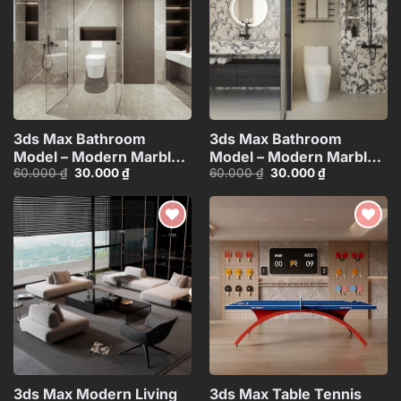
3ds Max Bathroom
3ds Max Bathroom
Model – Modern Marble
Model – Modern Marble
Giá
Giá
Giá
Giá
60.000
₫
30.000
₫
60.000
₫
30.000
₫
Interior V-Ray
Interior V-Ray
gốc
hiện
gốc
hiện
Render_2871
Render_3062
là:
tại
là:
tại
60.000 ₫.
là:
60.000 ₫.
là:
30.000 ₫.
30.000 ₫.
Add to
Add to
wishlist
wishlist
3ds Max Modern Living
3ds Max Table Tennis