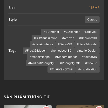
Size:
115MB
Style:
Classic
#3Dinterior
#3DRender
#3dsMax
#3DVisualization
#archviz
#Bedroom3D
#classicinterior
#Decor3D
#desk3dmodel
Tags:
#Free3DModel
#homedecor3D
#InteriorDesign
#modelmienphi
#ModernInterior
#noithat3D
#NộiThấtPhòngNgủ
#PhòngNgủ3D
#stool3d
#ThiếtKếNộiThất
#visualization
SẢN PHẨM TƯƠNG TỰ