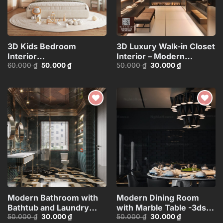
3D Kids Bedroom
3D Luxury Walk-in Closet
Interior
Interior – Modern
Giá
Giá
Giá
Giá
60.000
₫
50.000
₫
50.000
₫
30.000
₫
Model_ID107567671
Dressing Room
gốc
hiện
gốc
hiện
Design_106914533
là:
tại
là:
tại
60.000 ₫.
là:
50.000 ₫.
là:
50.000 ₫.
30.000 ₫.
Add to
Add to
wishlist
wishlist
Modern Bathroom with
Modern Dining Room
Bathtub and Laundry
with Marble Table -3ds
Giá
Giá
Giá
Giá
50.000
₫
30.000
₫
50.000
₫
30.000
₫
Area – 3D
Max Model_1140388694
gốc
hiện
gốc
hiện