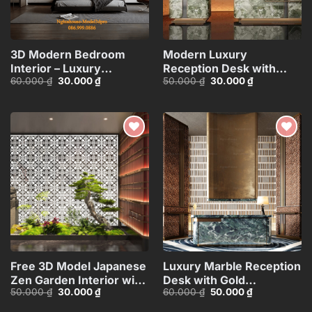
3D Modern Bedroom
Modern Luxury
Interior – Luxury
Reception Desk with
Giá
Giá
Giá
Giá
60.000
₫
30.000
₫
50.000
₫
30.000
₫
Minimalist
Curved Wall – 3ds Max
gốc
hiện
gốc
hiện
Design_HJI4803716652126
Model_HCI480371454031
là:
tại
là:
tại
60.000 ₫.
là:
50.000 ₫.
là:
30.000 ₫.
30.000 ₫.
Add to
Add to
wishlist
wishlist
Free 3D Model Japanese
Luxury Marble Reception
Zen Garden Interior with
Desk with Gold
Giá
Giá
Giá
Giá
50.000
₫
30.000
₫
60.000
₫
50.000
₫
Bonsai and Stone
Accents_105078629
gốc
hiện
gốc
hiện
Statues_110845037
là:
tại
là:
tại