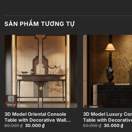
SẢN PHẨM TƯƠNG TỰ
Add to
wishlist
+
3D Model Oriental Console
3D Model Luxury Co
Table with Decorative Wall
Table with Decorativ
Giá
Giá
Giá
Giá
60.000
₫
30.000
₫
50.000
₫
30.000
₫
Panel_HJI4803713120066
Sculpture and Vase_
gốc
hiện
gốc
hiện