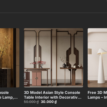
Add to
Add to
wishlist
wishlist
+
+
nsole
3D Model Asian Style Console
Free 3D M
e Lamp,
Table Interior with Decorative
Lamps – In
Giá
Giá
50.000
₫
30.000
₫
112289578
Partition_107767822
Collectio
gốc
hiện