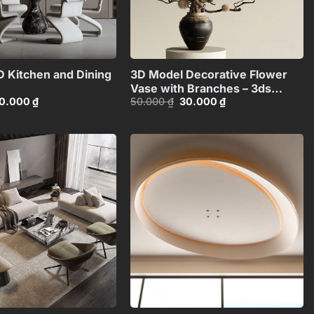
+
+
 Kitchen and Dining
3D Model Decorative Flower
Vase with Branches – 3ds
iá
Giá
Giá
Giá
0.000
₫
50.000
₫
30.000
₫
Max_ID106715696
ốc
hiện
gốc
hiện
:
tại
là:
tại
0.000 ₫.
là:
50.000 ₫.
là:
50.000 ₫.
30.000 ₫.
Add to
Add to
wishlist
wishlist
+
+