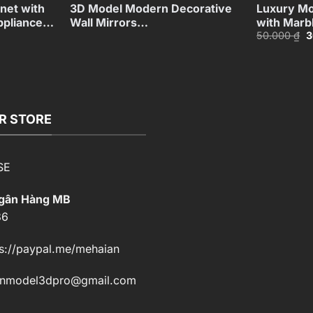
net with
3D Model Modern Decorative
Luxury Mo
ppliances
Wall Mirrors
with Marb
G
50.000
₫
3
67
Collection_108094173VR
Black Sofa
g
Model_ID
là
5
00 ₫.
R STORE
SE
Ngân Hàng MB
86
s://paypal.me/mehaian
enmodel3dpro@gmail.com