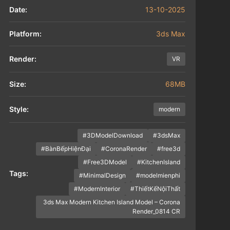
Date:
13-10-2025
Platform:
3ds Max
Render:
VR
Size:
68MB
Style:
modern
#3DModelDownload
#3dsMax
#BànBếpHiệnĐại
#CoronaRender
#free3d
#Free3DModel
#KitchenIsland
Tags:
#MinimalDesign
#modelmienphi
#ModernInterior
#ThiếtKếNộiThất
3ds Max Modern Kitchen Island Model – Corona
Render_0814 CR