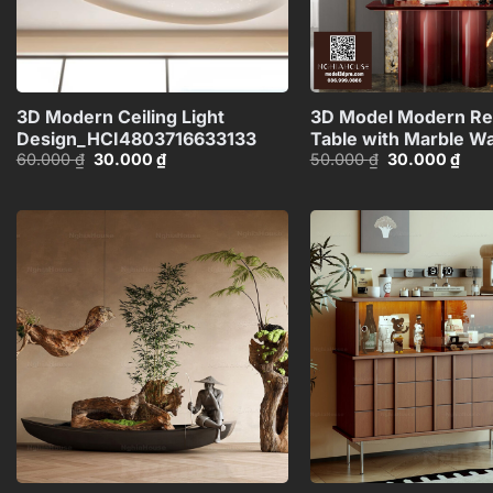
+
3D Modern Ceiling Light
3D Model Modern Re
Design_HCI4803716633133
Table with Marble Wa
Giá
Giá
Giá
Giá
60.000
₫
30.000
₫
50.000
₫
30.000
₫
Background_100756
gốc
hiện
gốc
hiện
là:
tại
là:
tại
60.000 ₫.
là:
50.000 ₫.
là:
30.000 ₫.
30.0
Add to
wishlist
+