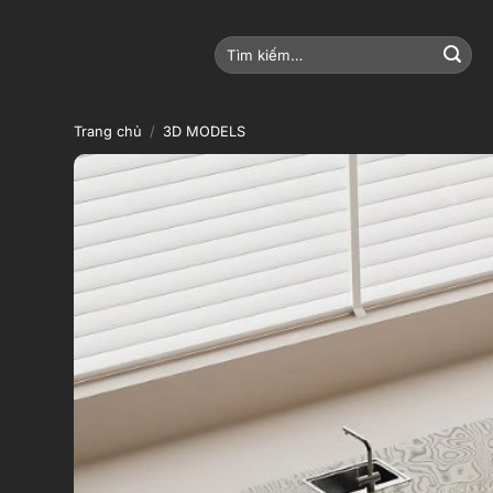
Bỏ
qua
Tìm
nội
kiếm:
dung
Trang chủ
/
3D MODELS