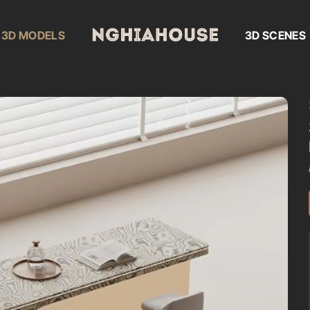
3D MODELS
3D SCENES
Add to
wishlist