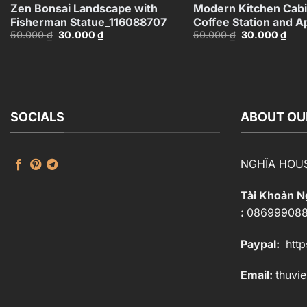
Zen Bonsai Landscape with
Modern Kitchen Cabi
Fisherman Statue_116088707
Coffee Station and A
Giá
Giá
Giá
Giá
50.000
₫
30.000
₫
50.000
₫
30.000
₫
– 3D Model_11553871
gốc
hiện
gốc
hiện
là:
tại
là:
tại
50.000 ₫.
là:
50.000 ₫.
là:
30.000 ₫.
30.0
SOCIALS
ABOUT OU
NGHĨA HOU
Tài Khoản 
:
08699908
Paypal:
http
Email:
thuvi