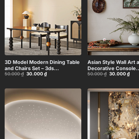
wishlist
+
3D Model Modern Dining Table
Asian Style Wall Art 
and Chairs Set – 3ds
Decorative Console
Giá
Giá
Giá
Giá
50.000
₫
30.000
₫
50.000
₫
30.000
₫
Max_115760988
Table_101474081
gốc
hiện
gốc
hiện
là:
tại
là:
tại
50.000 ₫.
là:
50.000 ₫.
là:
30.000 ₫.
30.0
Add to
wishlist