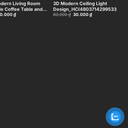
dern Living Room
3D Modern Ceiling Light
le Coffee Table and
Design_HCI4803714299533
iá
Giá
Giá
Giá
0.000
₫
60.000
₫
30.000
₫
 Set – 3D
ốc
hiện
gốc
hiện
C1117421308
:
tại
là:
tại
0.000 ₫.
là:
60.000 ₫.
là:
30.000 ₫.
30.000 ₫.