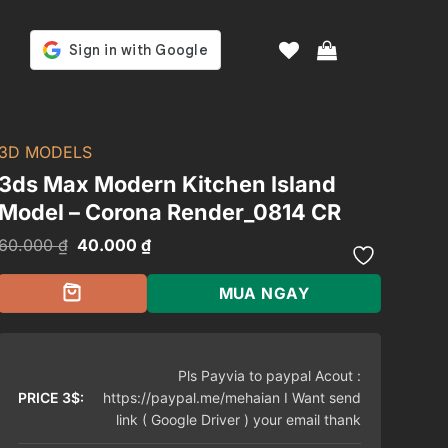
3D MODELS
3ds Max Modern Kitchen Island
Model – Corona Render_0814 CR
Giá
Giá
60.000
₫
40.000
₫
gốc
hiện
là:
tại
60.000 ₫.
là:
MUA NGAY
40.000 ₫.
Pls Payvia to paypal Acout :
PRICE 3$:
https://paypal.me/mehaian I Want send
link ( Google Driver ) your email thank