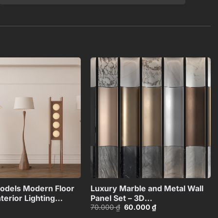
Add to
Add to
wishlist
wishlist
+
+
odels Modern Floor
Luxury Marble and Metal Wall
terior Lighting
Panel Set – 3D
Giá
Giá
70.000
₫
60.000
₫
n_117071130
Model_102195636
gốc
hiện