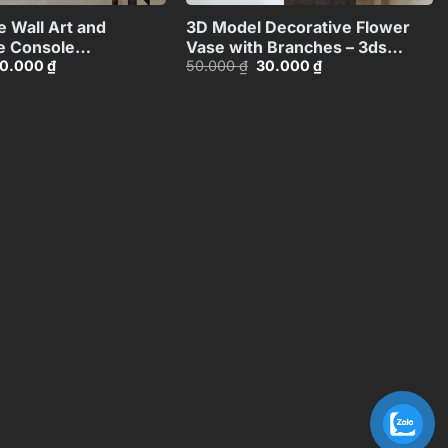
e Wall Art and
3D Model Decorative Flower
e Console
Vase with Branches – 3ds
iá
Giá
Giá
Giá
0.000
₫
50.000
₫
30.000
₫
474081
Max_ID111172545
ốc
hiện
gốc
hiện
:
tại
là:
tại
0.000 ₫.
là:
50.000 ₫.
là:
30.000 ₫.
30.000 ₫.