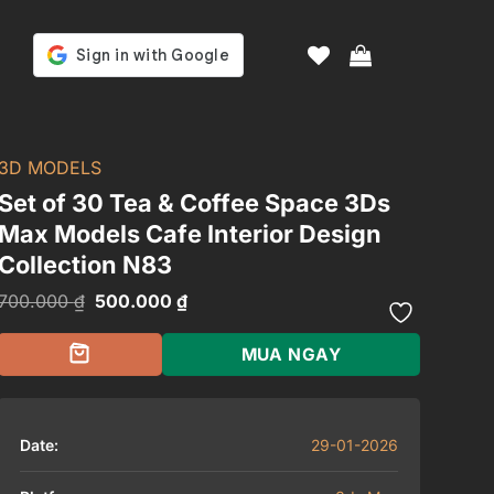
3D MODELS
Set of 30 Tea & Coffee Space 3Ds
Max Models Cafe Interior Design
Collection N83
Giá
Giá
700.000
₫
500.000
₫
gốc
hiện
là:
tại
700.000 ₫.
là:
MUA NGAY
500.000 ₫.
Date:
29-01-2026