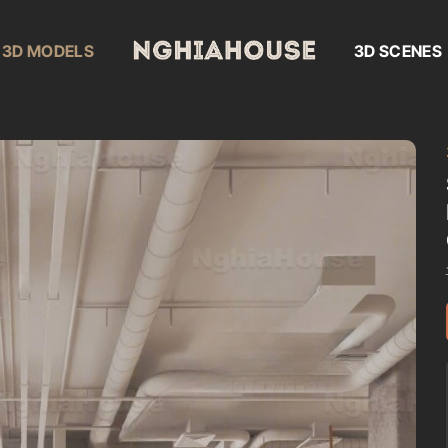
3D MODELS
3D SCENES
Add to
wishlist