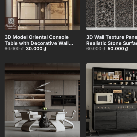
+
3D Model Oriental Console
3D Wall Texture Pane
Table with Decorative Wall
Realistic Stone Surfa
Giá
Giá
Giá
Giá
60.000
₫
30.000
₫
60.000
₫
50.000
₫
Panel_HJI4803713120066
Model_15599058
gốc
hiện
gốc
hiện
là:
tại
là:
tại
60.000 ₫.
là:
60.000 ₫.
là:
30.000 ₫.
50.0
Add to
wishlist
+