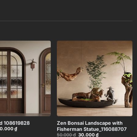
Add to
Add to
wishlist
wishlist
+
+
d 108619828
Zen Bonsai Landscape with
iá
Giá
0.000
₫
Fisherman Statue_116088707
ốc
hiện
Giá
Giá
50.000
₫
30.000
₫
:
tại