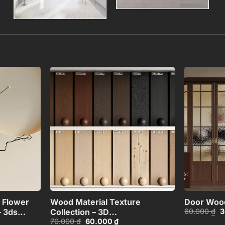
Add to
Add to
wishlist
wishlist
+
+
 Flower
Wood Material Texture
Door Woo
G
60.000
₫
3
– 3ds
Collection – 3D
g
Giá
Giá
70.000
₫
60.000
₫
Model_105275540
là