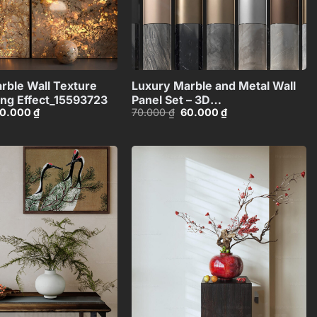
+
+
rble Wall Texture
Luxury Marble and Metal Wall
ing Effect_15593723
Panel Set – 3D
iá
Giá
Giá
Giá
0.000
₫
70.000
₫
60.000
₫
Model_102195636
ốc
hiện
gốc
hiện
:
tại
là:
tại
0.000 ₫.
là:
70.000 ₫.
là:
50.000 ₫.
60.000 ₫.
Add to
Add to
wishlist
wishlist
+
+