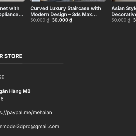
net with
Curved Luxury Staircase with
Asian Styl
ppliances
Modern Design – 3ds Max
Decorativ
Giá
Giá
G
50.000
₫
30.000
₫
50.000
₫
3
245
Model_HEH480371887831
Table_101
gốc
hiện
g
là:
tại
là
50.000 ₫.
là:
5
00 ₫.
30.000 ₫.
R STORE
SE
Ngân Hàng MB
86
s://paypal.me/mehaian
enmodel3dpro@gmail.com