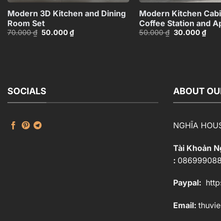
Modern 3D Kitchen and Dining
Modern Kitchen Cabi
Room Set
Coffee Station and A
Giá
Giá
Giá
Giá
70.000
₫
50.000
₫
50.000
₫
30.000
₫
– 3D Model_1152633
gốc
hiện
gốc
hiện
là:
tại
là:
tại
70.000 ₫.
là:
50.000 ₫.
là:
50.000 ₫.
30.0
SOCIALS
ABOUT OU
NGHĨA HOU
Tài Khoản 
:
08699908
Paypal:
http
Email:
thuvi