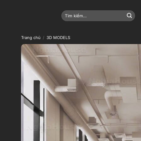
Bỏ
qua
Tìm
nội
kiếm:
dung
Trang chủ
/
3D MODELS