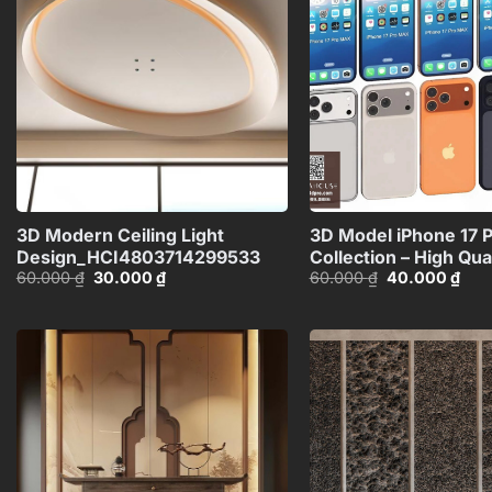
Add to
wishlist
+
3D Modern Ceiling Light
3D Model iPhone 17 
Design_HCI4803714299533
Collection – High Qua
Giá
Giá
Giá
Giá
60.000
₫
30.000
₫
60.000
₫
40.000
₫
Smartphone
gốc
hiện
gốc
hiện
3D_HJI48037135177
là:
tại
là:
tại
60.000 ₫.
là:
60.000 ₫.
là:
30.000 ₫.
40.0
Add to
wishlist