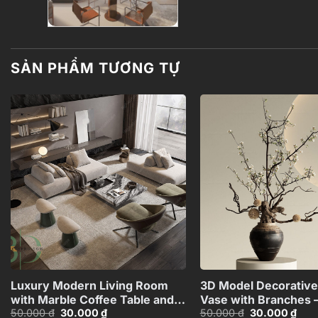
SẢN PHẨM TƯƠNG TỰ
Add to
wishlist
+
Luxury Modern Living Room
3D Model Decorative
with Marble Coffee Table and
Vase with Branches 
Giá
Giá
Giá
Giá
50.000
₫
30.000
₫
50.000
₫
30.000
₫
Black Sofa Set – 3D
Max_ID106715696