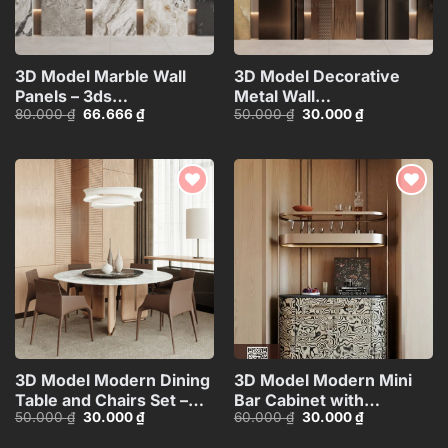
3D Model Marble Wall
3D Model Decorative
Panels – 3ds
Metal Wall
Giá
Giá
Giá
Giá
80.000
₫
66.666
₫
50.000
₫
30.000
₫
Max_102325390
Panels_106389229
gốc
hiện
gốc
hiện
là:
tại
là:
tại
80.000 ₫.
là:
50.000 ₫.
là:
66.666 ₫.
30.000 ₫.
Add to
Add to
wishlist
wishlist
3D Model Modern Dining
3D Model Modern Mini
Table and Chairs Set –
Bar Cabinet with
Giá
Giá
Giá
Giá
50.000
₫
30.000
₫
60.000
₫
30.000
₫
3ds Max_104552461
Decorative
gốc
hiện
gốc
hiện
Shelf_HJI4803716503626
là:
tại
là:
tại