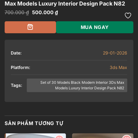
Max Models Luxury Interior Design Pack N82
Giá
Giá
700.000
₫
500.000
₫
gốc
hiện
là:
tại
700.000 ₫.
là:
MUA NGAY
500.000 ₫.
Date:
29-01-2026
Platform:
3ds Max
Set of 30 Models Black Modern Interior 3Ds Max
Tags:
Models Luxury Interior Design Pack N82
SẢN PHẨM TƯƠNG TỰ