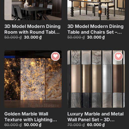
3D Model Modern Dining
3D Model Modern Dining
Room with Round Table –
Table and Chairs Set –
Giá
Giá
Giá
Giá
50.000
₫
30.000
₫
50.000
₫
30.000
₫
3ds Max_109796685
3ds Max_115760988
gốc
hiện
gốc
hiện
là:
tại
là:
tại
50.000 ₫.
là:
50.000 ₫.
là:
30.000 ₫.
30.000 ₫.
Add to
Add to
wishlist
wishlist
Golden Marble Wall
Luxury Marble and Metal
Texture with Lighting
Wall Panel Set – 3D
Giá
Giá
Giá
Giá
60.000
₫
50.000
₫
70.000
₫
60.000
₫
Effect_HCI4803710168143
Model_102195636
gốc
hiện
gốc
hiện