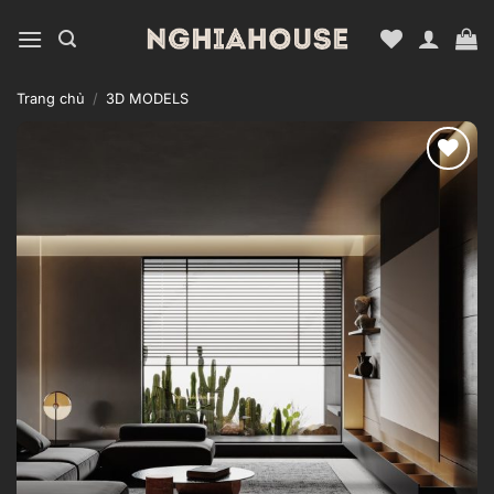
Bỏ
qua
nội
dung
Trang chủ
/
3D MODELS
Add to
wishlist