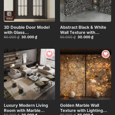
3D Double Door Model
Abstract Black & White
with Glass
Wall Texture with
Giá
Giá
Giá
Giá
60.000
₫
30.000
₫
50.000
₫
30.000
₫
Panels_HDH480371713057
Spherical Materials
gốc
hiện
gốc
hiện
HCI4803716862718
là:
tại
là:
tại
60.000 ₫.
là:
50.000 ₫.
là:
30.000 ₫.
30.000 ₫.
Add to
Add to
wishlist
wishlist
Luxury Modern Living
Golden Marble Wall
Room with Marble
Texture with Lighting
Giá
Giá
Giá
Giá
50.000
₫
30.000
₫
60.000
₫
50.000
₫