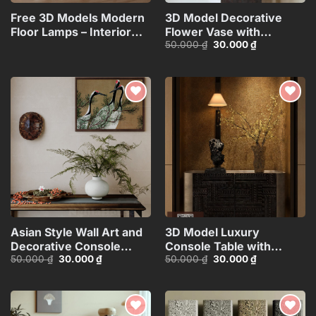
Free 3D Models Modern
3D Model Decorative
Floor Lamps – Interior
Flower Vase with
Giá
Giá
50.000
₫
30.000
₫
Lighting
Branches – 3ds
gốc
hiện
Collection_117071130
Max_ID110648067
là:
tại
50.000 ₫.
là:
30.000 ₫.
Add to
Add to
wishlist
wishlist
Asian Style Wall Art and
3D Model Luxury
Decorative Console
Console Table with
Giá
Giá
Giá
Giá
50.000
₫
30.000
₫
50.000
₫
30.000
₫
Table_101474081
Decorative Lamp,
gốc
hiện
gốc
hiện
Sculpture and
là:
tại
là:
tại
50.000 ₫.
là:
50.000 ₫.
là:
Vase_112289578
30.000 ₫.
30.000 ₫.