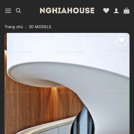
Bỏ
qua
nội
dung
Trang chủ
/
3D MODELS
Add to
wishlist