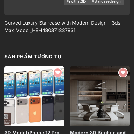
#noithat3D
#staircasedesign
Curved Luxury Staircase with Modern Design – 3ds
Max Model_HEH480371887831
SẢN PHẨM TƯƠNG TỰ
Add to
Add to
wishlist
wishlist
3D Model iPhone 17 Pro
Modern 3D Kitchen and