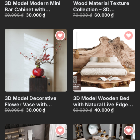
3D Model Modern Mini
Wood Material Texture
Bar Cabinet with
Collection – 3D
Giá
Giá
Giá
Giá
60.000
₫
30.000
₫
70.000
₫
60.000
₫
Decorative
Model_105275540
gốc
hiện
gốc
hiện
Shelf_HJI4803716503626
là:
tại
là:
tại
60.000 ₫.
là:
70.000 ₫.
là:
30.000 ₫.
60.000 ₫.
Add to
Add to
wishlist
wishlist
3D Model Decorative
3D Model Wooden Bed
Flower Vase with
with Natural Live Edge
Giá
Giá
Giá
Giá
50.000
₫
30.000
₫
60.000
₫
40.000
₫
Branches – 3ds
Design_HJI480371437960
gốc
hiện
gốc
hiện
Max_ID111172545
là:
tại
là:
tại
50.000 ₫.
là:
60.000 ₫.
là:
30.000 ₫.
40.000 ₫.
Add to
Add to