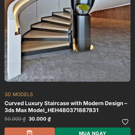
3D MODELS
Curved Luxury Staircase with Modern Design –
3ds Max Model_HEH480371887831
Giá
Giá
50.000
₫
30.000
₫
gốc
hiện
là:
tại
50.000 ₫.
là:
MUA NGAY