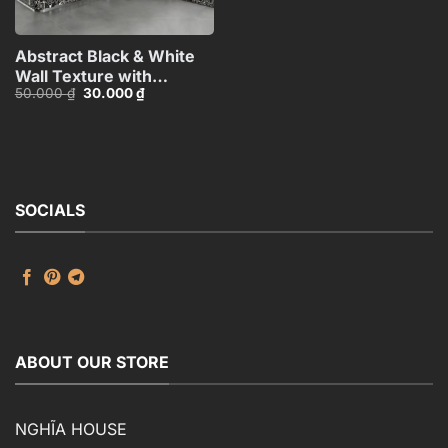
Abstract Black & White
Wall Texture with
Giá
Giá
50.000
₫
30.000
₫
Spherical Materials
gốc
hiện
HCI4803716862718
là:
tại
50.000 ₫.
là:
30.000 ₫.
SOCIALS
ABOUT OUR STORE
NGHĨA HOUSE