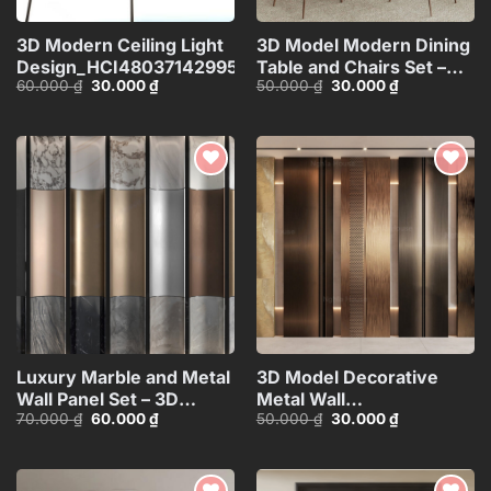
3D Modern Ceiling Light
3D Model Modern Dining
Design_HCI4803714299533
Table and Chairs Set –
Giá
Giá
Giá
Giá
60.000
₫
30.000
₫
50.000
₫
30.000
₫
3ds Max_104552461
gốc
hiện
gốc
hiện
là:
tại
là:
tại
60.000 ₫.
là:
50.000 ₫.
là:
30.000 ₫.
30.000 ₫.
Add to
Add to
wishlist
wishlist
Luxury Marble and Metal
3D Model Decorative
Wall Panel Set – 3D
Metal Wall
Giá
Giá
Giá
Giá
70.000
₫
60.000
₫
50.000
₫
30.000
₫
Model_102195636
Panels_106389229
gốc
hiện
gốc
hiện
là:
tại
là:
tại
70.000 ₫.
là:
50.000 ₫.
là:
60.000 ₫.
30.000 ₫.