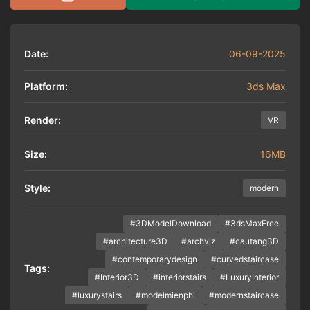
30.000 ₫.
Date:
06-09-2025
Platform:
3ds Max
Render:
VR
Size:
16MB
Style:
modern
#3DModelDownload
#3dsMaxFree
#architecture3D
#archviz
#cautang3D
#contemporarydesign
#curvedstaircase
Tags:
#Interior3D
#interiorstairs
#LuxuryInterior
#luxurystairs
#modelmienphi
#modernstaircase