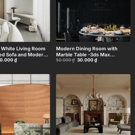
+
+
t White Living Room
Modern Dining Room with
ed Sofa and Modern
Marble Table -3ds Max
iá
Giá
Giá
Giá
0.000
₫
50.000
₫
30.000
₫
 Model_1156372390
Model_1140388694
ốc
hiện
gốc
hiện
:
tại
là:
tại
0.000 ₫.
là:
50.000 ₫.
là:
30.000 ₫.
30.000 ₫.
Add to
Add to
wishlist
wishlist