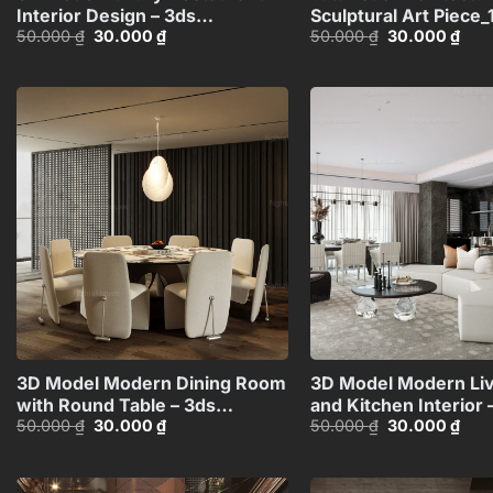
Interior Design – 3ds
Sculptural Art Piece
Giá
Giá
Giá
Giá
50.000
₫
30.000
₫
50.000
₫
30.000
₫
Max_HCI4803714356190
gốc
hiện
gốc
hiện
là:
tại
là:
tại
50.000 ₫.
là:
50.000 ₫.
là:
30.000 ₫.
30.0
Add to
wishlist
+
3D Model Modern Dining Room
3D Model Modern Li
with Round Table – 3ds
and Kitchen Interior 
Giá
Giá
Giá
Giá
50.000
₫
30.000
₫
50.000
₫
30.000
₫
Max_102456723
Max_107235424
gốc
hiện
gốc
hiện
là:
tại
là:
tại
50.000 ₫.
là:
50.000 ₫.
là:
30.000 ₫.
30.0