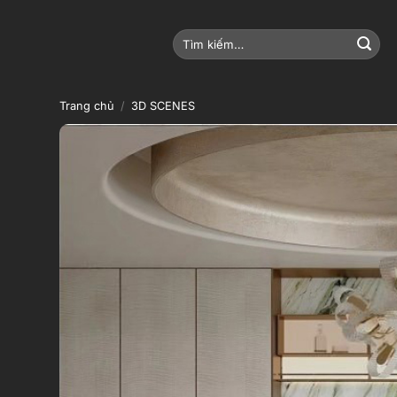
Bỏ
qua
Tìm
nội
kiếm:
dung
Trang chủ
/
3D SCENES