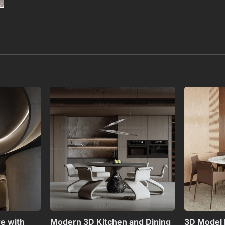
Add to
Add to
wishlist
wishlist
+
+
re with
Modern 3D Kitchen and Dining
3D Model 