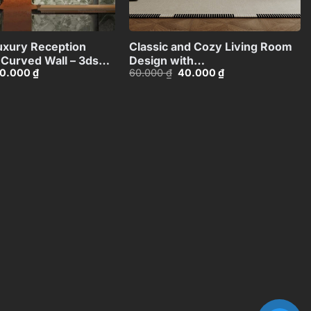
+
+
xury Reception
Classic and Cozy Living Room
 Curved Wall – 3ds
Design with
iá
Giá
Giá
Giá
0.000
₫
60.000
₫
40.000
₫
Fireplace_109076170
ốc
hiện
gốc
hiện
I4803714540318
:
tại
là:
tại
0.000 ₫.
là:
60.000 ₫.
là:
30.000 ₫.
40.000 ₫.