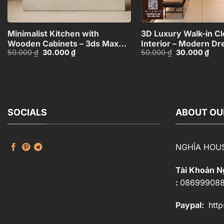
+
Minimalist Kitchen with
3D Luxury Walk-in Cl
Wooden Cabinets – 3ds Max
Interior – Modern Dr
Giá
Giá
Giá
Giá
50.000
₫
30.000
₫
50.000
₫
30.000
₫
Model_1120985052
Room Design_10691
gốc
hiện
gốc
hiện
là:
tại
là:
tại
50.000 ₫.
là:
50.000 ₫.
là:
30.000 ₫.
30.0
SOCIALS
ABOUT OU
NGHĨA HOU
Tài Khoản 
:
08699908
Paypal:
http