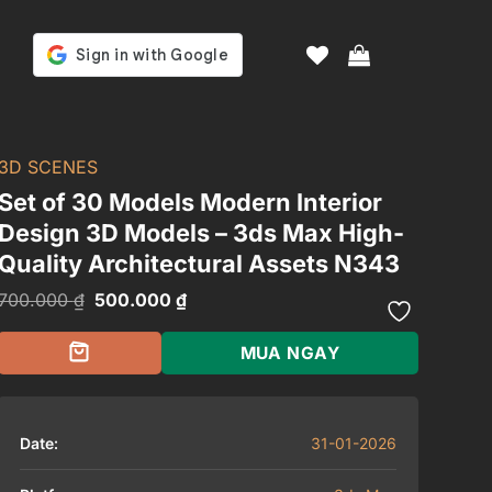
3D SCENES
Set of 30 Models Modern Interior
Design 3D Models – 3ds Max High-
Quality Architectural Assets N343
Giá
Giá
700.000
₫
500.000
₫
gốc
hiện
là:
tại
700.000 ₫.
là:
MUA NGAY
500.000 ₫.
Date:
31-01-2026