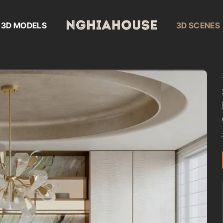
3D MODELS
3D SCENES
Add to
wishlist