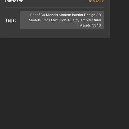
Platform:
3ds Max
Set of 30 Models Modern Interior Design 3D
Tags:
Models – 3ds Max High-Quality Architectural
Assets N343