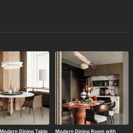
Add to
Add to
wishlist
wishlist
+
+
Modern Dining Table
Modern Dining Room with