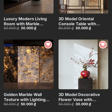
Luxury Modern Living
3D Model Oriental
Room with Marble
Console Table with
Giá
Giá
Giá
Giá
50.000
₫
30.000
₫
60.000
₫
30.000
₫
Coffee Table and Black
Decorative Wall
gốc
hiện
gốc
hiện
Sofa Set – 3D
Panel_HJI4803713120066
là:
tại
là:
tại
50.000 ₫.
là:
60.000 ₫.
là:
Model_114971306
30.000 ₫.
30.000 ₫.
Add to
Add to
wishlist
wishlist
Golden Marble Wall
3D Model Decorative
Texture with Lighting
Flower Vase with
Giá
Giá
Giá
Giá
60.000
₫
50.000
₫
50.000
₫
30.000
₫
Effect_HCI4803710168143
Branches – 3ds
gốc
hiện
gốc
hiện
Max_ID111172545
là:
tại
là:
tại