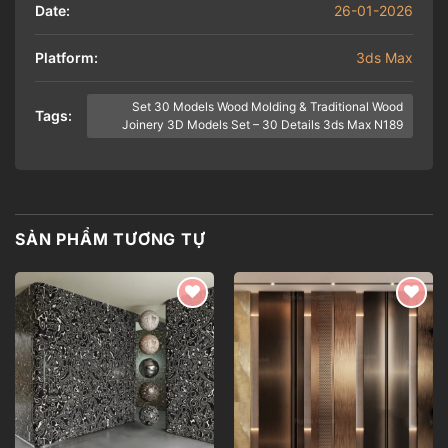
Date:
26-01-2026
Platform:
3ds Max
Set 30 Models Wood Molding & Traditional Wood
Tags:
Joinery 3D Models Set – 30 Details 3ds Max N189
SẢN PHẨM TƯƠNG TỰ
Add to
Add to
wishlist
wishlist