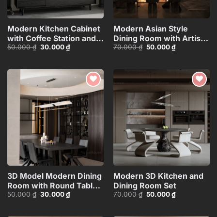
Modern Kitchen Cabinet
Modern Asian Style
with Coffee Station and
Dining Room with Artistic
Giá
Giá
Giá
Giá
50.000
₫
30.000
₫
70.000
₫
50.000
₫
Appliances – 3D
Ceiling
gốc
hiện
gốc
hiện
Model_1152633245
Decoration_HJI480371188
là:
tại
là:
tại
50.000 ₫.
là:
70.000 ₫.
là:
30.000 ₫.
50.000 ₫.
Add to
Add to
wishlist
wishlist
3D Model Modern Dining
Modern 3D Kitchen and
Room with Round Table –
Dining Room Set
Giá
Giá
Giá
Giá
50.000
₫
30.000
₫
70.000
₫
50.000
₫
3ds Max_109796685
gốc
hiện
gốc
hiện
là:
tại
là:
tại
50.000 ₫.
là:
70.000 ₫.
là: