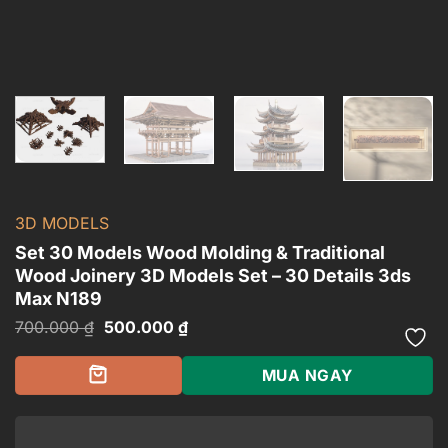
3D MODELS
Set 30 Models Wood Molding & Traditional
Wood Joinery 3D Models Set – 30 Details 3ds
Max N189
Giá
Giá
700.000
₫
500.000
₫
gốc
hiện
là:
tại
700.000 ₫.
là:
MUA NGAY
500.000 ₫.