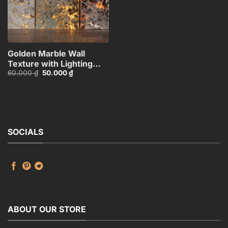
Golden Marble Wall
Texture with Lighting
Giá
Giá
60.000
₫
50.000
₫
Effect_HCI4803714784363
gốc
hiện
là:
tại
60.000 ₫.
là:
50.000 ₫.
SOCIALS
ABOUT OUR STORE