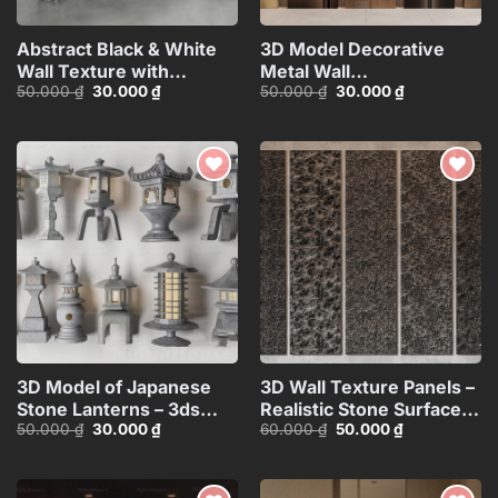
Abstract Black & White
3D Model Decorative
Wall Texture with
Metal Wall
Giá
Giá
Giá
Giá
50.000
₫
30.000
₫
50.000
₫
30.000
₫
Spherical Materials
Panels_106389229
gốc
hiện
gốc
hiện
HCI4803716862718
là:
tại
là:
tại
50.000 ₫.
là:
50.000 ₫.
là:
30.000 ₫.
30.000 ₫.
Add to
Add to
wishlist
wishlist
3D Model of Japanese
3D Wall Texture Panels –
Stone Lanterns – 3ds
Realistic Stone Surface
Giá
Giá
Giá
Giá
50.000
₫
30.000
₫
60.000
₫
50.000
₫
Max_HCI4803718257312
Model_15599058
gốc
hiện
gốc
hiện
là:
tại
là:
tại
50.000 ₫.
là:
60.000 ₫.
là:
30.000 ₫.
50.000 ₫.