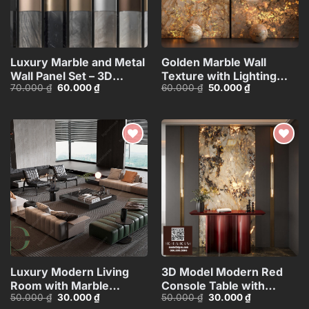
Luxury Marble and Metal
Golden Marble Wall
Wall Panel Set – 3D
Texture with Lighting
Giá
Giá
Giá
Giá
70.000
₫
60.000
₫
60.000
₫
50.000
₫
Model_102195636
Effect_15593723
gốc
hiện
gốc
hiện
là:
tại
là:
tại
70.000 ₫.
là:
60.000 ₫.
là:
60.000 ₫.
50.000 ₫.
Add to
Add to
wishlist
wishlist
Luxury Modern Living
3D Model Modern Red
Room with Marble
Console Table with
Giá
Giá
Giá
Giá
50.000
₫
30.000
₫
50.000
₫
30.000
₫
Coffee Table and Black
Marble Wall
gốc
hiện
gốc
hiện