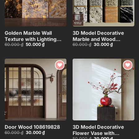
Golden Marble Wall
3D Model Decorative
Texture with Lighting
Marble and Wood
Giá
Giá
Giá
Giá
60.000
₫
50.000
₫
60.000
₫
30.000
₫
Effect_HCI4803710168143
Texture
gốc
hiện
gốc
hiện
Columns_HJI4803718039
là:
tại
là:
tại
60.000 ₫.
là:
60.000 ₫.
là:
CR
50.000 ₫.
30.000 ₫.
Add to
Add to
wishlist
wishlist
Door Wood 108619828
3D Model Decorative
Giá
Giá
60.000
₫
30.000
₫
Flower Vase with
gốc
hiện
Giá
Giá
50.000
₫
30.000
₫