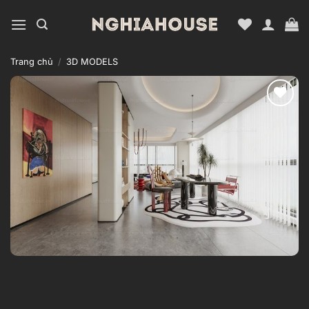
Bỏ
qua
nội
dung
Trang chủ
/
3D MODELS
Add to
wishlist