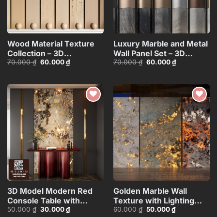
Wood Material Texture
Luxury Marble and Metal
Collection – 3D
Wall Panel Set – 3D
Giá
Giá
Giá
Giá
70.000
₫
60.000
₫
70.000
₫
60.000
₫
Model_105275540
Model_102195636
gốc
hiện
gốc
hiện
là:
tại
là:
tại
70.000 ₫.
là:
70.000 ₫.
là:
60.000 ₫.
60.000 ₫.
Add to
Add to
wishlist
wishlist
3D Model Modern Red
Golden Marble Wall
Console Table with
Texture with Lighting
Giá
Giá
Giá
Giá
50.000
₫
30.000
₫
60.000
₫
50.000
₫
Marble Wall
Effect_HCI4803714784363
gốc
hiện
gốc
hiện