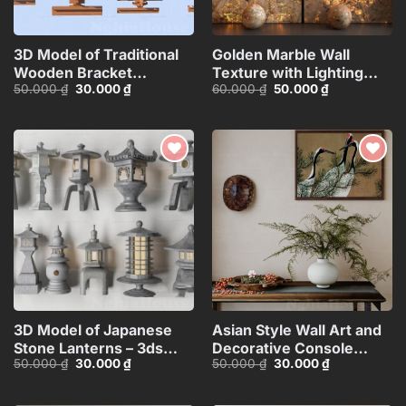
3D Model of Traditional
Golden Marble Wall
Wooden Bracket
Texture with Lighting
Giá
Giá
Giá
Giá
50.000
₫
30.000
₫
60.000
₫
50.000
₫
Structure – 3ds
Effect_15593723
gốc
hiện
gốc
hiện
Max_HCI4803712646918
là:
tại
là:
tại
50.000 ₫.
là:
60.000 ₫.
là:
30.000 ₫.
50.000 ₫.
Add to
Add to
wishlist
wishlist
3D Model of Japanese
Asian Style Wall Art and
Stone Lanterns – 3ds
Decorative Console
Giá
Giá
Giá
Giá
50.000
₫
30.000
₫
50.000
₫
30.000
₫
Max_HCI4803718257312
Table_101474081
gốc
hiện
gốc
hiện
là:
tại
là:
tại
50.000 ₫.
là:
50.000 ₫.
là: