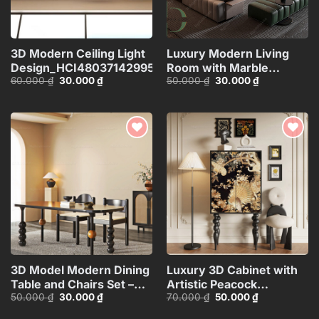
3D Modern Ceiling Light
Luxury Modern Living
Design_HCI4803714299533
Room with Marble
Giá
Giá
Giá
Giá
60.000
₫
30.000
₫
50.000
₫
30.000
₫
Coffee Table and Black
gốc
hiện
gốc
hiện
Sofa Set – 3D
là:
tại
là:
tại
60.000 ₫.
là:
50.000 ₫.
là:
Model_IDC1118107877
30.000 ₫.
30.000 ₫.
Add to
Add to
wishlist
wishlist
3D Model Modern Dining
Luxury 3D Cabinet with
Table and Chairs Set –
Artistic Peacock
Giá
Giá
Giá
Giá
50.000
₫
30.000
₫
70.000
₫
50.000
₫
3ds Max_115760988
Design_116350287
gốc
hiện
gốc
hiện
là:
tại
là:
tại