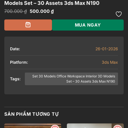
Models Set – 30 Assets 3ds Max N190
Giá
Giá
700.000
₫
500.000
₫
gốc
hiện
là:
tại
700.000 ₫.
là:
MUA NGAY
500.000 ₫.
Date:
26-01-2026
Platform:
3ds Max
Set 30 Models Office Workspace Interior 3D Models
Tags:
Set – 30 Assets 3ds Max N190
SẢN PHẨM TƯƠNG TỰ