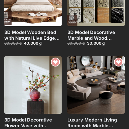
3D Model Wooden Bed
3D Model Decorative
with Natural Live Edge
Marble and Wood
Giá
Giá
Giá
Giá
60.000
₫
40.000
₫
60.000
₫
30.000
₫
Design_HJI4803714379607
Texture
gốc
hiện
gốc
hiện
Columns_HJI4803718039
là:
tại
là:
tại
60.000 ₫.
là:
60.000 ₫.
là:
CR
40.000 ₫.
30.000 ₫.
Add to
Add to
wishlist
wishlist
3D Model Decorative
Luxury Modern Living
Flower Vase with
Room with Marble