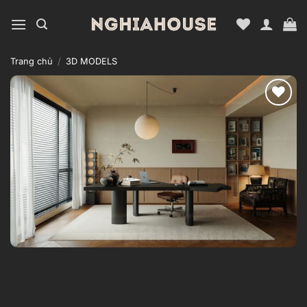
Bỏ
qua
nội
dung
Trang chủ
/
3D MODELS
Add to
wishlist