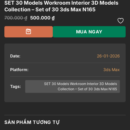
SET 30 Models Workroom Interior 3D Models
Collection – Set of 30 3ds Max N165
Giá
Giá
700.000
₫
500.000
₫
gốc
hiện
là:
tại
700.000 ₫.
là:
MUA NGAY
500.000 ₫.
Date:
26-01-2026
Platform:
3ds Max
SET 30 Models Workroom Interior 3D Models
Tags:
Collection – Set of 30 3ds Max N165
SẢN PHẨM TƯƠNG TỰ