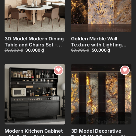
3D Model Modern Dining
Golden Marble Wall
Table and Chairs Set –
Texture with Lighting
Giá
Giá
Giá
Giá
50.000
₫
30.000
₫
60.000
₫
50.000
₫
3ds Max_104552461
Effect_HCI4803710168143
gốc
hiện
gốc
hiện
là:
tại
là:
tại
50.000 ₫.
là:
60.000 ₫.
là:
30.000 ₫.
50.000 ₫.
Add to
Add to
wishlist
wishlist
Modern Kitchen Cabinet
3D Model Decorative