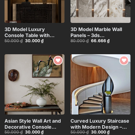
3D Model Luxury
3D Model Marble Wall
Console Table with
Panels – 3ds
Giá
Giá
Giá
Giá
50.000
₫
30.000
₫
80.000
₫
66.666
₫
Decorative Lamp,
Max_102325390
gốc
hiện
gốc
hiện
Sculpture and
là:
tại
là:
tại
50.000 ₫.
là:
80.000 ₫.
là:
Vase_112289578
30.000 ₫.
66.666 ₫.
Add to
Add to
wishlist
wishlist
Asian Style Wall Art and
Curved Luxury Staircase
Decorative Console
with Modern Design –
Giá
Giá
Giá
Giá
50.000
₫
30.000
₫
50.000
₫
30.000
₫
Table_101474081
3ds Max