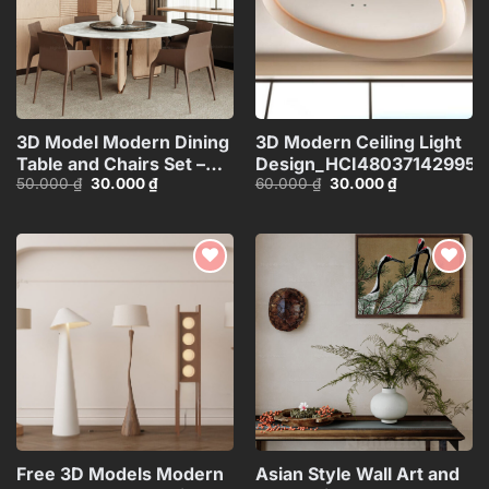
3D Model Modern Dining
3D Modern Ceiling Light
Table and Chairs Set –
Design_HCI480371429953
Giá
Giá
Giá
Giá
50.000
₫
30.000
₫
60.000
₫
30.000
₫
3ds Max_104552461
gốc
hiện
gốc
hiện
là:
tại
là:
tại
50.000 ₫.
là:
60.000 ₫.
là:
30.000 ₫.
30.000 ₫.
Add to
Add to
wishlist
wishlist
Free 3D Models Modern
Asian Style Wall Art and