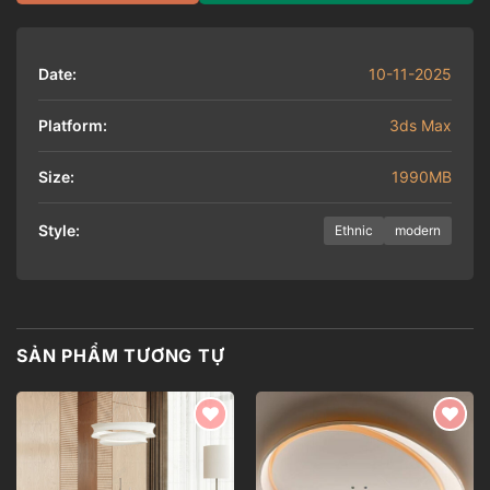
Date:
10-11-2025
Platform:
3ds Max
Size:
1990MB
Style:
Ethnic
modern
SẢN PHẨM TƯƠNG TỰ
Add to
Add to
wishlist
wishlist