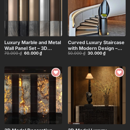
Luxury Marble and Metal
Curved Luxury Staircase
Wall Panel Set – 3D
with Modern Design –
Giá
Giá
Giá
Giá
70.000
₫
60.000
₫
50.000
₫
30.000
₫
Model_102195636
3ds Max
gốc
hiện
gốc
hiện
Model_HEH480371887831
là:
tại
là:
tại
70.000 ₫.
là:
50.000 ₫.
là:
60.000 ₫.
30.000 ₫.
Add to
Add to
wishlist
wishlist