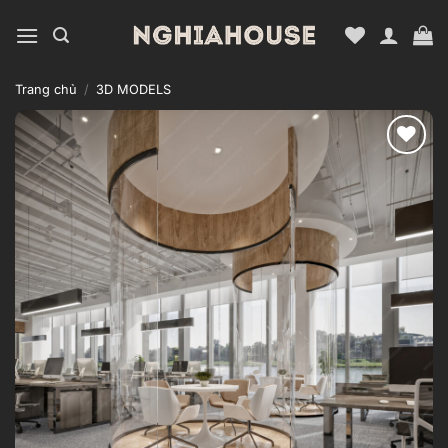
Bỏ
qua
nội
dung
Trang chủ
/
3D MODELS
Add to
wishlist