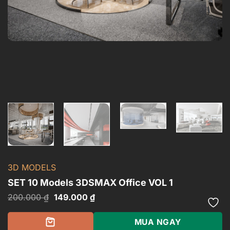
3D MODELS
SET 10 Models 3DSMAX Office VOL 1
Giá
Giá
200.000
₫
149.000
₫
gốc
hiện
là:
tại
200.000 ₫.
là:
MUA NGAY
149.000 ₫.