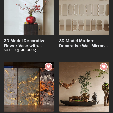
wishlist
wishlist
3D Model Decorative
3D Model Modern
Flower Vase with
Decorative Wall Mirrors
Giá
Giá
50.000
₫
30.000
₫
Branches – 3ds
Collection_108094173VR
gốc
hiện
Max_ID111172545
là:
tại
50.000 ₫.
là:
30.000 ₫.
Add to
Add to
wishlist
wishlist