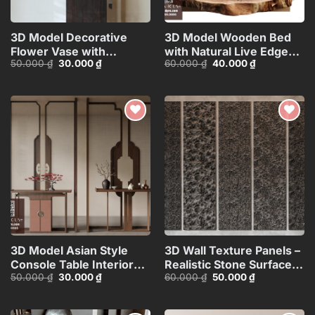
3D Model Decorative
3D Model Wooden Bed
Flower Vase with
with Natural Live Edge
Giá
Giá
Giá
Giá
50.000
₫
30.000
₫
60.000
₫
40.000
₫
Branches – 3ds
Design_HJI480371437960
gốc
hiện
gốc
hiện
Max_ID111172545
là:
tại
là:
tại
50.000 ₫.
là:
60.000 ₫.
là:
30.000 ₫.
40.000 ₫.
Add to
Add to
wishlist
wishlist
3D Model Asian Style
3D Wall Texture Panels –
Console Table Interior
Realistic Stone Surface
Giá
Giá
Giá
Giá
50.000
₫
30.000
₫
60.000
₫
50.000
₫
with Decorative
Model_15599058
gốc
hiện
gốc
hiện
Partition_107767822
là:
tại
là:
tại
50.000 ₫.
là:
60.000 ₫.
là:
30.000 ₫.
50.000 ₫.