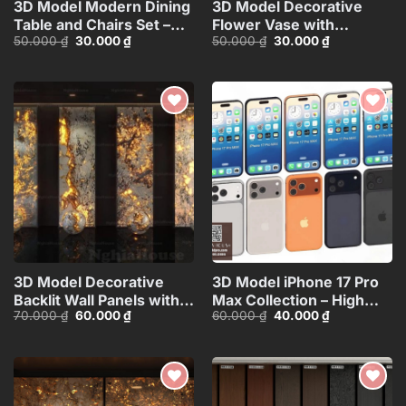
3D Model Modern Dining
3D Model Decorative
Table and Chairs Set –
Flower Vase with
Giá
Giá
Giá
Giá
50.000
₫
30.000
₫
50.000
₫
30.000
₫
3ds Max_115760988
Branches – 3ds
gốc
hiện
gốc
hiện
Max_ID110648067
là:
tại
là:
tại
50.000 ₫.
là:
50.000 ₫.
là:
30.000 ₫.
30.000 ₫.
Add to
Add to
wishlist
wishlist
3D Model Decorative
3D Model iPhone 17 Pro
Backlit Wall Panels with
Max Collection – High
Giá
Giá
Giá
Giá
70.000
₫
60.000
₫
60.000
₫
40.000
₫
Marble and Lighting
Quality Smartphone
gốc
hiện
gốc
hiện
Effect_HCI4803715187543
3D_HJI4803713517714
là:
tại
là:
tại
70.000 ₫.
là:
60.000 ₫.
là:
60.000 ₫.
40.000 ₫.
Add to
Add to