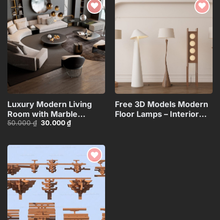
Add to
Add to
wishlist
wishlist
Luxury Modern Living
Free 3D Models Modern
Room with Marble
Floor Lamps – Interior
Giá
Giá
50.000
₫
30.000
₫
Coffee Table and Black
Lighting
gốc
hiện
Sofa Set – 3D
Collection_117071130
là:
tại
50.000 ₫.
là:
Model_114971306
30.000 ₫.
Add to
wishlist