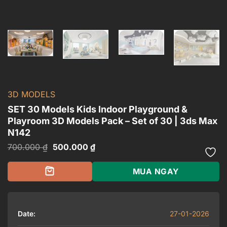
3D MODELS
SET 30 Models Kids Indoor Playground &
Playroom 3D Models Pack – Set of 30 | 3ds Max
N142
Giá
Giá
700.000
₫
500.000
₫
gốc
hiện
là:
tại
700.000 ₫.
là:
MUA NGAY
500.000 ₫.
Date:
27-01-2026