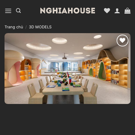
Bỏ
qua
nội
dung
Trang chủ
/
3D MODELS
Add to
wishlist