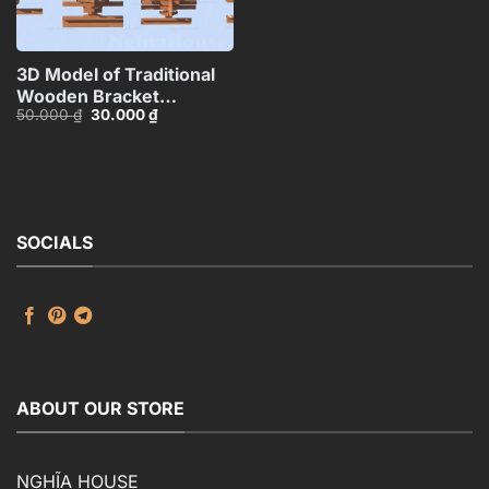
3D Model of Traditional
Wooden Bracket
Giá
Giá
50.000
₫
30.000
₫
Structure – 3ds
gốc
hiện
Max_HCI4803712646918
là:
tại
50.000 ₫.
là:
30.000 ₫.
SOCIALS
ABOUT OUR STORE
NGHĨA HOUSE