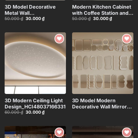
3D Model Decorative
Modern Kitchen Cabinet
Metal Wall
with Coffee Station and
Giá
Giá
Giá
Giá
50.000
₫
30.000
₫
50.000
₫
30.000
₫
Panels_106389229
Appliances – 3D
gốc
hiện
gốc
hiện
Model_1152633245
là:
tại
là:
tại
50.000 ₫.
là:
50.000 ₫.
là:
30.000 ₫.
30.000 ₫.
Add to
Add to
wishlist
wishlist
3D Modern Ceiling Light
3D Model Modern
Design_HCI4803716633133
Decorative Wall Mirrors
Giá
Giá
60.000
₫
30.000
₫
Collection_108094173VR
gốc
hiện
là:
tại
60.000 ₫.
là:
30.000 ₫.