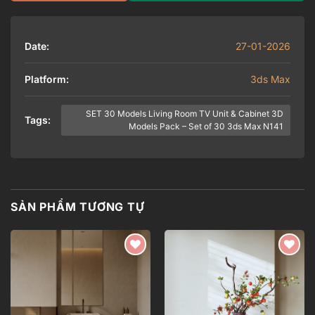
Date:
27-01-2026
Platform:
3ds Max
SET 30 Models Living Room TV Unit & Cabinet 3D
Tags:
Models Pack – Set of 30 3ds Max N141
SẢN PHẨM TƯƠNG TỰ
Add to
Add to
wishlist
wishlist