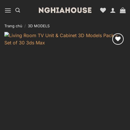
Bỏ
qua
nội
dung
Trang chủ
/
3D MODELS
Add to
wishlist