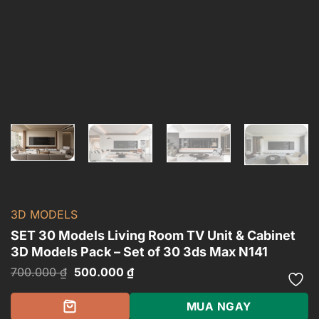
3D MODELS
SET 30 Models Living Room TV Unit & Cabinet
3D Models Pack – Set of 30 3ds Max N141
Giá
Giá
700.000
₫
500.000
₫
gốc
hiện
là:
tại
700.000 ₫.
là:
MUA NGAY
500.000 ₫.