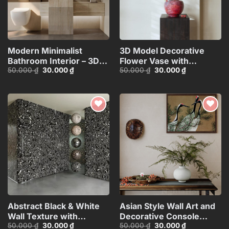
Modern Minimalist
3D Model Decorative
Bathroom Interior – 3D
Flower Vase with
Giá
Giá
Giá
Giá
50.000
₫
30.000
₫
50.000
₫
30.000
₫
Model
Branches – 3ds
gốc
hiện
gốc
hiện
Max_ID110648067
là:
tại
là:
tại
50.000 ₫.
là:
50.000 ₫.
là:
30.000 ₫.
30.000 ₫.
Add to
Add to
wishlist
wishlist
Abstract Black & White
Asian Style Wall Art and
Wall Texture with
Decorative Console
Giá
Giá
Giá
Giá
50.000
₫
30.000
₫
50.000
₫
30.000
₫
Spherical Materials
Table_101474081