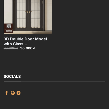
wishlist
3D Double Door Model
with Glass
Giá
Giá
60.000
₫
30.000
₫
Panels_HDH480371713057
gốc
hiện
là:
tại
60.000 ₫.
là:
30.000 ₫.
SOCIALS