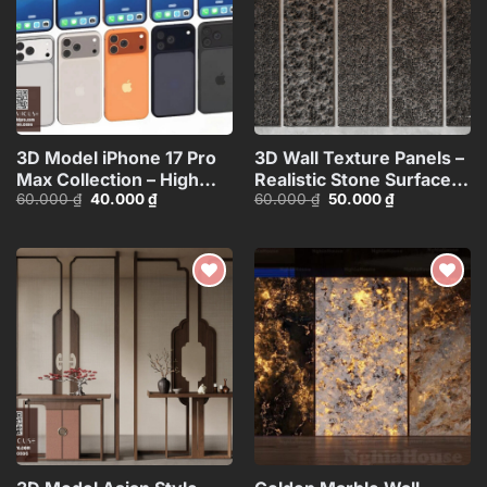
3D Model iPhone 17 Pro
3D Wall Texture Panels –
Max Collection – High
Realistic Stone Surface
Giá
Giá
Giá
Giá
60.000
₫
40.000
₫
60.000
₫
50.000
₫
Quality Smartphone
Model_15599058
gốc
hiện
gốc
hiện
3D_HJI4803713517714
là:
tại
là:
tại
60.000 ₫.
là:
60.000 ₫.
là:
40.000 ₫.
50.000 ₫.
Add to
Add to
wishlist
wishlist