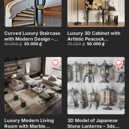
Curved Luxury Staircase
Luxury 3D Cabinet with
with Modern Design –
Artistic Peacock
Giá
Giá
Giá
Giá
50.000
₫
30.000
₫
70.000
₫
50.000
₫
3ds Max
Design_116350287
gốc
hiện
gốc
hiện
Model_HEH480371887831
là:
tại
là:
tại
50.000 ₫.
là:
70.000 ₫.
là:
30.000 ₫.
50.000 ₫.
Add to
Add to
wishlist
wishlist
Luxury Modern Living
3D Model of Japanese
Room with Marble
Stone Lanterns – 3ds