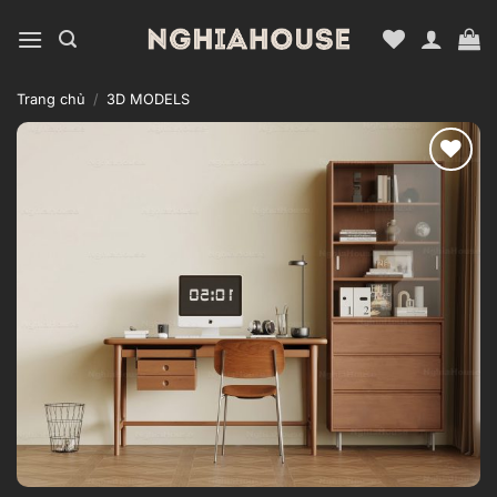
Bỏ
qua
nội
dung
Trang chủ
/
3D MODELS
Add to
wishlist