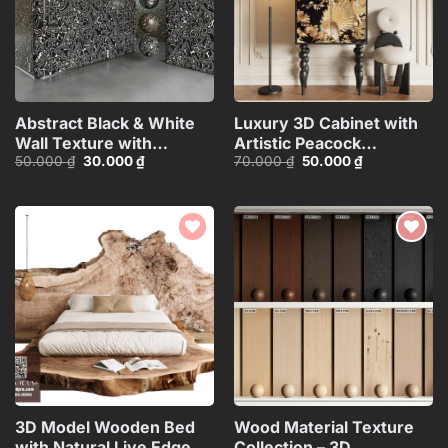
Abstract Black & White
Luxury 3D Cabinet with
Wall Texture with
Artistic Peacock
Giá
Giá
Giá
Giá
50.000
₫
30.000
₫
70.000
₫
50.000
₫
Spherical Materials
Design_116350287
gốc
hiện
gốc
hiện
HCI4803716862718
là:
tại
là:
tại
50.000 ₫.
là:
70.000 ₫.
là:
30.000 ₫.
50.000 ₫.
Add to
Add to
wishlist
wishlist
3D Model Wooden Bed
Wood Material Texture
with Natural Live Edge
Collection – 3D