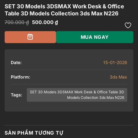
SET 30 Models 3DSMAX Work Desk & Office
Table 3D Models Collection 3ds Max N226
Giá
Giá
700.000
₫
500.000
₫
gốc
hiện
là:
tại
700.000 ₫.
là:
MUA NGAY
500.000 ₫.
Date:
15-01-2026
Platform:
3ds Max
SET 30 Models 3DSMAX Work Desk & Office Table 3D
Tags:
Models Collection 3ds Max N226
SẢN PHẨM TƯƠNG TỰ