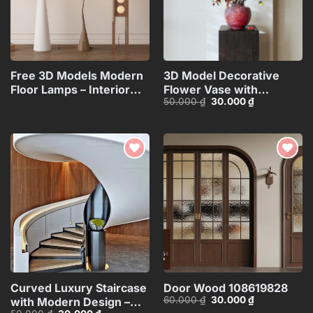
Free 3D Models Modern
3D Model Decorative
Floor Lamps – Interior
Flower Vase with
Giá
Giá
50.000
₫
30.000
₫
Lighting
Branches – 3ds
gốc
hiện
Collection_117071130
Max_ID110648067
là:
tại
50.000 ₫.
là:
30.000 ₫.
Add to
Add to
wishlist
wishlist
Curved Luxury Staircase
Door Wood 108619828
Giá
Giá
60.000
₫
30.000
₫
with Modern Design –
gốc
hiện