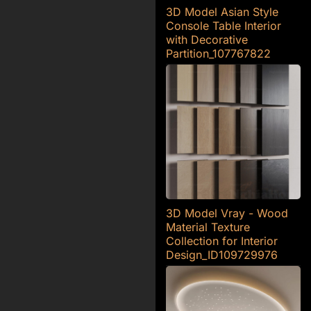
₫.
là:
60.000 ₫.
là:
3D Model Asian Style
30.000 ₫.
30.000 ₫.
Console Table Interior
with Decorative
Partition_107767822
3D Model Vray - Wood
Material Texture
Collection for Interior
Design_ID109729976