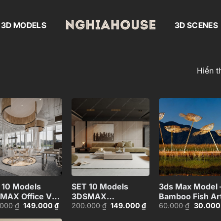
3D MODELS
3D SCENES
Hiển t
Add to
Add to
Add
wishlist
wishlist
wish
+
+
 10 Models
SET 10 Models
3ds Max Model 
MAX Office VOL
3DSMAX
Bamboo Fish Ar
Giá
Giá
Giá
Giá
Giá
.000
₫
149.000
₫
200.000
₫
149.000
₫
60.000
₫
30.00
Livingroom VOL1
Sculpture_9656
gốc
hiện
gốc
hiện
gốc
là:
tại
là:
tại
là: