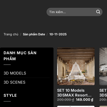
Bỏ
qua
Tìm
nội
kiếm:
dung
Trang chủ
/
Sản phẩm Date
/
10-11-2025
DANH MỤC SẢN
PHẨM
Add to
wishlist
3D MODELS
+
3D SCENES
SET 10 Models
SET
3DSMAX Resort
3DS
STYLE
Giá
Giá
200.000
₫
149.000
₫
200
Rustic VOL1
1
gốc
hiện
là:
tại