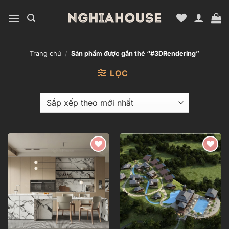
Bỏ
qua
nội
dung
Trang chủ
/
Sản phẩm được gắn thẻ “#3DRendering”
LỌC
Add to
Add to
wishlist
wishlist