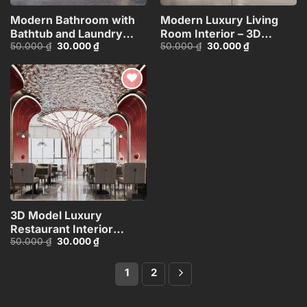
Modern Bathroom with
Modern Luxury Living
Bathtub and Laundry
Room Interior – 3D
Giá
Giá
Giá
Giá
50.000
₫
30.000
₫
50.000
₫
30.000
₫
Area – 3D
Model_HCH480371962790
gốc
hiện
gốc
hiện
Model_IDC593643406
là:
tại
là:
tại
50.000 ₫.
là:
50.000 ₫.
là:
30.000 ₫.
30.000 ₫.
Add to
wishlist
3D Model Luxury
Restaurant Interior
Giá
Giá
50.000
₫
30.000
₫
Design – 3ds
gốc
hiện
Max_HCI4803714356190
là:
tại
50.000 ₫.
là:
1
2
30.000 ₫.