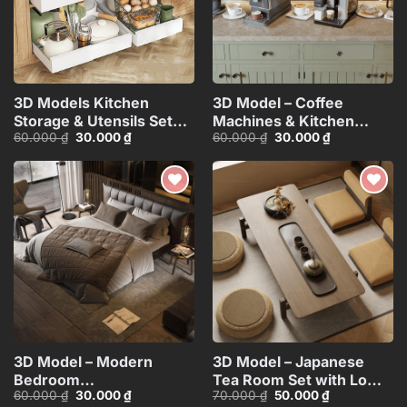
3D Models Kitchen
3D Model – Coffee
Storage & Utensils Set
Machines & Kitchen
Giá
Giá
Giá
Giá
60.000
₫
30.000
₫
60.000
₫
30.000
₫
for 3ds
Appliances for Interior
gốc
hiện
gốc
hiện
Max_HCI4803714237078
Design_ID114383246
là:
tại
là:
tại
60.000 ₫.
là:
60.000 ₫.
là:
30.000 ₫.
30.000 ₫.
Add to
Add to
wishlist
wishlist
3D Model – Modern
3D Model – Japanese
Bedroom
Tea Room Set with Low
Giá
Giá
Giá
Giá
60.000
₫
30.000
₫
70.000
₫
50.000
₫
Interior_ID117134728 VR
Table and
gốc
hiện
gốc
hiện