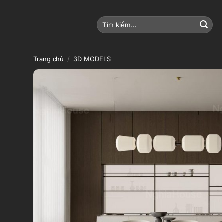
Bỏ
qua
Tìm
nội
kiếm:
dung
Trang chủ
/
3D MODELS