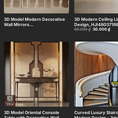
+
3D Model Modern Decorative
3D Modern Ceiling Li
Wall Mirrors
Design_HJI4803719
Giá
Giá
60.000
₫
30.000
₫
Collection_108094173VR
gốc
hiện
là:
tại
60.000 ₫.
là:
30.0
Add to
wishlist
+
3D Model Oriental Console
Curved Luxury Stair
Table with Decorative Wall
Modern Design – 3d