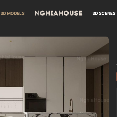
3D MODELS
3D SCENES
Add to
wishlist