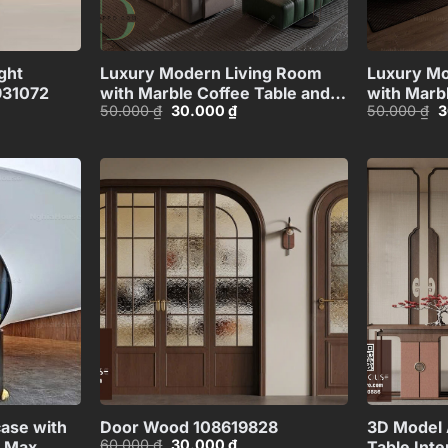
+
+
ght
Luxury Modern Living Room
Luxury Mo
931072
with Marble Coffee Table and
with Marb
Giá
Giá
G
50.000
₫
30.000
₫
50.000
₫
3
Black Sofa Set – 3D
Black Sofa
gốc
hiện
g
Model_IDC1118107877
Model_11
là:
tại
là
50.000 ₫.
là:
5
00 ₫.
30.000 ₫.
Add to
Add to
wishlist
wishlist
+
+
case with
Door Wood 108619828
3D Model 
Giá
Giá
60.000
₫
30.000
₫
s Max
Table Inte