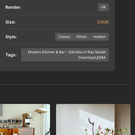
Render:
VR
Size:
50MB
Style:
Classic
Ethnic
modern
Modern Kitchen & Bar – 3ds Max V-Ray Model
Tags:
Download_8384
Add to
Add to
wishlist
wishlist