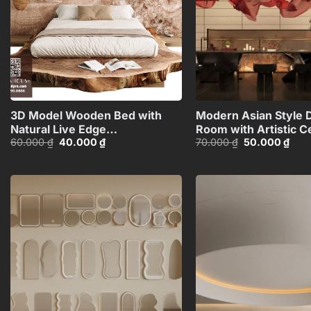
+
3D Model Wooden Bed with
Modern Asian Style D
Natural Live Edge
Room with Artistic Ce
Giá
Giá
Giá
Giá
60.000
₫
40.000
₫
70.000
₫
50.000
₫
Design_HJI4803714379607
Decoration_HJI4803
gốc
hiện
gốc
hiện
là:
tại
là:
tại
60.000 ₫.
là:
70.000 ₫.
là:
40.000 ₫.
50.0
Add to
wishlist