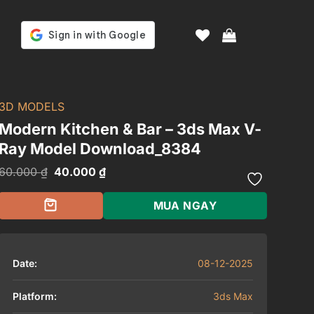
3D MODELS
Modern Kitchen & Bar – 3ds Max V-
Ray Model Download_8384
Giá
Giá
60.000
₫
40.000
₫
gốc
hiện
là:
tại
60.000 ₫.
là:
MUA NGAY
40.000 ₫.
Date:
08-12-2025
Platform:
3ds Max