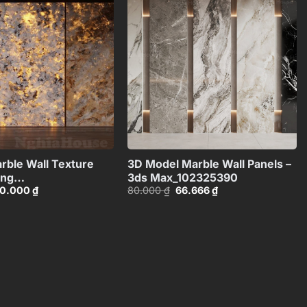
Add to
Add to
wishlist
wishlist
+
+
rble Wall Texture
3D Model Marble Wall Panels –
ing
3ds Max_102325390
iá
Giá
Giá
Giá
0.000
₫
80.000
₫
66.666
₫
CI4803710168143
ốc
hiện
gốc
hiện
:
tại
là:
tại
0.000 ₫.
là:
80.000 ₫.
là:
50.000 ₫.
66.666 ₫.