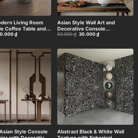
+
+
dern Living Room
Asian Style Wall Art and
le Coffee Table and
Decorative Console
iá
Giá
Giá
Giá
0.000
₫
50.000
₫
30.000
₫
 Set – 3D
Table_101474081
ốc
hiện
gốc
hiện
4971306
:
tại
là:
tại
0.000 ₫.
là:
50.000 ₫.
là:
30.000 ₫.
30.000 ₫.
Add to
Add to
wishlist
wishlist
+
+
Asian Style Console
Abstract Black & White Wall
rior with Decorative
Texture with Spherical