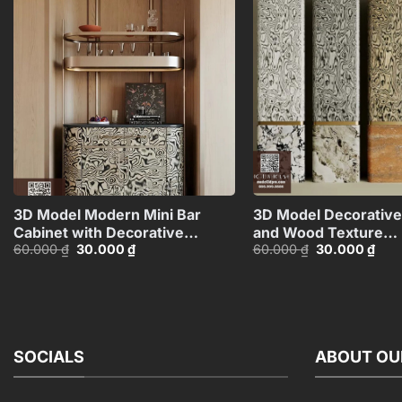
Add to
wishlist
+
3D Model Modern Mini Bar
3D Model Decorative
Cabinet with Decorative
and Wood Texture
Giá
Giá
Giá
Giá
60.000
₫
30.000
₫
60.000
₫
30.000
₫
Shelf_HJI4803716503626
Columns_HJI48037
gốc
hiện
gốc
hiện
CR
là:
tại
là:
tại
60.000 ₫.
là:
60.000 ₫.
là:
30.000 ₫.
30.0
SOCIALS
ABOUT OU