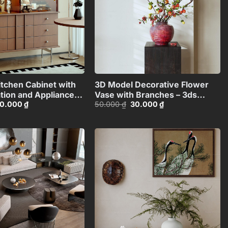
+
+
tchen Cabinet with
3D Model Decorative Flower
ation and Appliances
Vase with Branches – 3ds
iá
Giá
Giá
Giá
0.000
₫
50.000
₫
30.000
₫
l_1155387167
Max_ID110648067
ốc
hiện
gốc
hiện
:
tại
là:
tại
0.000 ₫.
là:
50.000 ₫.
là:
30.000 ₫.
30.000 ₫.
Add to
Add to
wishlist
wishlist