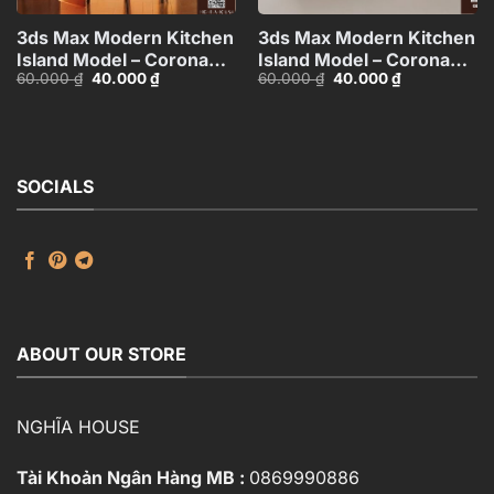
3ds Max Modern Kitchen
3ds Max Modern Kitchen
Island Model – Corona
Island Model – Corona
Giá
Giá
Giá
Giá
60.000
₫
40.000
₫
60.000
₫
40.000
₫
Render_8217 CR
Render_0814 CR
gốc
hiện
gốc
hiện
là:
tại
là:
tại
60.000 ₫.
là:
60.000 ₫.
là:
40.000 ₫.
40.000 ₫.
SOCIALS
ABOUT OUR STORE
NGHĨA HOUSE
Tài Khoản Ngân Hàng MB :
0869990886