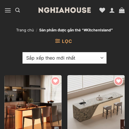
Bỏ
qua
nội
dung
Trang chủ
/
Sản phẩm được gắn thẻ “#KitchenIsland”
LỌC
Add to
Add to
wishlist
wishlist