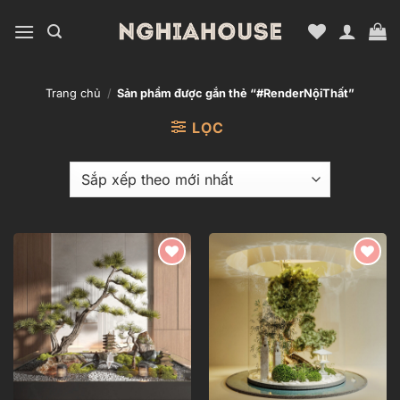
Bỏ
qua
nội
dung
Trang chủ
/
Sản phẩm được gắn thẻ “#RenderNộiThất”
LỌC
Add to
Add to
wishlist
wishlist