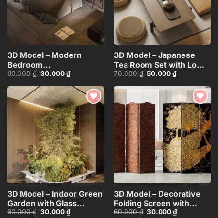
3D Model – Modern
3D Model – Japanese
Bedroom
Tea Room Set with Low
Giá
Giá
Giá
Giá
60.000
₫
30.000
₫
70.000
₫
50.000
₫
Interior_ID117134728 VR
Table and
gốc
hiện
gốc
hiện
Cushions_ID115497927
là:
tại
là:
tại
60.000 ₫.
là:
70.000 ₫.
là:
CR
30.000 ₫.
50.000 ₫.
Add to
Add to
wishlist
wishlist
3D Model – Indoor Green
3D Model – Decorative
Garden with Glass
Folding Screen with
Giá
Giá
Giá
Giá
60.000
₫
30.000
₫
60.000
₫
30.000
₫
Partition_ID109861478
Peacock
gốc
hiện
gốc
hiện