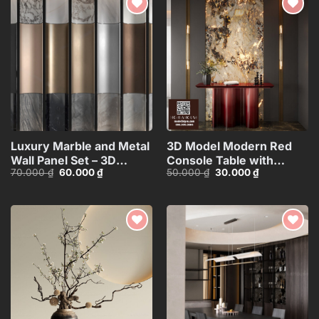
Add to
Add to
wishlist
wishlist
Luxury Marble and Metal
3D Model Modern Red
Wall Panel Set – 3D
Console Table with
Giá
Giá
Giá
Giá
70.000
₫
60.000
₫
50.000
₫
30.000
₫
Model_102195636
Marble Wall
gốc
hiện
gốc
hiện
Background_100756327
là:
tại
là:
tại
70.000 ₫.
là:
50.000 ₫.
là:
60.000 ₫.
30.000 ₫.
Add to
Add to
wishlist
wishlist