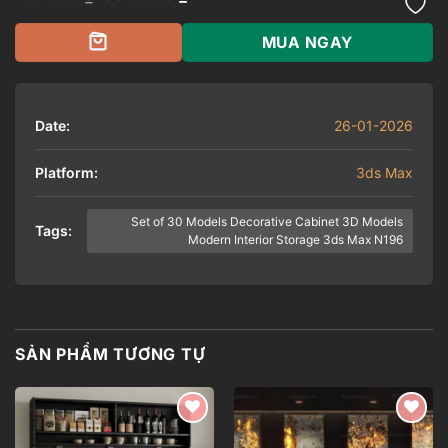
gốc
hiện
là:
tại
700.000 ₫.
là:
MUA NGAY
500.000 ₫.
Date:
26-01-2026
Platform:
3ds Max
Set of 30 Models Decorative Cabinet 3D Models
Tags:
Modern Interior Storage 3ds Max N196
SẢN PHẨM TƯƠNG TỰ
Add to
Add to