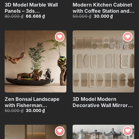
3D Model Marble Wall
Modern Kitchen Cabinet
Panels – 3ds
with Coffee Station and
Giá
Giá
Giá
Giá
80.000
₫
66.666
₫
50.000
₫
30.000
₫
Max_102325390
Appliances – 3D
gốc
hiện
gốc
hiện
Model_1155387167
là:
tại
là:
tại
80.000 ₫.
là:
50.000 ₫.
là:
66.666 ₫.
30.000 ₫.
Add to
Add to
wishlist
wishlist
Zen Bonsai Landscape
3D Model Modern
with Fisherman
Decorative Wall Mirrors
Giá
Giá
50.000
₫
30.000
₫
Statue_116088707
Collection_108094173VR
gốc
hiện
là:
tại
50.000 ₫.
là:
30.000 ₫.