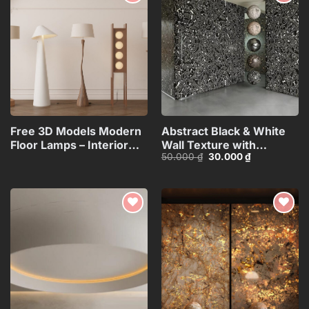
Add to
Add to
wishlist
wishlist
Free 3D Models Modern
Abstract Black & White
Floor Lamps – Interior
Wall Texture with
Giá
Giá
50.000
₫
30.000
₫
Lighting
Spherical Materials
gốc
hiện
Collection_117071130
HCI4803716862718
là:
tại
50.000 ₫.
là:
30.000 ₫.
Add to
Add to
wishlist
wishlist