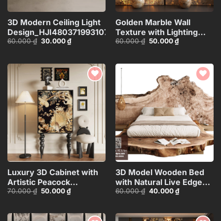
3D Modern Ceiling Light
Golden Marble Wall
Design_HJI4803719931072
Texture with Lighting
Giá
Giá
Giá
Giá
60.000
₫
30.000
₫
60.000
₫
50.000
₫
Effect_15593723
gốc
hiện
gốc
hiện
là:
tại
là:
tại
60.000 ₫.
là:
60.000 ₫.
là:
30.000 ₫.
50.000 ₫.
Add to
Add to
wishlist
wishlist
Luxury 3D Cabinet with
3D Model Wooden Bed
Artistic Peacock
with Natural Live Edge
Giá
Giá
Giá
Giá
70.000
₫
50.000
₫
60.000
₫
40.000
₫
Design_116350287
Design_HJI480371437960
gốc
hiện
gốc
hiện
là:
tại
là:
tại
70.000 ₫.
là:
60.000 ₫.
là:
50.000 ₫.
40.000 ₫.