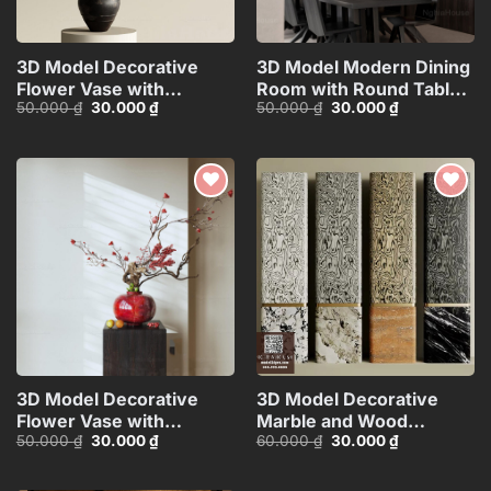
3D Model Decorative
3D Model Modern Dining
Flower Vase with
Room with Round Table –
Giá
Giá
Giá
Giá
50.000
₫
30.000
₫
50.000
₫
30.000
₫
Branches – 3ds
3ds Max_109796685
gốc
hiện
gốc
hiện
Max_ID106715696
là:
tại
là:
tại
50.000 ₫.
là:
50.000 ₫.
là:
30.000 ₫.
30.000 ₫.
Add to
Add to
wishlist
wishlist
3D Model Decorative
3D Model Decorative
Flower Vase with
Marble and Wood
Giá
Giá
Giá
Giá
50.000
₫
30.000
₫
60.000
₫
30.000
₫
Branches – 3ds
Texture
gốc
hiện
gốc
hiện
Max_ID111172545
Columns_HJI4803718039
là:
tại
là:
tại
50.000 ₫.
là:
60.000 ₫.
là:
CR