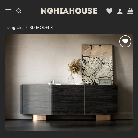
Bỏ
qua
nội
dung
Trang chủ
/
3D MODELS
Add to
wishlist