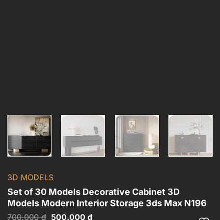
3D MODELS
Set of 30 Models Decorative Cabinet 3D
Models Modern Interior Storage 3ds Max N196
Giá
Giá
700.000
₫
500.000
₫