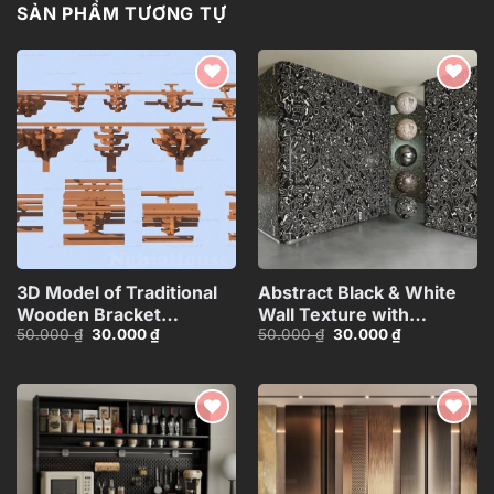
SẢN PHẨM TƯƠNG TỰ
Add to
Add to
wishlist
wishlist
3D Model of Traditional
Abstract Black & White
Wooden Bracket
Wall Texture with
Giá
Giá
Giá
Giá
50.000
₫
30.000
₫
50.000
₫
30.000
₫
Structure – 3ds
Spherical Materials
gốc
hiện
gốc
hiện
Max_HCI4803712646918
HCI4803716862718
là:
tại
là:
tại
50.000 ₫.
là:
50.000 ₫.
là:
30.000 ₫.
30.000 ₫.
Add to
Add to
wishlist
wishlist