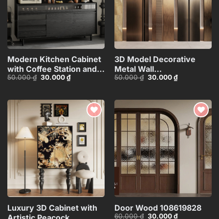
Modern Kitchen Cabinet
3D Model Decorative
with Coffee Station and
Metal Wall
Giá
Giá
Giá
Giá
50.000
₫
30.000
₫
50.000
₫
30.000
₫
Appliances – 3D
Panels_106389229
gốc
hiện
gốc
hiện
Model_1152633245
là:
tại
là:
tại
50.000 ₫.
là:
50.000 ₫.
là:
30.000 ₫.
30.000 ₫.
Add to
Add to
wishlist
wishlist
Luxury 3D Cabinet with
Door Wood 108619828
Giá
Giá
60.000
₫
30.000
₫
Artistic Peacock