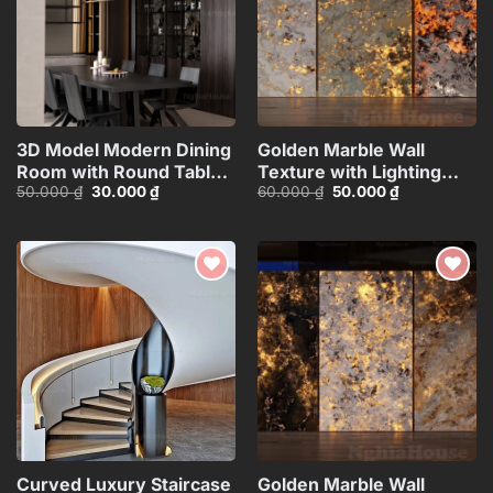
3D Model Modern Dining
Golden Marble Wall
Room with Round Table –
Texture with Lighting
Giá
Giá
Giá
Giá
50.000
₫
30.000
₫
60.000
₫
50.000
₫
3ds Max_109796685
Effect_HCI4803714784363
gốc
hiện
gốc
hiện
là:
tại
là:
tại
50.000 ₫.
là:
60.000 ₫.
là:
30.000 ₫.
50.000 ₫.
Add to
Add to
wishlist
wishlist
Curved Luxury Staircase
Golden Marble Wall