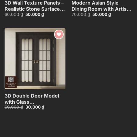
3D Wall Texture Panels –
Modern Asian Style
Realistic Stone Surface
Dining Room with Artistic
Giá
Giá
Giá
Giá
60.000
₫
50.000
₫
70.000
₫
50.000
₫
Model_15599058
Ceiling
gốc
hiện
gốc
hiện
Decoration_HJI480371188
là:
tại
là:
tại
60.000 ₫.
là:
70.000 ₫.
là:
50.000 ₫.
50.000 ₫.
Add to
wishlist
3D Double Door Model
with Glass
Giá
Giá
60.000
₫
30.000
₫
Panels_HDH480371713057
gốc
hiện
là:
tại
60.000 ₫.
là:
30.000 ₫.