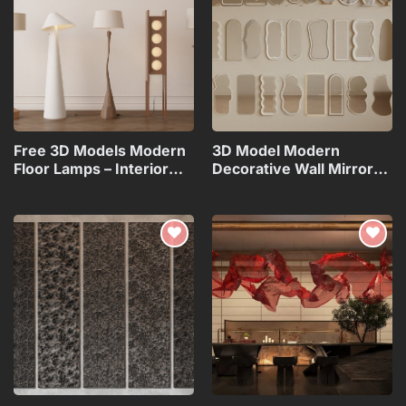
wishlist
wishlist
Free 3D Models Modern
3D Model Modern
Floor Lamps – Interior
Decorative Wall Mirrors
Lighting
Collection_108094173VR
Collection_117071130
Add to
Add to
wishlist
wishlist