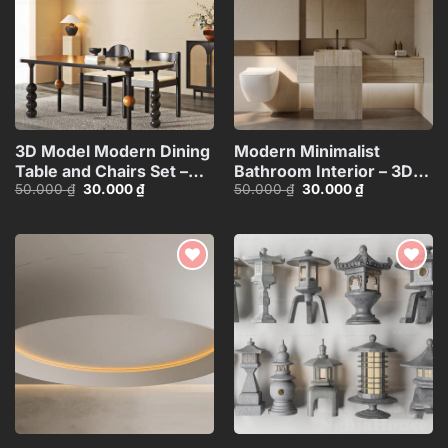
3D Model Modern Dining
Modern Minimalist
Table and Chairs Set –
Bathroom Interior – 3D
Giá
Giá
Giá
Giá
50.000
₫
30.000
₫
50.000
₫
30.000
₫
3ds Max_115760988
Model
gốc
hiện
gốc
hiện
là:
tại
là:
tại
50.000 ₫.
là:
50.000 ₫.
là:
30.000 ₫.
30.000 ₫.
Add to
Add to
wishlist
wishlist