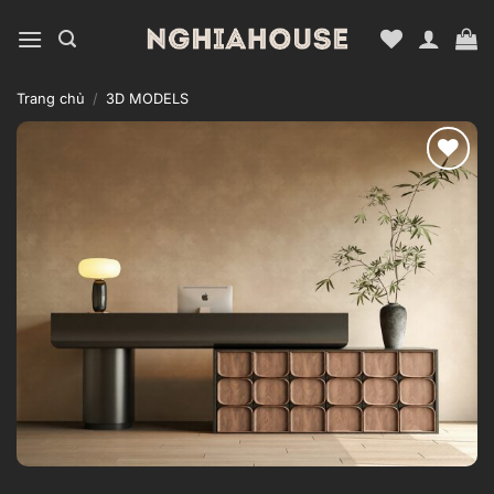
Bỏ
qua
nội
dung
Trang chủ
/
3D MODELS
Add to
wishlist