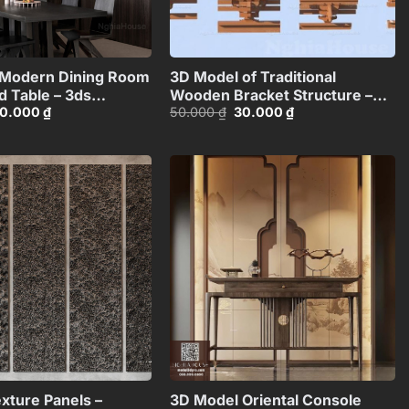
+
+
 Modern Dining Room
3D Model of Traditional
d Table – 3ds
Wooden Bracket Structure –
iá
Giá
Giá
Giá
0.000
₫
50.000
₫
30.000
₫
96685
3ds Max_HCI4803712646918
ốc
hiện
gốc
hiện
:
tại
là:
tại
0.000 ₫.
là:
50.000 ₫.
là:
30.000 ₫.
30.000 ₫.
Add to
Add to
wishlist
wishlist
+
+
xture Panels –
3D Model Oriental Console