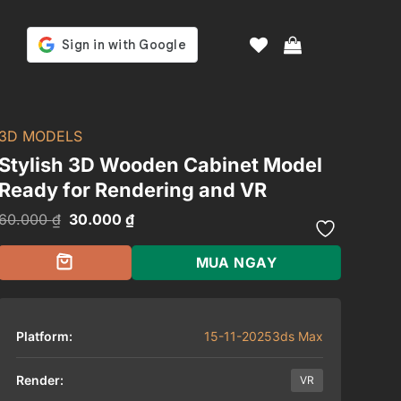
3D MODELS
Stylish 3D Wooden Cabinet Model
Ready for Rendering and VR
Giá
Giá
60.000
₫
30.000
₫
gốc
hiện
là:
tại
60.000 ₫.
là:
MUA NGAY
30.000 ₫.
Platform:
15-11-2025
3ds Max
Render:
VR