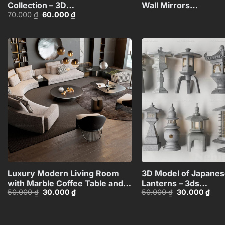
Collection – 3D
Wall Mirrors
Giá
Giá
70.000
₫
60.000
₫
Model_105275540
Collection_1080941
gốc
hiện
là:
tại
70.000 ₫.
là:
60.000 ₫.
Add to
wishlist
+
Luxury Modern Living Room
3D Model of Japanes
with Marble Coffee Table and
Lanterns – 3ds
Giá
Giá
Giá
Giá
50.000
₫
30.000
₫
50.000
₫
30.000
₫
Black Sofa Set – 3D
Max_HCI4803718257
gốc
hiện
gốc
hiện
Model_114971306
là:
tại
là:
tại
50.000 ₫.
là:
50.000 ₫.
là:
30.000 ₫.
30.0