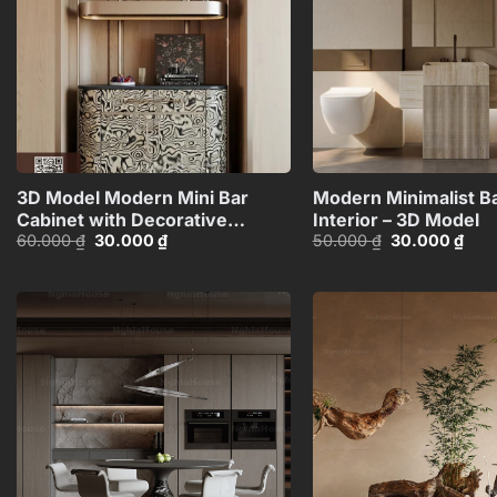
+
3D Model Modern Mini Bar
Modern Minimalist 
Cabinet with Decorative
Interior – 3D Model
Giá
Giá
Giá
Giá
60.000
₫
30.000
₫
50.000
₫
30.000
₫
Shelf_HJI4803716503626
gốc
hiện
gốc
hiện
là:
tại
là:
tại
60.000 ₫.
là:
50.000 ₫.
là:
30.000 ₫.
30.0
Add to
wishlist