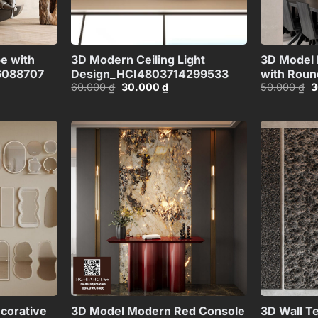
+
+
e with
3D Modern Ceiling Light
3D Model
16088707
Design_HCI4803714299533
with Roun
Giá
Giá
G
60.000
₫
30.000
₫
50.000
₫
3
Max_1097
gốc
hiện
g
là:
tại
là
60.000 ₫.
là:
5
00 ₫.
30.000 ₫.
Add to
Add to
wishlist
wishlist
+
+
corative
3D Model Modern Red Console
3D Wall Te