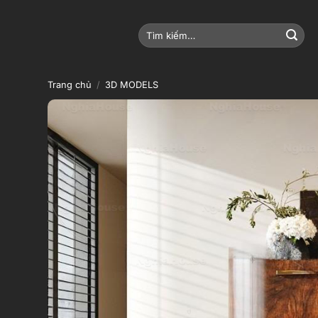
Bỏ
qua
Tìm
nội
kiếm:
dung
Trang chủ
/
3D MODELS