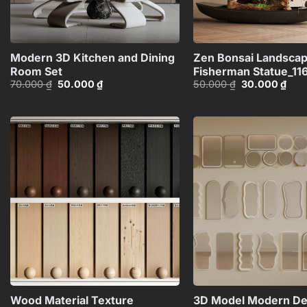
+
Modern 3D Kitchen and Dining
Zen Bonsai Landscap
Room Set
Fisherman Statue_1
Giá
Giá
Giá
Giá
70.000
₫
50.000
₫
50.000
₫
30.000
₫
gốc
hiện
gốc
hiện
là:
tại
là:
tại
70.000 ₫.
là:
50.000 ₫.
là:
50.000 ₫.
30.0
Add to
wishlist
+
Wood Material Texture
3D Model Modern De