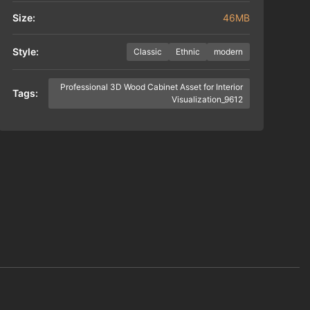
Size:
46MB
Style:
Classic
Ethnic
modern
Professional 3D Wood Cabinet Asset for Interior
Tags:
Visualization_9612