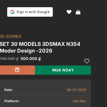
3D SCENES
SET 30 MODELS 3DSMAX N354
Moder Design -2026
Giá
Giá
700.000
₫
500.000
₫
gốc
hiện
là:
tại
700.000 ₫.
là:
MUA NGAY
500.000 ₫.
Date:
08-03-2026
Platform:
3ds Max