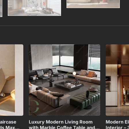
Add to
Add to
wishlist
wishlist
+
+
aircase
Luxury Modern Living Room
Modern El
3ds Max
with Marble Coffee Table and
Interior –