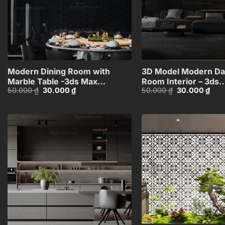
+
Modern Dining Room with
3D Model Modern Dar
Marble Table -3ds Max
Room Interior – 3ds
Giá
Giá
Giá
Giá
50.000
₫
30.000
₫
50.000
₫
30.000
₫
Model_1140388694
Max_1116298822 CR
gốc
hiện
gốc
hiện
là:
tại
là:
tại
50.000 ₫.
là:
50.000 ₫.
là:
30.000 ₫.
30.0
Add to
wishlist