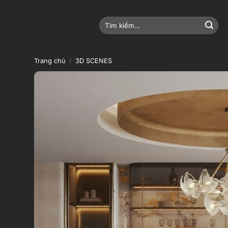
Bỏ
qua
Tìm
nội
kiếm:
dung
Trang chủ
/
3D SCENES