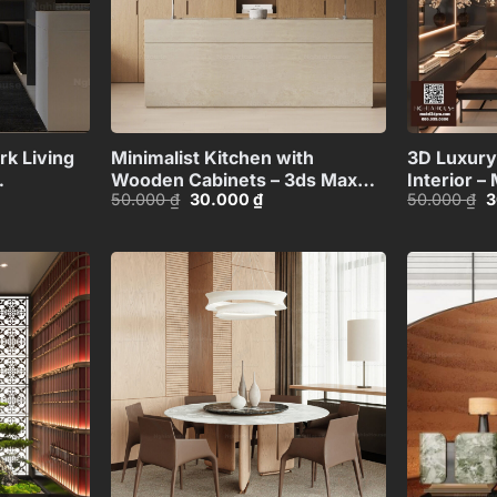
+
+
k Living
Minimalist Kitchen with
3D Luxury
Wooden Cabinets – 3ds Max
Interior 
Giá
Giá
G
50.000
₫
30.000
₫
50.000
₫
3
Model_1120985052
Room Des
gốc
hiện
g
là:
tại
là
50.000 ₫.
là:
5
00 ₫.
30.000 ₫.
Add to
Add to
wishlist
wishlist