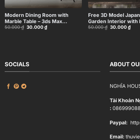
+
Modern Dining Room with
Free 3D Model Japa
Marble Table – 3ds Max
Garden Interior with
Giá
Giá
Giá
Giá
50.000
₫
30.000
₫
50.000
₫
30.000
₫
Model_1162182258
and Stone Statues_1
gốc
hiện
gốc
hiện
là:
tại
là:
tại
50.000 ₫.
là:
50.000 ₫.
là:
30.000 ₫.
30.0
SOCIALS
ABOUT OU
NGHĨA HOU
Tài Khoản 
:
08699908
Paypal:
http
Email:
thuvi