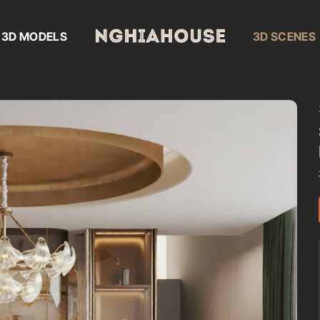
3D MODELS
3D SCENES
Add to
wishlist