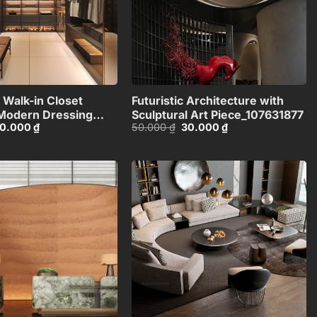
+
+
 Walk-in Closet
Futuristic Architecture with
– Modern Dressing
Sculptural Art Piece_107631877
iá
Giá
Giá
Giá
0.000
₫
50.000
₫
30.000
₫
ign_106914533
ốc
hiện
gốc
hiện
:
tại
là:
tại
0.000 ₫.
là:
50.000 ₫.
là:
30.000 ₫.
30.000 ₫.
Add to
Add to
wishlist
wishlist