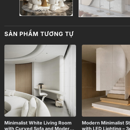
SẢN PHẨM TƯƠNG TỰ
Add to
wishlist
+
Minimalist White Living Room
Modern Minimalist St
with Curved Sofa and Modern
with LED Lighting – 