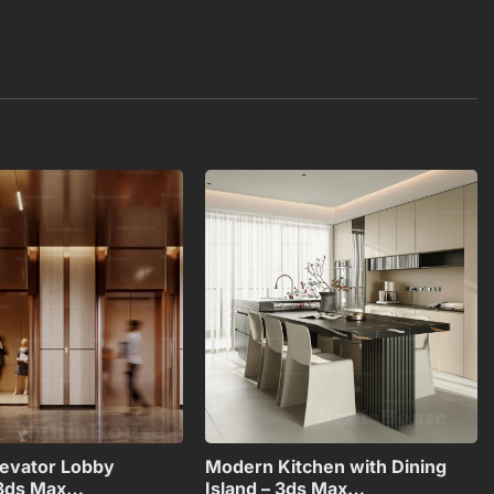
Add to
Add to
wishlist
wishlist
+
+
evator Lobby
Modern Kitchen with Dining
 3ds Max
Island – 3ds Max