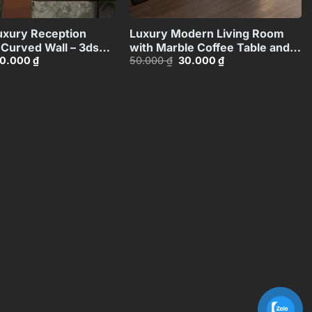
+
+
xury Reception
Luxury Modern Living Room
 Curved Wall – 3ds
with Marble Coffee Table and
iá
Giá
Giá
Giá
0.000
₫
50.000
₫
30.000
₫
Black Sofa Set – 3D
ốc
hiện
gốc
hiện
I4803714540318
Model_114971306
:
tại
là:
tại
0.000 ₫.
là:
50.000 ₫.
là:
30.000 ₫.
30.000 ₫.