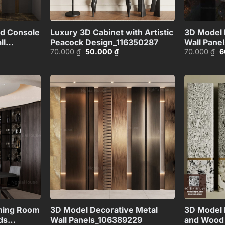
+
+
d Console
Luxury 3D Cabinet with Artistic
3D Model 
ll
Peacock Design_116350287
Wall Pane
Giá
Giá
G
70.000
₫
50.000
₫
70.000
₫
6
327
Lighting
gốc
hiện
g
Effect_H
là:
tại
là
70.000 ₫.
là:
7
00 ₫.
50.000 ₫.
Add to
Add to
wishlist
wishlist
+
+
ning Room
3D Model Decorative Metal
3D Model 
ds
Wall Panels_106389229
and Wood