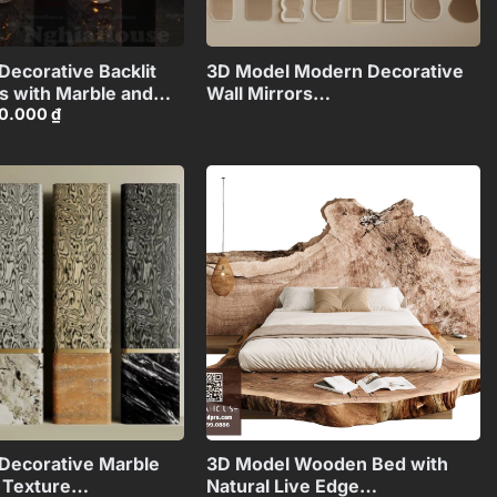
+
+
Decorative Backlit
3D Model Modern Decorative
ls with Marble and
Wall Mirrors
iá
Giá
0.000
₫
Collection_108094173VR
ốc
hiện
CI4803715187543
:
tại
0.000 ₫.
là:
60.000 ₫.
Add to
Add to
wishlist
wishlist
+
+
Decorative Marble
3D Model Wooden Bed with
 Texture
Natural Live Edge