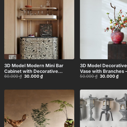
Add to
wishlist
+
3D Model Modern Mini Bar
3D Model Decorative
Cabinet with Decorative
Vase with Branches 
Giá
Giá
Giá
Giá
60.000
₫
30.000
₫
50.000
₫
30.000
₫
Shelf_HJI4803716503626
Max_ID110648067
gốc
hiện
gốc
hiện
là:
tại
là:
tại
60.000 ₫.
là:
50.000 ₫.
là:
30.000 ₫.
30.0
Add to
wishlist