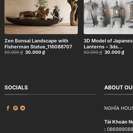
+
Zen Bonsai Landscape with
3D Model of Japanes
Fisherman Statue_116088707
Lanterns – 3ds
Giá
Giá
Giá
Giá
50.000
₫
30.000
₫
50.000
₫
30.000
₫
Max_HCI4803718257
gốc
hiện
gốc
hiện
là:
tại
là:
tại
50.000 ₫.
là:
50.000 ₫.
là:
30.000 ₫.
30.0
SOCIALS
ABOUT OU
NGHĨA HOU
Tài Khoản 
:
08699908