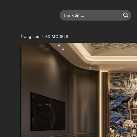
Bỏ
qua
Tìm
nội
kiếm:
dung
Trang chủ
/
3D MODELS