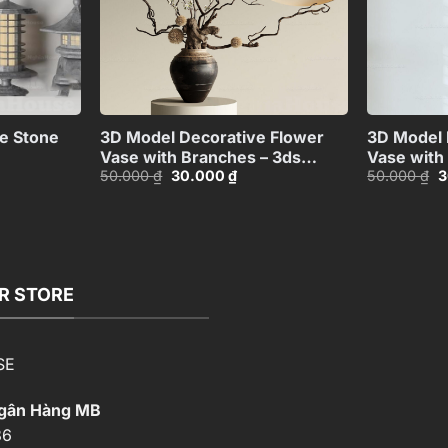
+
+
e Stone
3D Model Decorative Flower
3D Model 
Vase with Branches – 3ds
Vase with
Giá
Giá
G
50.000
₫
30.000
₫
50.000
₫
3
312
Max_ID106715696
Max_ID11
gốc
hiện
g
là:
tại
là
50.000 ₫.
là:
5
00 ₫.
30.000 ₫.
R STORE
SE
Ngân Hàng MB
86