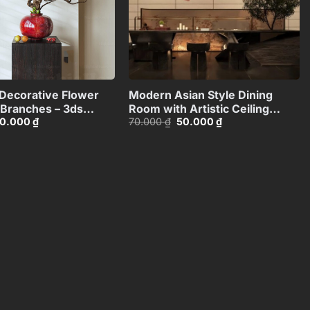
+
+
Decorative Flower
Modern Asian Style Dining
 Branches – 3ds
Room with Artistic Ceiling
iá
Giá
Giá
Giá
0.000
₫
70.000
₫
50.000
₫
1172545
Decoration_HJI4803711881809
ốc
hiện
gốc
hiện
:
tại
là:
tại
0.000 ₫.
là:
70.000 ₫.
là:
30.000 ₫.
50.000 ₫.