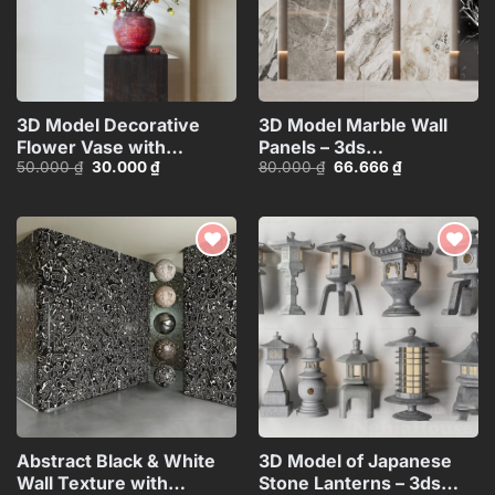
3D Model Decorative
3D Model Marble Wall
Flower Vase with
Panels – 3ds
Giá
Giá
Giá
Giá
50.000
₫
30.000
₫
80.000
₫
66.666
₫
Branches – 3ds
Max_102325390
gốc
hiện
gốc
hiện
Max_ID110648067
là:
tại
là:
tại
50.000 ₫.
là:
80.000 ₫.
là:
30.000 ₫.
66.666 ₫.
Add to
Add to
wishlist
wishlist
Abstract Black & White
3D Model of Japanese
Wall Texture with
Stone Lanterns – 3ds