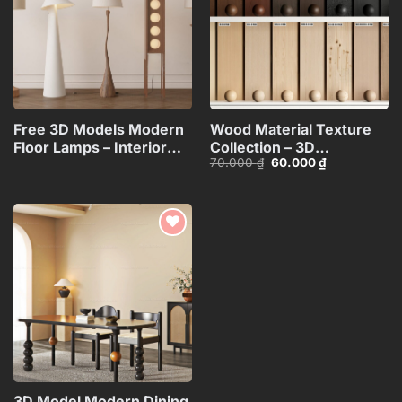
Free 3D Models Modern
Wood Material Texture
Floor Lamps – Interior
Collection – 3D
Giá
Giá
70.000
₫
60.000
₫
Lighting
Model_105275540
gốc
hiện
Collection_117071130
là:
tại
70.000 ₫.
là:
60.000 ₫.
Add to
wishlist
3D Model Modern Dining