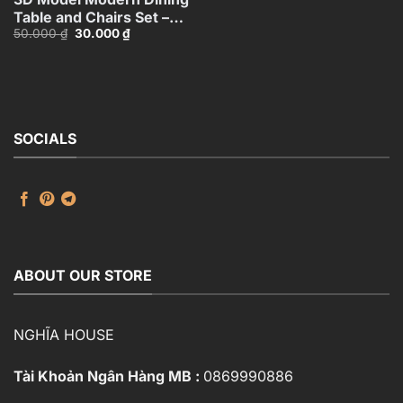
Table and Chairs Set –
Giá
Giá
50.000
₫
30.000
₫
3ds Max_115760988
gốc
hiện
là:
tại
50.000 ₫.
là:
30.000 ₫.
SOCIALS
ABOUT OUR STORE
NGHĨA HOUSE
Tài Khoản Ngân Hàng MB :
0869990886