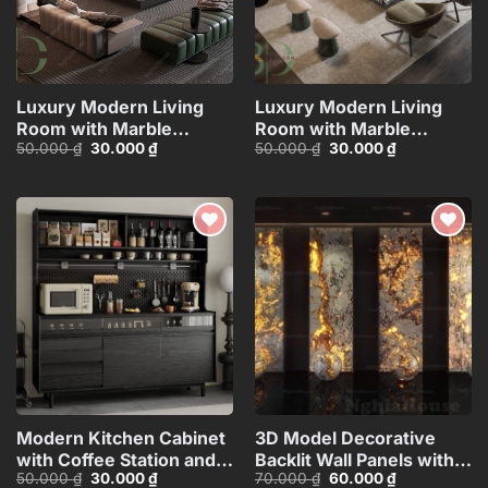
Luxury Modern Living
Luxury Modern Living
Room with Marble
Room with Marble
Giá
Giá
Giá
Giá
50.000
₫
30.000
₫
50.000
₫
30.000
₫
Coffee Table and Black
Coffee Table and Black
gốc
hiện
gốc
hiện
Sofa Set – 3D
Sofa Set – 3D
là:
tại
là:
tại
50.000 ₫.
là:
50.000 ₫.
là:
Model_IDC1118107877
Model_IDC1117421308
30.000 ₫.
30.000 ₫.
Add to
Add to
wishlist
wishlist
Modern Kitchen Cabinet
3D Model Decorative
with Coffee Station and
Backlit Wall Panels with
Giá
Giá
Giá
Giá
50.000
₫
30.000
₫
70.000
₫
60.000
₫
Appliances – 3D
Marble and Lighting