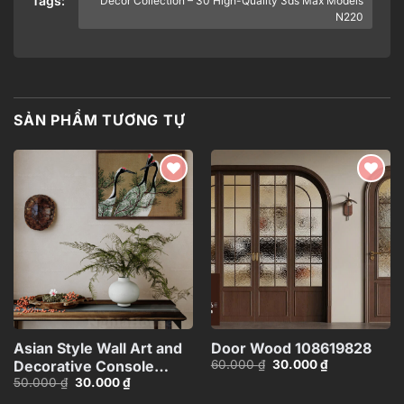
Tags:
Decor Collection – 30 High-Quality 3ds Max Models
N220
SẢN PHẨM TƯƠNG TỰ
Add to
Add to
wishlist
wishlist
Asian Style Wall Art and
Door Wood 108619828
Giá
Giá
60.000
₫
30.000
₫
Decorative Console
gốc
hiện
Giá
Giá
50.000
₫
30.000
₫
Table_101474081
là:
tại
gốc
hiện
60.000 ₫.
là: