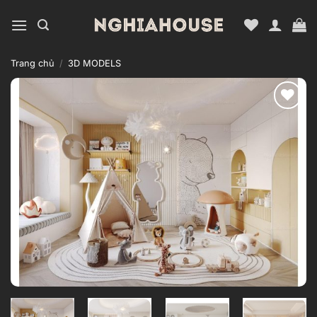
Bỏ
qua
nội
dung
Trang chủ
/
3D MODELS
Add to
wishlist