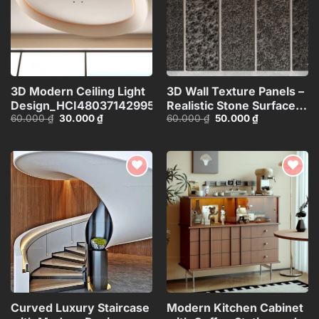
3D Modern Ceiling Light
3D Wall Texture Panels –
Design_HCI4803714299533
Realistic Stone Surface
Giá
Giá
Giá
Giá
60.000
₫
30.000
₫
60.000
₫
50.000
₫
Model_15599058
gốc
hiện
gốc
hiện
là:
tại
là:
tại
60.000 ₫.
là:
60.000 ₫.
là:
30.000 ₫.
50.000 ₫.
Add to
Add to
wishlist
wishlist
Curved Luxury Staircase
Modern Kitchen Cabinet