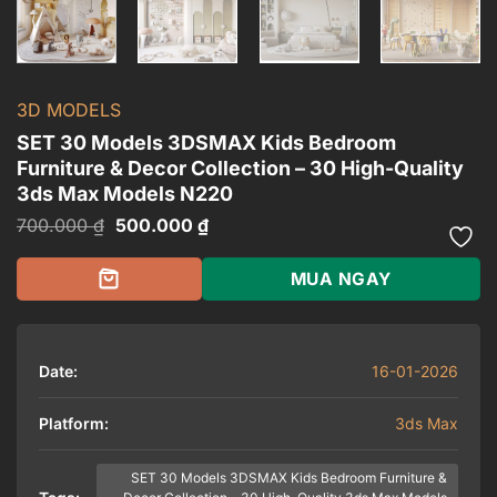
3D MODELS
SET 30 Models 3DSMAX Kids Bedroom
Furniture & Decor Collection – 30 High-Quality
3ds Max Models N220
Giá
Giá
700.000
₫
500.000
₫
gốc
hiện
là:
tại
700.000 ₫.
là:
MUA NGAY
500.000 ₫.
Date:
16-01-2026
Platform:
3ds Max
SET 30 Models 3DSMAX Kids Bedroom Furniture &