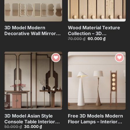
3D Model Modern
Wood Material Texture
Decorative Wall Mirrors
Collection – 3D
Giá
Giá
70.000
₫
60.000
₫
Collection_108094173VR
Model_105275540
gốc
hiện
là:
tại
70.000 ₫.
là:
60.000 ₫.
Add to
Add to
wishlist
wishlist
3D Model Asian Style
Free 3D Models Modern
Console Table Interior
Floor Lamps – Interior
Giá
Giá
50.000
₫
30.000
₫
with Decorative
Lighting