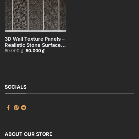
3D Wall Texture Panels –
Realistic Stone Surface
Giá
Giá
60.000
₫
50.000
₫
Model_15599058
gốc
hiện
là:
tại
60.000 ₫.
là:
50.000 ₫.
SOCIALS
ABOUT OUR STORE