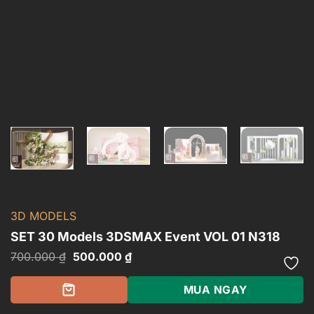
3D MODELS
SET 30 Models 3DSMAX Event VOL 01 N318
Giá
Giá
700.000
₫
500.000
₫
gốc
hiện
là:
tại
700.000 ₫.
là:
MUA NGAY
500.000 ₫.