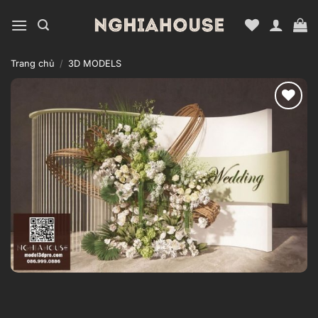
Bỏ
qua
nội
dung
Trang chủ
/
3D MODELS
Add to
wishlist