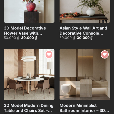
3D Model Decorative
Asian Style Wall Art and
Flower Vase with
Decorative Console
Giá
Giá
Giá
Giá
50.000
₫
30.000
₫
50.000
₫
30.000
₫
Branches – 3ds
Table_101474081
gốc
hiện
gốc
hiện
Max_ID110648067
là:
tại
là:
tại
50.000 ₫.
là:
50.000 ₫.
là:
30.000 ₫.
30.000 ₫.
Add to
Add to
wishlist
wishlist
3D Model Modern Dining
Modern Minimalist
Table and Chairs Set –
Bathroom Interior – 3D