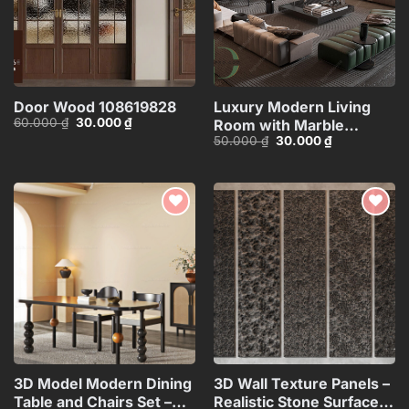
Door Wood 108619828
Luxury Modern Living
Giá
Giá
60.000
₫
30.000
₫
Room with Marble
gốc
hiện
Giá
Giá
50.000
₫
30.000
₫
Coffee Table and Black
là:
tại
gốc
hiện
60.000 ₫.
là:
Sofa Set – 3D
là:
tại
30.000 ₫.
50.000 ₫.
là:
Model_IDC1118107877
30.000 ₫.
Add to
Add to
wishlist
wishlist
3D Model Modern Dining
3D Wall Texture Panels –
Table and Chairs Set –
Realistic Stone Surface