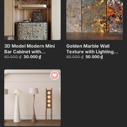
wishlist
wishlist
3D Model Modern Mini
Golden Marble Wall
Bar Cabinet with
Texture with Lighting
Giá
Giá
Giá
Giá
60.000
₫
30.000
₫
60.000
₫
50.000
₫
Decorative
Effect_HCI4803714784363
gốc
hiện
gốc
hiện
Shelf_HJI4803716503626
là:
tại
là:
tại
60.000 ₫.
là:
60.000 ₫.
là:
30.000 ₫.
50.000 ₫.
Add to
wishlist