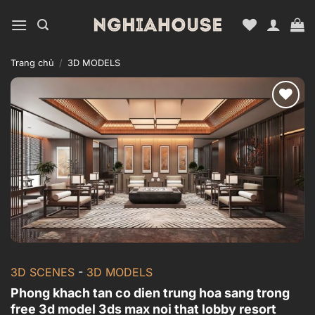
Bỏ
qua
nội
dung
Trang chủ
/
3D MODELS
Add to
wishlist
3D SCENES
-
3D MODELS
Phong khach tan co dien trung hoa sang trong
free 3d model 3ds max noi that lobby resort