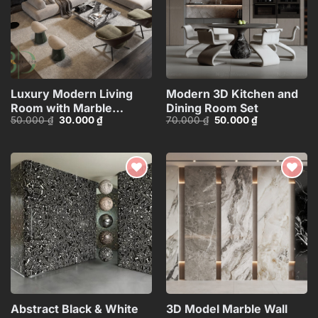
Luxury Modern Living
Modern 3D Kitchen and
Room with Marble
Dining Room Set
Giá
Giá
Giá
Giá
50.000
₫
30.000
₫
70.000
₫
50.000
₫
Coffee Table and Black
gốc
hiện
gốc
hiện
Sofa Set – 3D
là:
tại
là:
tại
50.000 ₫.
là:
70.000 ₫.
là:
Model_IDC1117421308
30.000 ₫.
50.000 ₫.
Add to
Add to
wishlist
wishlist
Abstract Black & White
3D Model Marble Wall