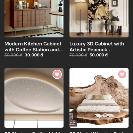
Modern Kitchen Cabinet
Luxury 3D Cabinet with
with Coffee Station and
Artistic Peacock
Giá
Giá
Giá
Giá
50.000
₫
30.000
₫
70.000
₫
50.000
₫
Appliances – 3D
Design_116350287
gốc
hiện
gốc
hiện
Model_1155387167
là:
tại
là:
tại
50.000 ₫.
là:
70.000 ₫.
là:
30.000 ₫.
50.000 ₫.
Add to
Add to
wishlist
wishlist