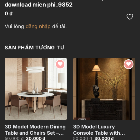
download mien phi_9852
0
₫
Vui lòng
đăng nhập
để tải.
SẢN PHẨM TƯƠNG TỰ
Add to
Add to
wishlist
wishlist
3D Model Modern Dining
3D Model Luxury
Table and Chairs Set –
Console Table with
Giá
Giá
Giá
Giá
50.000
₫
30.000
₫
50.000
₫
30.000
₫
3ds Max_104552461
Decorative Lamp,