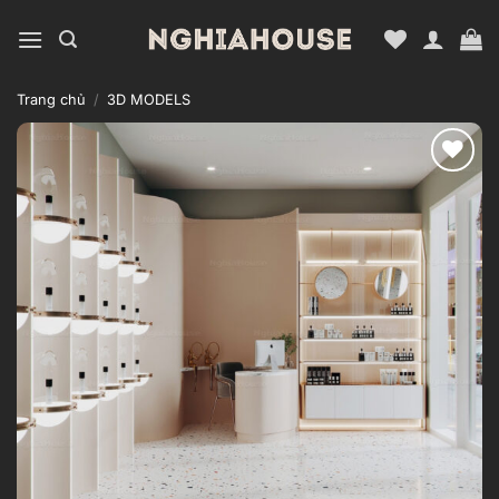
Bỏ
qua
nội
dung
Trang chủ
/
3D MODELS
Add to
wishlist