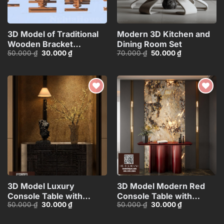
3D Model of Traditional
Modern 3D Kitchen and
Wooden Bracket
Dining Room Set
Giá
Giá
Giá
Giá
50.000
₫
30.000
₫
70.000
₫
50.000
₫
Structure – 3ds
gốc
hiện
gốc
hiện
Max_HCI4803712646918
là:
tại
là:
tại
50.000 ₫.
là:
70.000 ₫.
là:
30.000 ₫.
50.000 ₫.
Add to
Add to
wishlist
wishlist
3D Model Luxury
3D Model Modern Red
Console Table with
Console Table with
Giá
Giá
Giá
Giá
50.000
₫
30.000
₫
50.000
₫
30.000
₫
Decorative Lamp,
Marble Wall
gốc
hiện
gốc
hiện
Sculpture and
Background_100756327
là:
tại
là:
tại
50.000 ₫.
là:
50.000 ₫.
là: