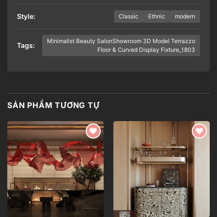
Style:
Classic
Ethnic
modern
Minimalist Beauty SalonShowroom 3D Model Terrazzo
Tags:
Floor & Curved Display Fixture_1803
SẢN PHẨM TƯƠNG TỰ
Add to
Add to
wishlist
wishlist