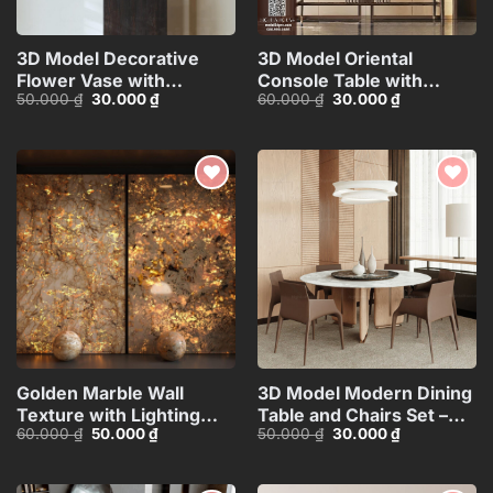
3D Model Decorative
3D Model Oriental
Flower Vase with
Console Table with
Giá
Giá
Giá
Giá
50.000
₫
30.000
₫
60.000
₫
30.000
₫
Branches – 3ds
Decorative Wall
gốc
hiện
gốc
hiện
Max_ID110648067
Panel_HJI4803713120066
là:
tại
là:
tại
50.000 ₫.
là:
60.000 ₫.
là:
30.000 ₫.
30.000 ₫.
Add to
Add to
wishlist
wishlist
Golden Marble Wall
3D Model Modern Dining
Texture with Lighting
Table and Chairs Set –
Giá
Giá
Giá
Giá
60.000
₫
50.000
₫
50.000
₫
30.000
₫
Effect_15593723
3ds Max_104552461
gốc
hiện
gốc
hiện
là:
tại
là:
tại
60.000 ₫.
là:
50.000 ₫.
là:
50.000 ₫.
30.000 ₫.