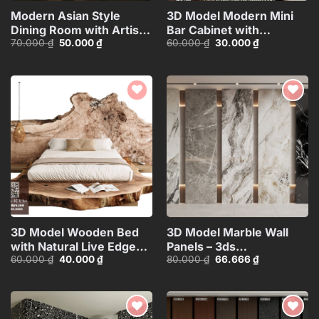
Modern Asian Style
3D Model Modern Mini
Dining Room with Artistic
Bar Cabinet with
Giá
Giá
Giá
Giá
70.000
₫
50.000
₫
60.000
₫
30.000
₫
Ceiling
Decorative
gốc
hiện
gốc
hiện
Decoration_HJI4803711881809
Shelf_HJI4803716503626
là:
tại
là:
tại
70.000 ₫.
là:
60.000 ₫.
là:
50.000 ₫.
30.000 ₫.
Add to
Add to
wishlist
wishlist
3D Model Wooden Bed
3D Model Marble Wall
with Natural Live Edge
Panels – 3ds
Giá
Giá
Giá
Giá
60.000
₫
40.000
₫
80.000
₫
66.666
₫
Design_HJI4803714379607
Max_102325390
gốc
hiện
gốc
hiện
là:
tại
là:
tại
60.000 ₫.
là:
80.000 ₫.
là:
40.000 ₫.
66.666 ₫.