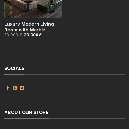
Luxury Modern Living
Room with Marble
Giá
Giá
50.000
₫
30.000
₫
Coffee Table and Black
gốc
hiện
Sofa Set – 3D
là:
tại
50.000 ₫.
là:
Model_IDC1118107877
30.000 ₫.
SOCIALS
ABOUT OUR STORE