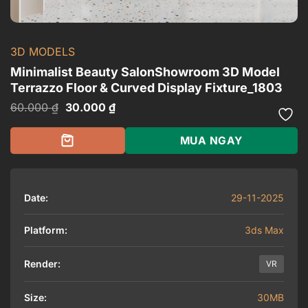
3D MODELS
Minimalist Beauty SalonShowroom 3D Model
Terrazzo Floor & Curved Display Fixture_1803
Giá
Giá
60.000
₫
30.000
₫
gốc
hiện
là:
tại
60.000 ₫.
là:
MUA NGAY
30.000 ₫.
Date:
29-11-2025
Platform:
3ds Max
Render:
VR
Size:
30MB